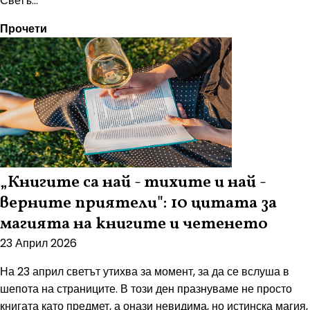
Светъ...
Прочети
„Книгите са най - тихите и най -
верните приятели": 10 цитата за
магията на книгите и четенето
23 Април 2026
На 23 април светът утихва за момент, за да се вслуша в
шепота на страниците. В този ден празнуваме не просто
книгата като предмет, а онази невидима, но истинска магия,