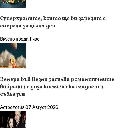
Суперхраните, които ще ви заредят с
енергия за целия ден
Вкусно
преди 1 час
Венера във Везни засилва романтичните
вибрации с доза космическа сладост и
съблазън
Астрология
07 Август 2026