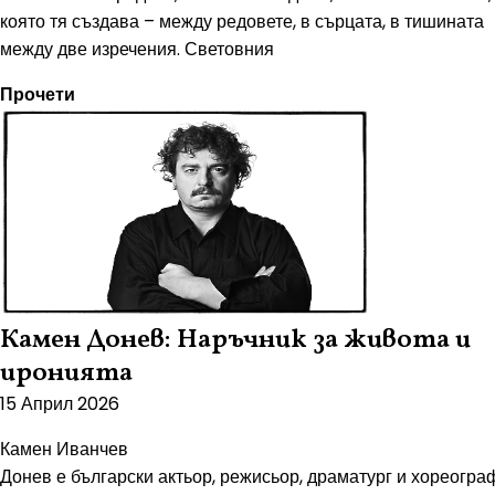
която тя създава – между редовете, в сърцата, в тишината
между две изречения. Световния
Прочети
Камен Донев: Наръчник за живота и
иронията
15 Април 2026
Камен Иванчев
Донев е български актьор, режисьор, драматург и хореогра