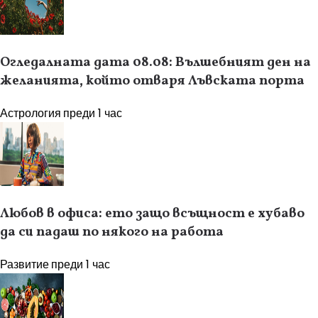
Огледалната дата 08.08: Вълшебният ден на
желанията, който отваря Лъвската порта
Астрология
преди 1 час
Любов в офиса: ето защо всъщност е хубаво
да си падаш по някого на работа
Развитие
преди 1 час