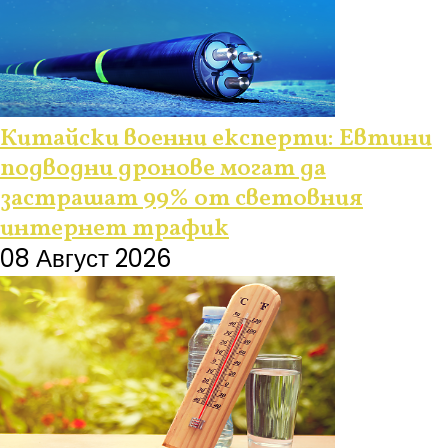
Китайски военни експерти: Евтини
подводни дронове могат да
застрашат 99% от световния
интернет трафик
08 Август 2026