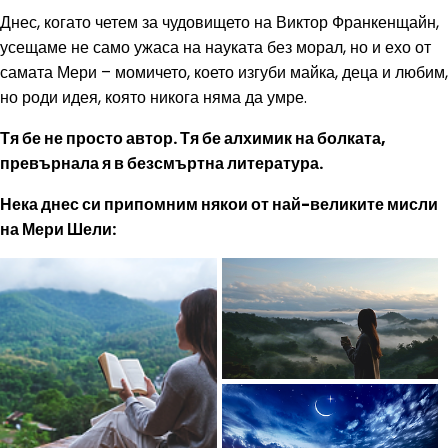
Днес, когато четем за чудовището на Виктор Франкенщайн,
усещаме не само ужаса на науката без морал, но и ехо от
самата Мери – момичето, което изгуби майка, деца и любим,
но роди идея, която никога няма да умре.
Тя бе не просто автор. Тя бе алхимик на болката,
превърнала я в безсмъртна литература.
Нека днес си припомним някои от най-великите мисли
на Мери Шели: