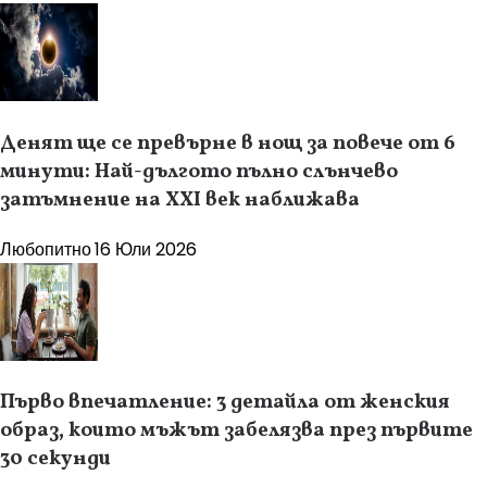
Денят ще се превърне в нощ за повече от 6
минути: Най-дългото пълно слънчево
затъмнение на XXI век наближава
Любопитно
16 Юли 2026
Първо впечатление: 3 детайла от женския
образ, които мъжът забелязва през първите
30 секунди