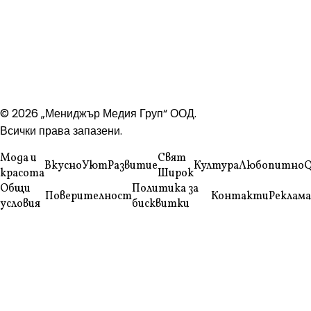
© 2026 „Мениджър Медия Груп“ ООД.
Всички права запазени.
Мода и
Свят
Вкусно
Уют
Развитие
Култура
Любопитно
Q
красота
Широк
Общи
Политика за
Поверителност
Контакти
Реклама
условия
бисквитки