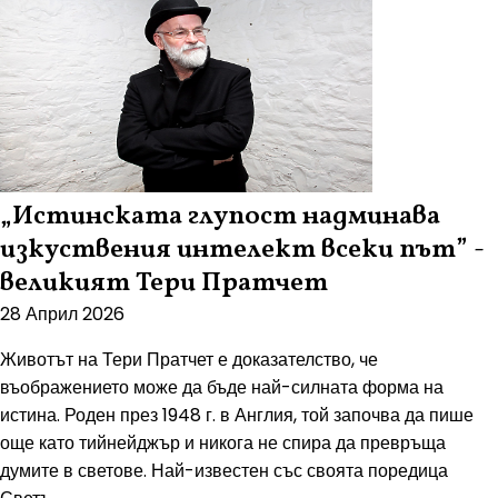
„Истинската глупост надминава
изкуствения интелект всеки път” -
великият Тери Пратчет
28 Април 2026
Животът на Тери Пратчет е доказателство, че
въображението може да бъде най-силната форма на
истина. Роден през 1948 г. в Англия, той започва да пише
още като тийнейджър и никога не спира да превръща
думите в светове. Най-известен със своята поредица