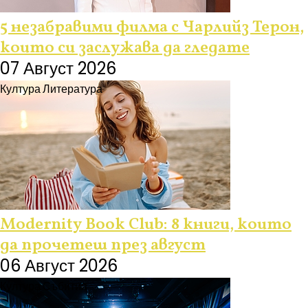
5 незабравими филма с Чарлийз Терон,
които си заслужава да гледате
07 Август 2026
Култура
Литература
Modernity Book Club: 8 книги, които
да прочетеш през август
06 Август 2026
Култура
Събития