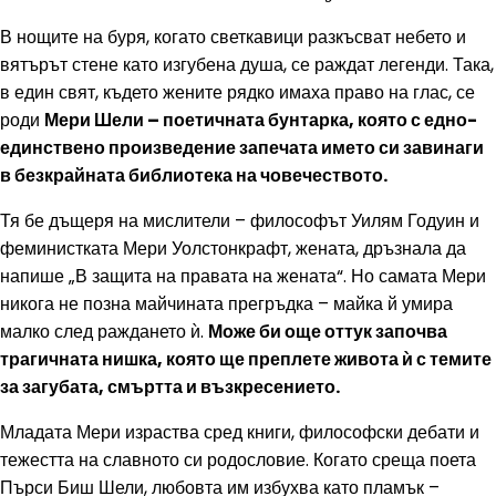
В нощите на буря, когато светкавици разкъсват небето и
вятърът стене като изгубена душа, се раждат легенди. Така,
в един свят, където жените рядко имаха право на глас, се
роди
Мери Шели – поетичната бунтарка, която с едно-
единствено произведение запечата името си завинаги
в безкрайната библиотека на човечеството.
Тя бе дъщеря на мислители – философът Уилям Годуин и
феминистката Мери Уолстонкрафт, жената, дръзнала да
напише „В защита на правата на жената“. Но самата Мери
никога не позна майчината прегръдка – майка й умира
малко след раждането ѝ.
Може би още оттук започва
трагичната нишка, която ще преплете живота ѝ с темите
за загубата, смъртта и възкресението.
Младата Мери израства сред книги, философски дебати и
тежестта на славното си родословие. Когато среща поета
Пърси Биш Шели, любовта им избухва като пламък –