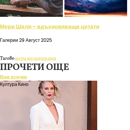
Мери Шели - вдъхновяващи цитати
Галерии
29 Август 2025
Тагове:
мери шели
цитати
ПРОЧЕТИ ОЩЕ
Виж всички
Култура
Кино