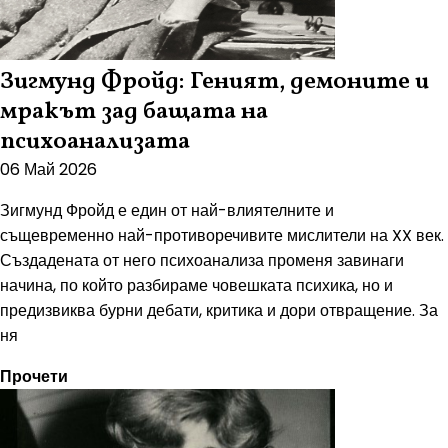
Зигмунд Фройд: Геният, демоните и
мракът зад бащата на
психоанализата
06 Май 2026
Зигмунд Фройд е един от най-влиятелните и
същевременно най-противоречивите мислители на XX век.
Създадената от него психоанализа променя завинаги
начина, по който разбираме човешката психика, но и
предизвиква бурни дебати, критика и дори отвращение. За
ня
Прочети