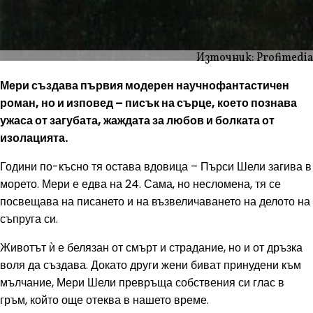
Източник: Profimedia
Мери създава първия модерен научнофантастичен
роман, но и изповед – писък на сърце, което познава
ужаса от загубата, жаждата за любов и болката от
изолацията.
Години по-късно тя остава вдовица – Пърси Шели загива в
морето. Мери е едва на 24. Сама, но несломена, тя се
посвещава на писането и на възвеличаването на делото на
съпруга си.
Животът ѝ е белязан от смърт и страдание, но и от дръзка
воля да създава. Докато други жени биват принудени към
мълчание, Мери Шели превръща собствения си глас в
гръм, който още отеква в нашето време.