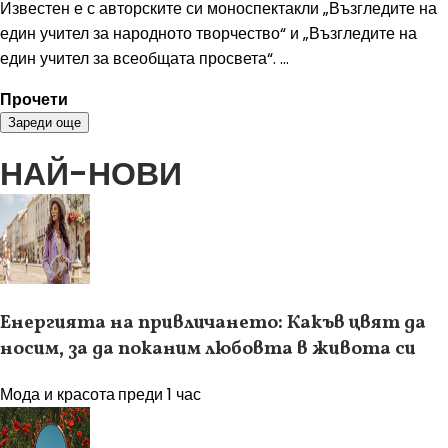
Известен е с авторските си моноспектакли „Възгледите на
един учител за народното творчество“ и „Възгледите на
един учител за всеобщата просвета“. ...
Прочети
Зареди още
НАЙ-НОВИ
Енергията на привличането: Какъв цвят да
носим, за да поканим любовта в живота си
Мода и красота
преди 1 час