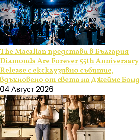
The Macallan представи в България
Diamonds Are Forever 55th Anniversary
Release с ексклузивно събитие,
вдъхновено от света на Джеймс Бонд
04 Август 2026
Култура
Литература