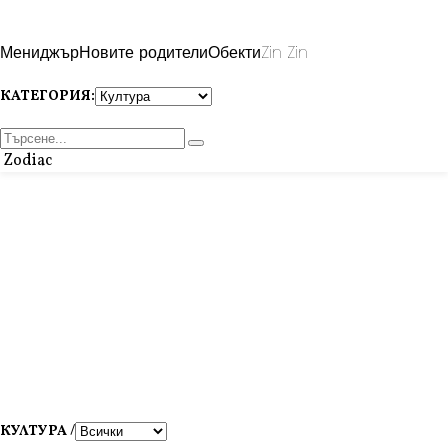
Мениджър
Новите родители
Обекти
Zin Zin
КАТЕГОРИЯ:
Zodiac
КУЛТУРА /