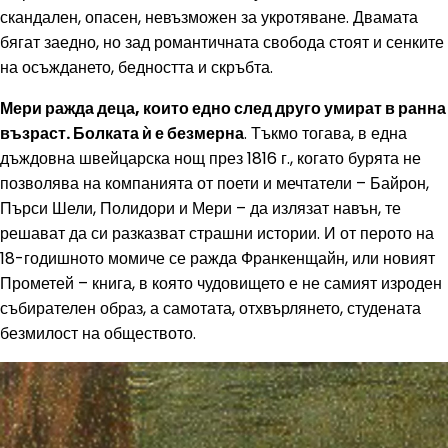
скандален, опасен, невъзможен за укротяване. Двамата
бягат заедно, но зад романтичната свобода стоят и сенките
на осъждането, бедността и скръбта.
Мери ражда деца, които едно след друго умират в ранна
възраст. Болката ѝ е безмерна
. Тъкмо тогава, в една
дъждовна швейцарска нощ през 1816 г., когато бурята не
позволява на компанията от поети и мечтатели – Байрон,
Пърси Шели, Полидори и Мери – да излязат навън, те
решават да си разказват страшни истории. И от перото на
18-годишното момиче се ражда Франкенщайн, или новият
Прометей – книга, в която чудовището е не самият изроден
събирателен образ, а самотата, отхвърлянето, студената
безмилост на обществото.