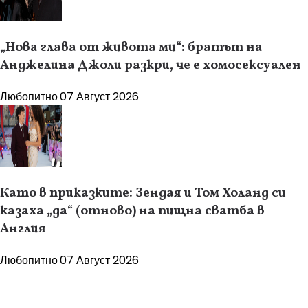
„Нова глава от живота ми“: братът на
Анджелина Джоли разкри, че е хомосексуален
Любопитно
07 Август 2026
Като в приказките: Зендая и Том Холанд си
казаха „да“ (отново) на пищна сватба в
Англия
Любопитно
07 Август 2026