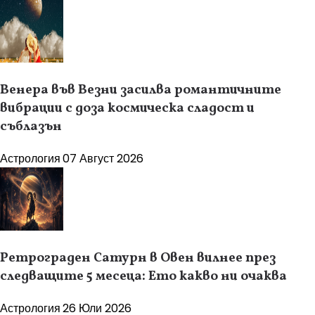
Венера във Везни засилва романтичните
вибрации с доза космическа сладост и
съблазън
Астрология
07 Август 2026
Ретрограден Сатурн в Овен вилнее през
следващите 5 месеца: Ето какво ни очаква
Астрология
26 Юли 2026