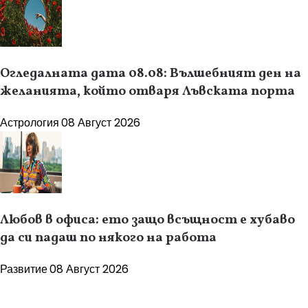
Огледалната дата 08.08: Вълшебният ден на
желанията, който отваря Лъвската порта
Астрология
08 Август 2026
Любов в офиса: ето защо всъщност е хубаво
да си падаш по някого на работа
Развитие
08 Август 2026