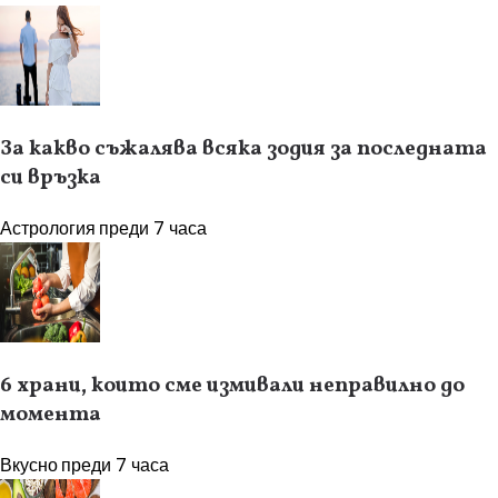
За какво съжалява всяка зодия за последната
си връзка
Астрология
преди 7 часа
6 храни, които сме измивали неправилно до
момента
Вкусно
преди 7 часа