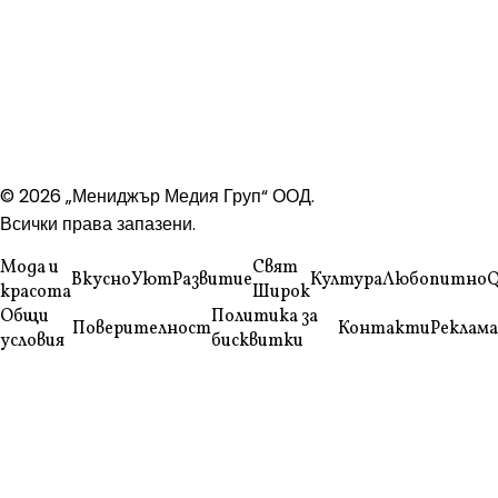
© 2026 „Мениджър Медия Груп“ ООД.
Всички права запазени.
Мода и
Свят
Вкусно
Уют
Развитие
Култура
Любопитно
Q
красота
Широк
Общи
Политика за
Поверителност
Контакти
Реклама
условия
бисквитки