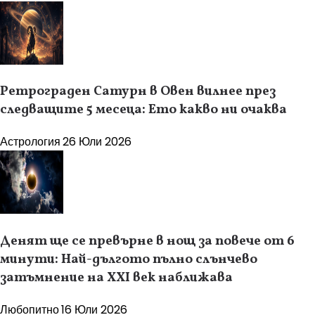
Ретрограден Сатурн в Овен вилнее през
следващите 5 месеца: Ето какво ни очаква
Астрология
26 Юли 2026
Денят ще се превърне в нощ за повече от 6
минути: Най-дългото пълно слънчево
затъмнение на XXI век наближава
Любопитно
16 Юли 2026