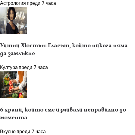
Астрология
преди 7 часа
Уитни Хюстън: Гласът, който никога няма
да замлъкне
Култура
преди 7 часа
6 храни, които сме измивали неправилно до
момента
Вкусно
преди 7 часа