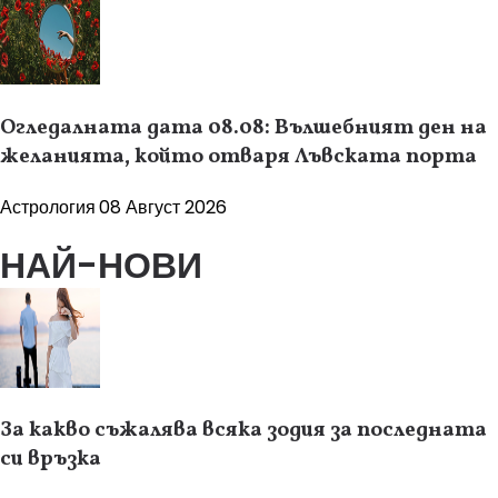
Огледалната дата 08.08: Вълшебният ден на
желанията, който отваря Лъвската порта
Астрология
08 Август 2026
НАЙ-НОВИ
За какво съжалява всяка зодия за последната
си връзка