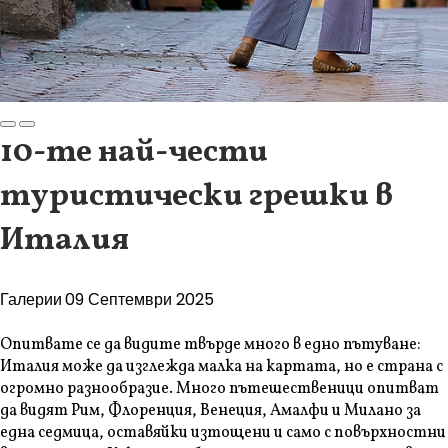
10-те най-чести
туристически грешки в
Италия
Галерии
09 Септември 2025
Опитвате се да видите твърде много в едно пътуване:
Италия може да изглежда малка на картата, но е страна с
огромно разнообразие. Много пътешественици опитват
да видят Рим, Флоренция, Венеция, Амалфи и Милано за
една седмица, оставяйки изтощени и само с повърхностни