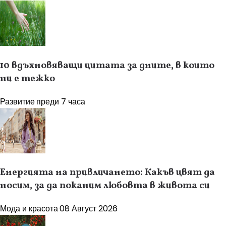
10 вдъхновяващи цитата за дните, в които
ни е тежко
Развитие
преди 7 часа
Енергията на привличането: Какъв цвят да
носим, за да поканим любовта в живота си
Мода и красота
08 Август 2026