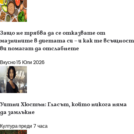
Защо не трябва да се отказвате от
мазнините в диетата си – и как те всъщност
ви помагат да отслабнете
Вкусно
15 Юли 2026
Уитни Хюстън: Гласът, който никога няма
да замлъкне
Култура
преди 7 часа