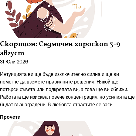
Скорпион: Седмичен хороскоп 3-9
август
31 Юли 2026
Интуицията ви ще бъде изключително силна и ще ви
помогне да вземете правилните решения. Някой ще
потърси съвета или подкрепата ви, а това ще ви сближи.
Работата ще изисква повече концентрация, но усилията ще
бъдат възнаградени. В любовта страстите се заси...
Прочети