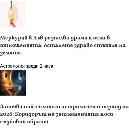
Меркурий в Лъв разпалва драма и огън в
отношенията, останете здраво стъпили на
земята
Астрология
преди 2 часа
Започва най-силният астрологичен период на
2026: Коридорът на затъмненията носи
съдбовни обрати