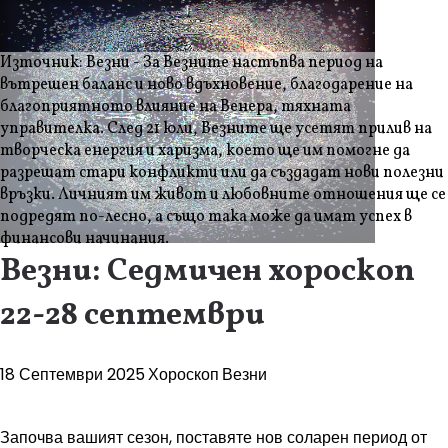
Източник: Везни - За Везните настъпва период на
вътрешен баланс и ново вдъхновение, благодарение на
благоприятното влияние на Венера, тяхната
управителка. След 21 юли, Везните ще усетят прилив на
творческа енергия и харизма, което ще им помогне да
разрешат стари конфликти или да създадат нови полезни
връзки. Личният им живот и любовните отношения ще се
подредят по-лесно, а също така може да имат успех в
финансови начинания.
Везни: Седмичен хороскоп
22-28 септември
18 Септември 2025
Хороскоп
Везни
Започва вашият сезон, поставяте нов соларен период от