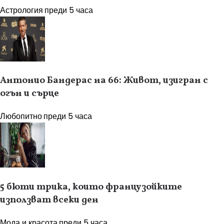
Астрология
преди 5 часа
Антонио Бандерас на 66: Живот, изигран с
огън и сърце
Любопитно
преди 5 часа
5 бюти трика, които французойките
използват всеки ден
Мода и красота
преди 5 часа