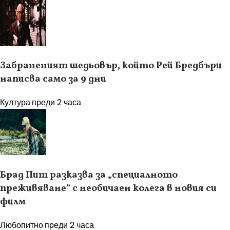
Забраненият шедьовър, който Рей Бредбъри
написва само за 9 дни
Култура
преди 2 часа
Брад Пит разказва за „специалното
преживяване“ с необичаен колега в новия си
филм
Любопитно
преди 2 часа