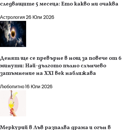
следващите 5 месеца: Ето какво ни очаква
Астрология
26 Юли 2026
Денят ще се превърне в нощ за повече от 6
минути: Най-дългото пълно слънчево
затъмнение на XXI век наближава
Любопитно
16 Юли 2026
Меркурий в Лъв разпалва драма и огън в