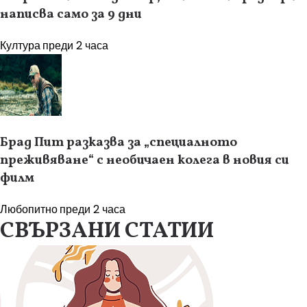
написва само за 9 дни
Култура
преди 2 часа
Брад Пит разказва за „специалното
преживяване“ с необичаен колега в новия си
филм
Любопитно
преди 2 часа
СВЪРЗАНИ СТАТИИ