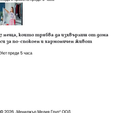
7 неща, които трябва да изхвърлиш от дома
си за по-спокоен и хармоничен живот
Уют
преди 5 часа
© 2026 „Мениджър Медия Груп“ ООД.