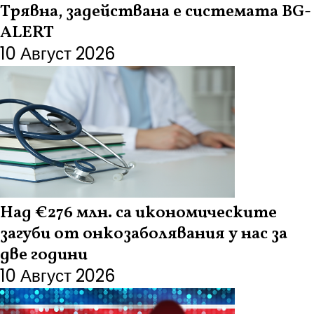
Трявна, задействана е системата BG-
ALERT
10 Август 2026
Над €276 млн. са икономическите
загуби от онкозаболявания у нас за
две години
10 Август 2026