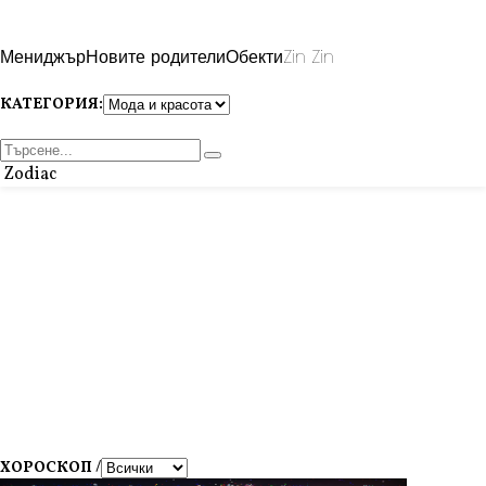
Мениджър
Новите родители
Обекти
Zin Zin
КАТЕГОРИЯ:
Zodiac
ХОРОСКОП /