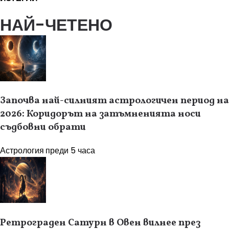
НАЙ-ЧЕТЕНО
Започва най-силният астрологичен период на
2026: Коридорът на затъмненията носи
съдбовни обрати
Астрология
преди 5 часа
Ретрограден Сатурн в Овен вилнее през