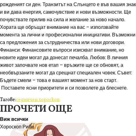
рожденият си ден. Транзитът на Слънцето е във вашия знак
и ви дава енергия, самочувствие и нови възможности. Ще
почувствате прилив на сила и желание за ново начало.
Хората ще обръщат внимание на вас – използвайте
момента за лични и професионални инициативи. Възможни
са предложения за сътрудничества или нови договори.
Финанси: Финансовите въпроси изискват внимание, но
новите идеи могат да донесат печалба. Любов: В личния
живот започвате нов етап – връзките ще се обновят, а
необвързаните могат да срещнат специален човек. Съвет:
Бъдете смели – това е вашият момент за нов старт.
Поставете ясни приоритети и си позволете да блеснете.
Тагове:
седмичен хороскоп
ПРОЧЕТИ ОЩЕ
Виж всички
Хороскоп
Риби