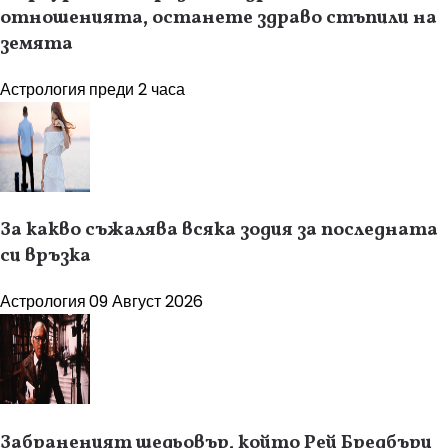
отношенията, останете здраво стъпили на
земята
Астрология
преди 2 часа
За какво съжалява всяка зодия за последната
си връзка
Астрология
09 Август 2026
Забраненият шедьовър, който Рей Бредбъри