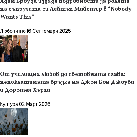
Адам Броуди издаде подробности за ролята
на съпругата си Лейтън Мийстър в “Nobody
Wants This”
Любопитно
16 Септември 2025
От училищна любов до световната слава:
непоклатимата връзка на Джон Бон Джоуви
и Доротея Хърли
Култура
02 Март 2026