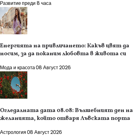
Развитие
преди 8 часа
Енергията на привличането: Какъв цвят да
носим, за да поканим любовта в живота си
Мода и красота
08 Август 2026
Огледалната дата 08.08: Вълшебният ден на
желанията, който отваря Лъвската порта
Астрология
08 Август 2026