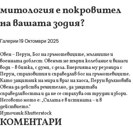
митология е покровител
на вашата зодия?
Галерии
19 Октомври 2025
Овен – Перун, Бог на гръмотевиците, мълниите и
военната доблест: Овенът не търпи колебание и винаги
води – в битка, с думи, с дела. Енергията му резонира с
Перун, страховития и справедлив бог на гръмотевиците.
Като защитник на мира и враг на хаоса, Перун вдъхновява
Овена да действа решително, да защитава
справедливостта и да не се страхува от трудни избори.
Неговото мото е: „Силата е в истината – и в
действието.“
Източник:
Shutterstock
КОМЕНТАРИ