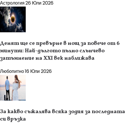
Астрология
26 Юли 2026
Денят ще се превърне в нощ за повече от 6
минути: Най-дългото пълно слънчево
затъмнение на XXI век наближава
Любопитно
16 Юли 2026
За какво съжалява всяка зодия за последната
си връзка