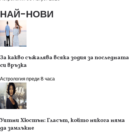
НАЙ-НОВИ
За какво съжалява всяка зодия за последната
си връзка
Астрология
преди 8 часа
Уитни Хюстън: Гласът, който никога няма
да замлъкне