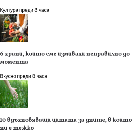
Култура
преди 8 часа
6 храни, които сме измивали неправилно до
момента
Вкусно
преди 8 часа
10 вдъхновяващи цитата за дните, в които
ни е тежко