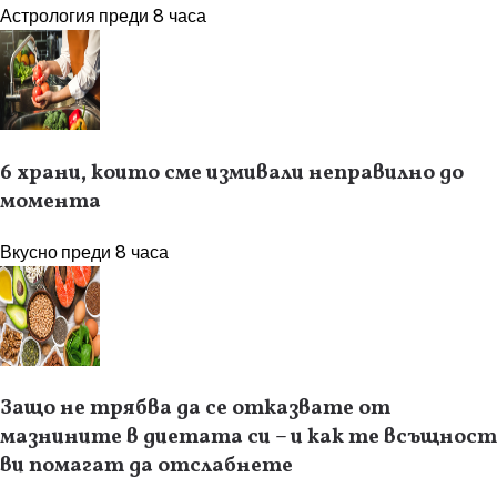
Астрология
преди 8 часа
6 храни, които сме измивали неправилно до
момента
Вкусно
преди 8 часа
Защо не трябва да се отказвате от
мазнините в диетата си – и как те всъщност
ви помагат да отслабнете