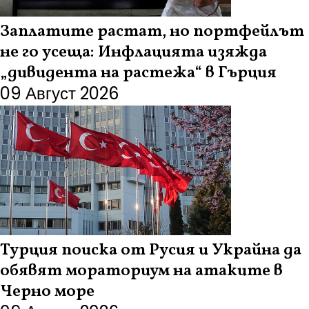
Заплатите растат, но портфейлът
не го усеща: Инфлацията изяжда
„дивидента на растежа“ в Гърция
09 Август 2026
Турция поиска от Русия и Украйна да
обявят мораториум на атаките в
Черно море