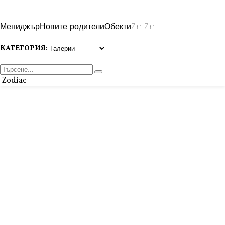
Мениджър
Новите родители
Обекти
Zin Zin
КАТЕГОРИЯ:
Zodiac