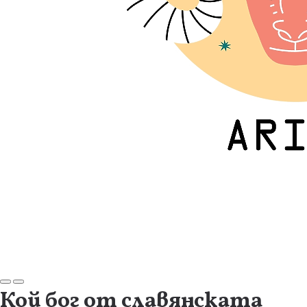
Кой бог от славянската