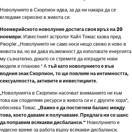
Новолунието в Скорпион идва, за да ни накара да се
вгледаме сериозно в живота си.
Ноемврийското новолуние достига своя връх на 20
ноември.
Известният астролог Кайл Томас казва пред
People: „Новолунието не само носи нещо свежо и ново в
живота ви, но ви дава възможност да използвате енергията
му съзнателно, докато се стремите да изградите нови
модели и планове.“ А
тъй като новолунието е във
водния знак Скорпион, то ще повлияе на интимността,
сексуалността, активите и инвестициите.
„Новолунията в Скорпион насочват вниманието ни към
това как споделяме ресурси в живота си и с другите хора“,
обяснява Томас.
„Важно е да постигнем баланс между
това, което даваме и получаваме. Предлага ни се шанс
да поправим всякакви дисбаланси.“
Новолунието е
чудесно време за работа върху всякакви дисбаланси,