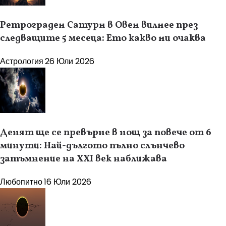
Ретрограден Сатурн в Овен вилнее през
следващите 5 месеца: Ето какво ни очаква
Астрология
26 Юли 2026
Денят ще се превърне в нощ за повече от 6
минути: Най-дългото пълно слънчево
затъмнение на XXI век наближава
Любопитно
16 Юли 2026