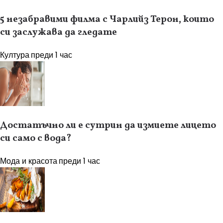
5 незабравими филма с Чарлийз Терон, които
си заслужава да гледате
Култура
преди 1 час
Достатъчно ли е сутрин да измиете лицето
си само с вода?
Мода и красота
преди 1 час