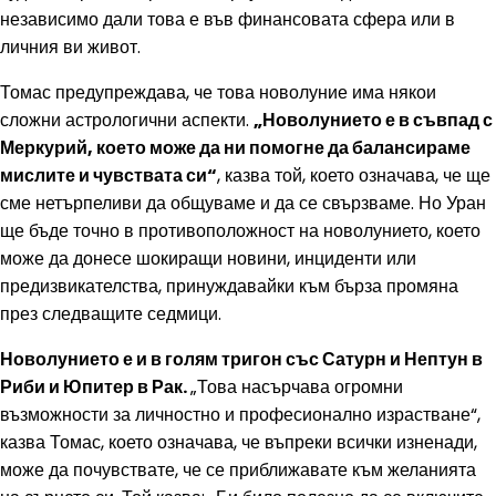
независимо дали това е във финансовата сфера или в
личния ви живот.
Томас предупреждава, че това новолуние има някои
сложни астрологични аспекти.
„Новолунието е в съвпад с
Меркурий, което може да ни помогне да балансираме
мислите и чувствата си“
, казва той, което означава, че ще
сме нетърпеливи да общуваме и да се свързваме. Но Уран
ще бъде точно в противоположност на новолунието, което
може да донесе шокиращи новини, инциденти или
предизвикателства, принуждавайки към бърза промяна
през следващите седмици.
Новолунието е и в голям тригон със Сатурн и Нептун в
Риби и Юпитер в Рак.
„Това насърчава огромни
възможности за личностно и професионално израстване“,
казва Томас, което означава, че въпреки всички изненади,
може да почувствате, че се приближавате към желанията