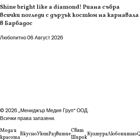
Shine bright like a diamond! Риана събра
всички погледи с дързък костюм на карнавала
в Барбадос
Любопитно
06 Август 2026
© 2026 „Мениджър Медия Груп“ ООД.
Всички права запазени.
Мода и
Свят
Вкусно
Уют
Развитие
Култура
Любопитно
Q
красота
Широк