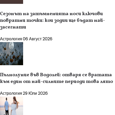
Сезонът на затъмненията носи ключови
повратни точки: кои зодии ще бъдат най-
засегнати
Астрология
06 Август 2026
Пълнолуние във Водолей: отваря се вратата
към един от най-силните периоди това лято
Астрология
29 Юли 2026