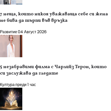
7 неща, които никоя уважаваща себе си жена
не бива да търпи във връзка
Развитие
04 Август 2026
5 незабравими филма с Чарлийз Терон, които
си заслужава да гледате
Култура
преди 1 час