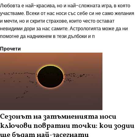
Любовта е най-красива, но и най-сложната игра, в която
участваме. Всеки от нас носи със себе си не само желания
и мечти, но и скрити страхове, които често остават
невидими дори за нас самите. Астрологията може да ни
помогне да надникнем в тези дълбоки и п
Прочети
Сезонът на затъмненията носи
ключови повратни точки: кои зодии
ще бъдат най-засегнати