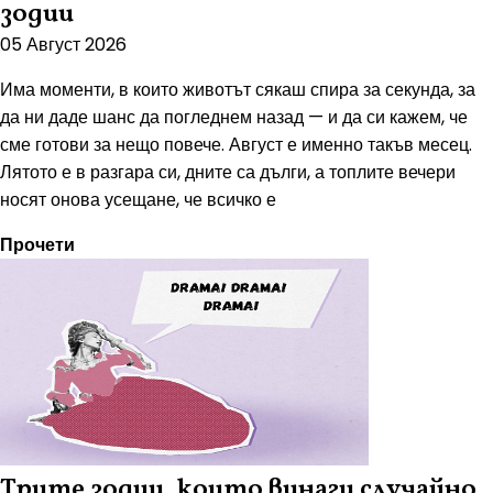
зодии
05 Август 2026
Има моменти, в които животът сякаш спира за секунда, за
да ни даде шанс да погледнем назад — и да си кажем, че
сме готови за нещо повече. Август е именно такъв месец.
Лятото е в разгара си, дните са дълги, а топлите вечери
носят онова усещане, че всичко е
Прочети
Трите зодии, които винаги случайно