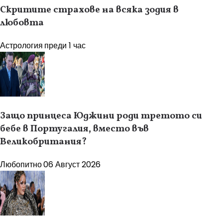
Скритите страхове на всяка зодия в
любовта
Астрология
преди 1 час
Защо принцеса Юджини роди третото си
бебе в Португалия, вместо във
Великобритания?
Любопитно
06 Август 2026