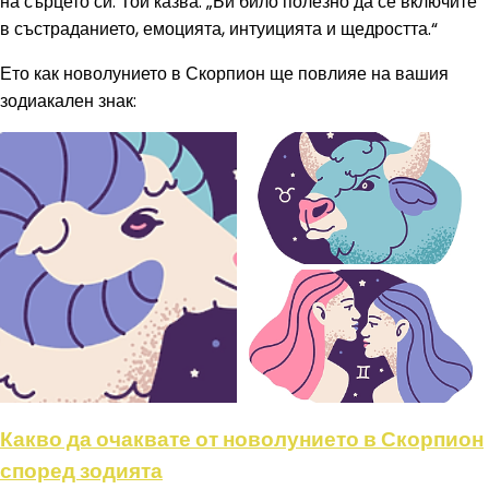
на сърцето си. Той казва: „Би било полезно да се включите
в състраданието, емоцията, интуицията и щедростта.“
Ето как новолунието в Скорпион ще повлияе на вашия
зодиакален знак:
Какво да очаквате от новолунието в Скорпион
според зодията