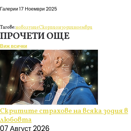
Галерии
17 Ноември 2025
Тагове:
новолуние
Скорпион
зодии
ноември
ПРОЧЕТИ ОЩЕ
Виж всички
Астрология
Скритите страхове на всяка зодия в
любовта
07 Август 2026