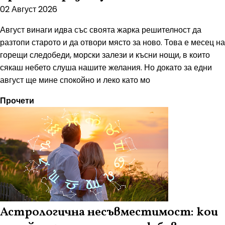
02 Август 2026
Август винаги идва със своята жарка решителност да
разтопи старото и да отвори място за ново. Това е месец на
горещи следобеди, морски залези и късни нощи, в които
сякаш небето слуша нашите желания. Но докато за едни
август ще мине спокойно и леко като мо
Прочети
Астрологична несъвместимост: кои