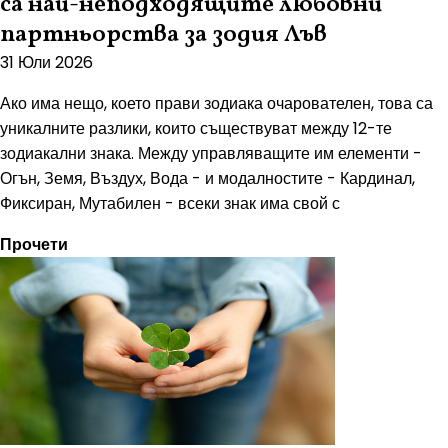
са най-неподходящите любовни
партньорства за зодия Лъв
31 Юли 2026
Ако има нещо, което прави зодиака очарователен, това са
уникалните разлики, които съществуват между 12-те
зодиакални знака. Между управляващите им елементи -
Огън, Земя, Въздух, Вода - и модалностите - Кардинал,
Фиксиран, Мутабилен - всеки знак има свой с
Прочети