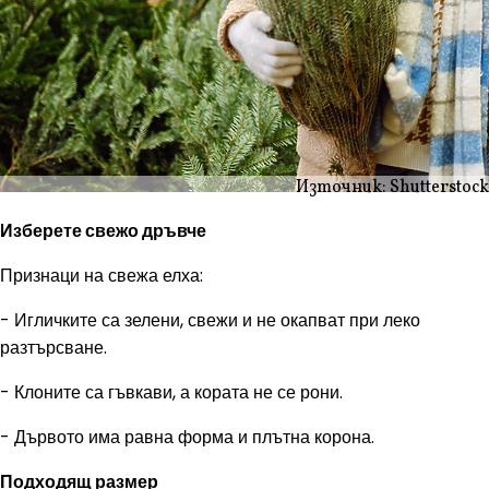
Източник: Shutterstock
Изберете свежо дръвче
Признаци на свежа елха:
- Игличките са зелени, свежи и не окапват при леко
разтърсване.
- Клоните са гъвкави, а кората не се рони.
- Дървото има равна форма и плътна корона.
Подходящ размер