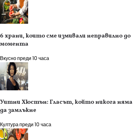
6 храни, които сме измивали неправилно до
момента
Вкусно
преди 10 часа
Уитни Хюстън: Гласът, който никога няма
да замлъкне
Култура
преди 10 часа