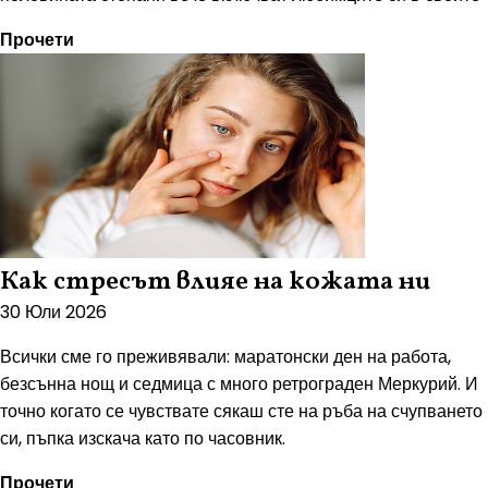
Прочети
Как стресът влияе на кожата ни
30 Юли 2026
Всички сме го преживявали: маратонски ден на работа,
безсънна нощ и седмица с много ретрограден Меркурий. И
точно когато се чувствате сякаш сте на ръба на счупването
си, пъпка изскача като по часовник.
Прочети