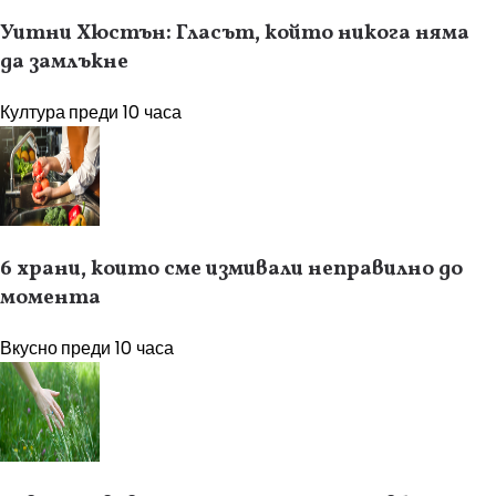
Уитни Хюстън: Гласът, който никога няма
да замлъкне
Култура
преди 10 часа
6 храни, които сме измивали неправилно до
момента
Вкусно
преди 10 часа