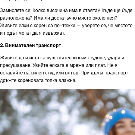
Замислете се: Колко височина има в стаята? Къде ще бъде
разположена? Има ли достатъчно място около нея?
Живите елхи с корен са по-тежки — уверете се, че мястото
и подът могат да я издържат.
2. Внимателен транспорт
Живите дръвчета са чувствителни към студове, удари и
пресушаване. Увийте елхата в мрежа или плат. Не я
оставяйте на силен студ или вятър. При дълъг транспорт
дръжте кореновата топка влажна.