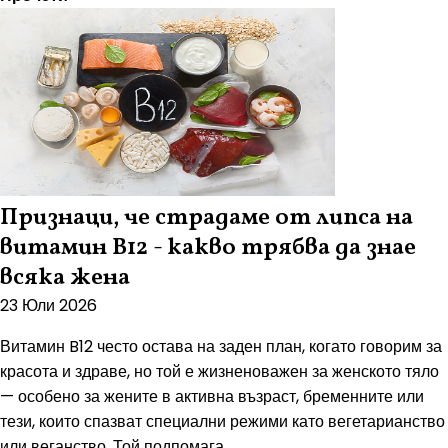
Признаци, че страдаме от липса на
витамин B12 - какво трябва да знае
всяка жена
23 Юли 2026
Витамин B12 често остава на заден план, когато говорим за
красота и здраве, но той е жизненоважен за женското тяло
— особено за жените в активна възраст, бременните или
тези, които спазват специални режими като вегетарианство
или веганство. Той подпомага