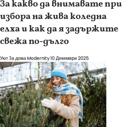
За какво да внимавате при
избора на жива коледна
елха и как да я задържите
свежа по-дълго
Уют
За дома
Modernity
10 Декември 2025