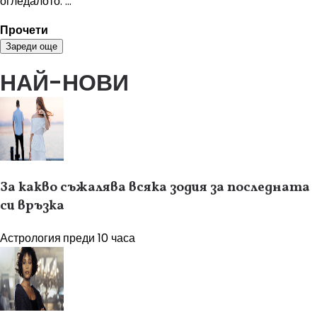
огледалото: ...
Прочети
Зареди още
НАЙ-НОВИ
За какво съжалява всяка зодия за последната
си връзка
Астрология
преди 10 часа