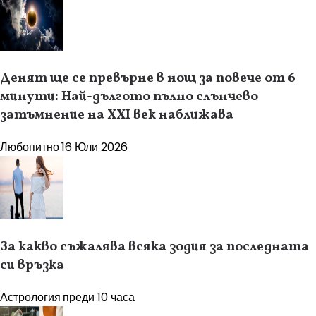
Денят ще се превърне в нощ за повече от 6
минути: Най-дългото пълно слънчево
затъмнение на XXI век наближава
Любопитно
16 Юли 2026
За какво съжалява всяка зодия за последната
си връзка
Астрология
преди 10 часа