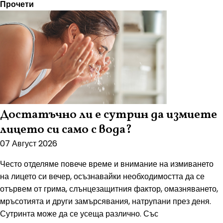
Прочети
Достатъчно ли е сутрин да измиете
лицето си само с вода?
07 Август 2026
Често отделяме повече време и внимание на измиването
на лицето си вечер, осъзнавайки необходимостта да се
отървем от грима, слънцезащитния фактор, омазняването,
мръсотията и други замърсявания, натрупани през деня.
Сутринта може да се усеща различно. Със