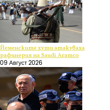
Йеменските хути атакуваха
рафинерия на Saudi Aramco
09 Август 2026