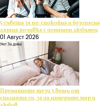
5 съвета за по-спокойна и безопасна
лятна почивка с домашен любимец
01 Август 2026
Уют
За дома
Премахнете тези 3 вещи от
спалнята си, за да намерите мир и
любов