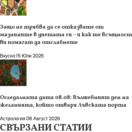
Защо не трябва да се отказвате от
мазнините в диетата си – и как те всъщност
ви помагат да отслабнете
Вкусно
15 Юли 2026
Огледалната дата 08.08: Вълшебният ден на
желанията, който отваря Лъвската порта
Астрология
08 Август 2026
СВЪРЗАНИ СТАТИИ