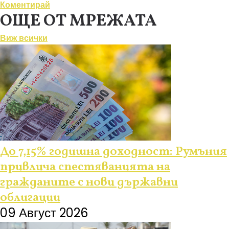
Коментирай
ОЩЕ ОТ МРЕЖАТА
Виж всички
До 7,15% годишна доходност: Румъния
привлича спестяванията на
гражданите с нови държавни
облигации
09 Август 2026