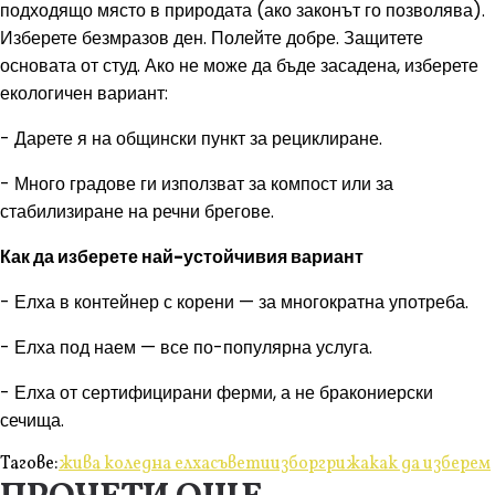
подходящо място в природата (ако законът го позволява).
Изберете безмразов ден. Полейте добре. Защитете
основата от студ. Ако не може да бъде засадена, изберете
екологичен вариант:
- Дарете я на общински пункт за рециклиране.
- Много градове ги използват за компост или за
стабилизиране на речни брегове.
Как да изберете най-устойчивия вариант
- Елха в контейнер с корени — за многократна употреба.
- Елха под наем — все по-популярна услуга.
- Елха от сертифицирани ферми, а не бракониерски
сечища.
Тагове:
жива коледна елха
съвети
избор
грижа
как да изберем