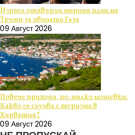
Израел отхвърли мирния план на
Тръмп за ивицата Газа
09 Август 2026
Повече приходи, по-малко нощувки:
Какво се случва с туризма в
Хърватия?
09 Август 2026