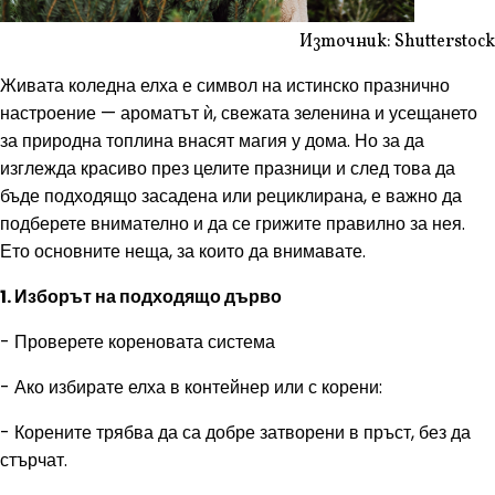
Източник: Shutterstock
Живата коледна елха е символ на истинско празнично
настроение — ароматът ѝ, свежата зеленина и усещането
за природна топлина внасят магия у дома. Но за да
изглежда красиво през целите празници и след това да
бъде подходящо засадена или рециклирана, е важно да
подберете внимателно и да се грижите правилно за нея.
Ето основните неща, за които да внимавате.
1. Изборът на подходящо дърво
- Проверете кореновата система
- Ако избирате елха в контейнер или с корени:
- Корените трябва да са добре затворени в пръст, без да
стърчат.