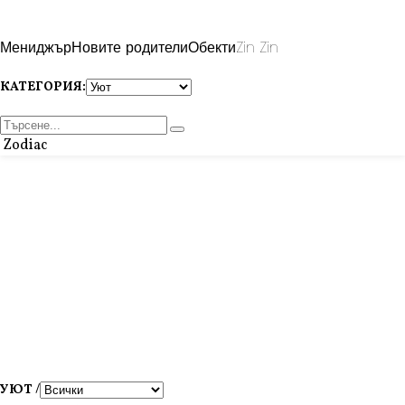
Мениджър
Новите родители
Обекти
Zin Zin
КАТЕГОРИЯ:
Zodiac
УЮТ /