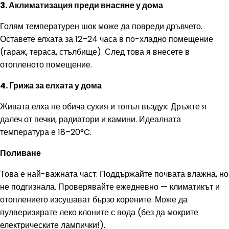
3. Аклиматизация преди внасяне у дома
Голям температурен шок може да повреди дръвчето.
Оставете елхата за 12–24 часа в по-хладно помещение
(гараж, тераса, стълбище). След това я внесете в
отопленото помещение.
4. Грижа за елхата у дома
Живата елха не обича сухия и топъл въздух: Дръжте я
далеч от печки, радиатори и камини. Идеалната
температура е 18–20°C.
Поливане
Това е най-важната част: Поддържайте почвата влажна, но
не подгизнала. Проверявайте ежедневно — климатикът и
отоплението изсушават бързо корените. Може да
пулверизирате леко клоните с вода (без да мокрите
електрическите лампички!).