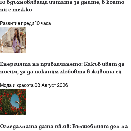
10 вдъхновяващи цитата за дните, в които
ни е тежко
Развитие
преди 10 часа
Енергията на привличането: Какъв цвят да
носим, за да поканим любовта в живота си
Мода и красота
08 Август 2026
Огледалната дата 08.08: Вълшебният ден на