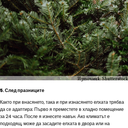
Източник: Shutterstock
5. След празниците
Както при внасянето, така и при изнасянето елхата трябва
да се адаптира: Първо я преместете в хладно помещение
за 24 часа. После я изнесете навън. Ако климатът е
подходящ, може да засадите елхата в двора или на