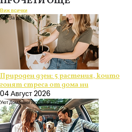
ПРОЧЕТИ ОЩЕ
Виж всички
Уют
За дома
Природен дзен: 5 растения, които
гонят стреса от дома ни
04 Август 2026
Уют
Домашни любимци