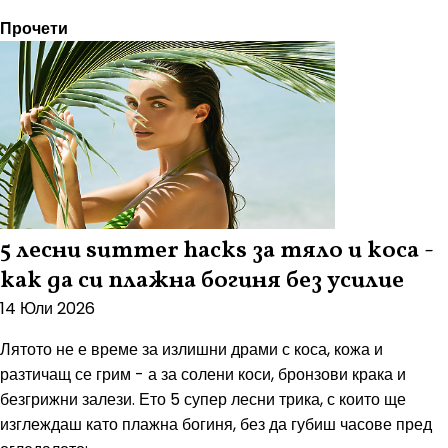
Прочети
5 лесни summer hacks за тяло и коса -
как да си плажна богиня без усилие
14 Юли 2026
Лятото не е време за излишни драми с коса, кожа и
разтичащ се грим - а за солени коси, бронзови крака и
безгрижни залези. Ето 5 супер лесни трика, с които ще
изглеждаш като плажна богиня, без да губиш часове пред