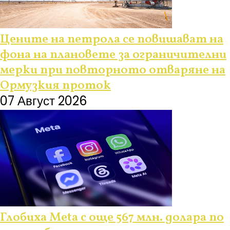
Цените на петрола се повишават на
фона на плановете за ограничителни
мерки при повторното отваряне на
Ормузкия проток
07 Август 2026
Глобиха Meta с още 567 млн. долара по