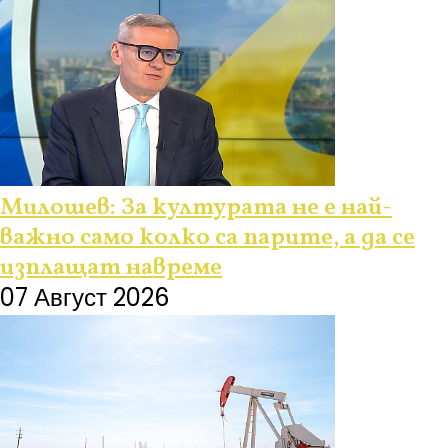
Милошев: За културата не е най-
важно само колко са парите, а да се
изплащат навреме
07 Август 2026