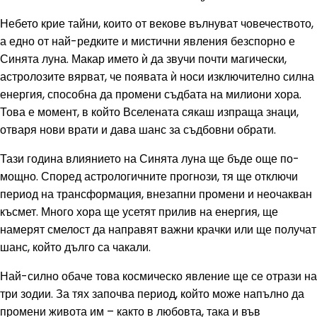
Небето крие тайни, които от векове вълнуват човечеството,
а едно от най-редките и мистични явления безспорно е
Синята луна. Макар името ѝ да звучи почти магически,
астролозите вярват, че появата ѝ носи изключително силна
енергия, способна да промени съдбата на милиони хора.
Това е момент, в който Вселената сякаш изпраща знаци,
отваря нови врати и дава шанс за съдбовни обрати.
Тази година влиянието на Синята луна ще бъде още по-
мощно. Според астрологичните прогнози, тя ще отключи
период на трансформация, внезапни промени и неочакван
късмет. Много хора ще усетят прилив на енергия, ще
намерят смелост да направят важни крачки или ще получат
шанс, който дълго са чакали.
Най-силно обаче това космическо явление ще се отрази на
три зодии. За тях започва период, който може напълно да
промени живота им – както в любовта, така и във