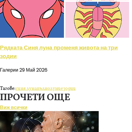
Рядката Синя луна променя живота на три
зодии
Галерии
29 Май 2026
Тагове:
синя луна
пълнолуние
зодии
ПРОЧЕТИ ОЩЕ
Виж всички
Астрология