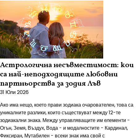
Астрологична несъвместимост: кои
са най-неподходящите любовни
партньорства за зодия Лъв
31 Юли 2026
Ако има нещо, което прави зодиака очарователен, това са
уникалните разлики, които съществуват между 12-те
зодиакални знака. Между управляващите им елементи -
Огън, Земя, Въздух, Вода - и модалностите - Кардинал,
Фиксиран, Мутабилен - всеки знак има свой с