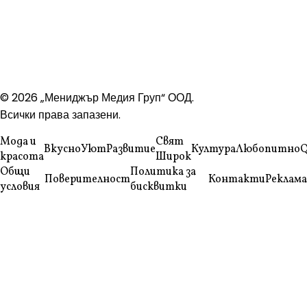
© 2026 „Мениджър Медия Груп“ ООД.
Всички права запазени.
Мода и
Свят
Вкусно
Уют
Развитие
Култура
Любопитно
Q
красота
Широк
Общи
Политика за
Поверителност
Контакти
Реклама
условия
бисквитки