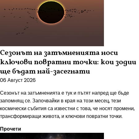
Сезонът на затъмненията носи
ключови повратни точки: кои зодии
ще бъдат най-засегнати
06 Август 2026
Сезонът на затъмненията е тук и пътят напред ще бъде
запомнящ се. Започвайки в края на този месец, тези
космически събития са известни с това, че носят промени,
трансформиращи живота, и ключови повратни точки.
Прочети