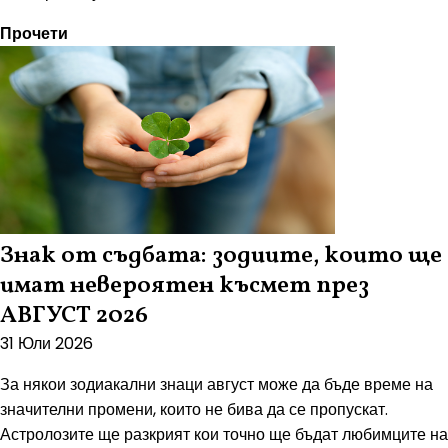
Прочети
Знак от съдбата: зодиите, които ще
имат невероятен късмет през
АВГУСТ 2026
31 Юли 2026
За някои зодиакални знаци август може да бъде време на
значителни промени, които не бива да се пропускат.
Астролозите ще разкрият кои точно ще бъдат любимците на