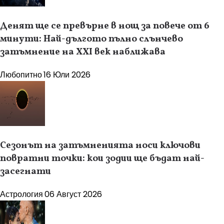
Денят ще се превърне в нощ за повече от 6
минути: Най-дългото пълно слънчево
затъмнение на XXI век наближава
Любопитно
16 Юли 2026
Сезонът на затъмненията носи ключови
повратни точки: кои зодии ще бъдат най-
засегнати
Астрология
06 Август 2026