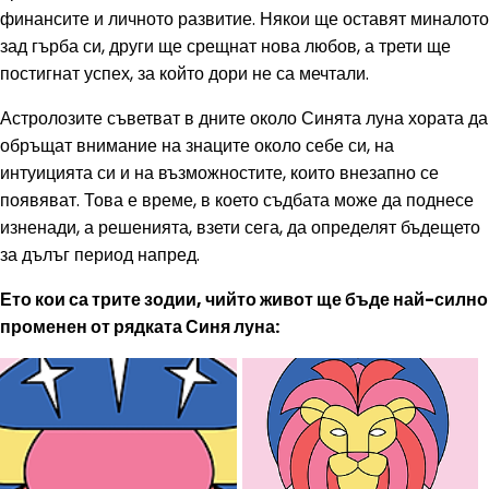
финансите и личното развитие. Някои ще оставят миналото
зад гърба си, други ще срещнат нова любов, а трети ще
постигнат успех, за който дори не са мечтали.
Астролозите съветват в дните около Синята луна хората да
обръщат внимание на знаците около себе си, на
интуицията си и на възможностите, които внезапно се
появяват. Това е време, в което съдбата може да поднесе
изненади, а решенията, взети сега, да определят бъдещето
за дълъг период напред.
Ето кои са трите зодии, чийто живот ще бъде най-силно
променен от рядката Синя луна: