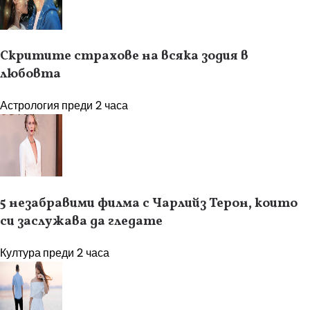
Скритите страхове на всяка зодия в
любовта
Астрология
преди 2 часа
5 незабравими филма с Чарлийз Терон, които
си заслужава да гледате
Култура
преди 2 часа