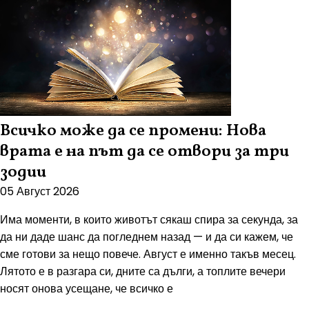
Всичко може да се промени: Нова
врата е на път да се отвори за три
зодии
05 Август 2026
Има моменти, в които животът сякаш спира за секунда, за
да ни даде шанс да погледнем назад — и да си кажем, че
сме готови за нещо повече. Август е именно такъв месец.
Лятото е в разгара си, дните са дълги, а топлите вечери
носят онова усещане, че всичко е