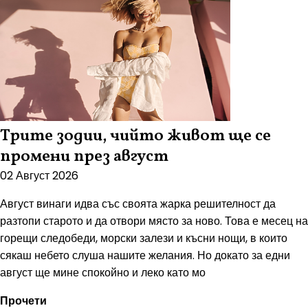
Трите зодии, чийто живот ще се
промени през август
02 Август 2026
Август винаги идва със своята жарка решителност да
разтопи старото и да отвори място за ново. Това е месец на
горещи следобеди, морски залези и късни нощи, в които
сякаш небето слуша нашите желания. Но докато за едни
август ще мине спокойно и леко като мо
Прочети