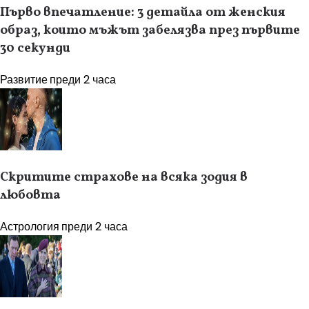
Първо впечатление: 3 детайла от женския
образ, които мъжът забелязва през първите
30 секунди
Развитие
преди 2 часа
Скритите страхове на всяка зодия в
любовта
Астрология
преди 2 часа