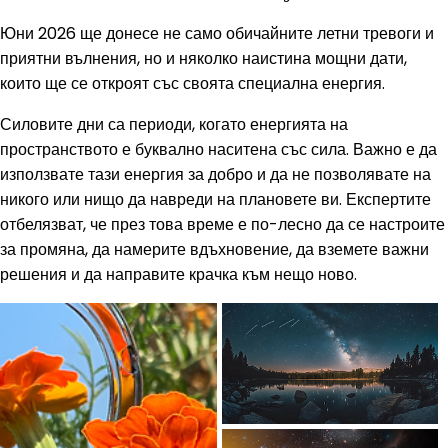
Юни 2026 ще донесе не само обичайните летни тревоги и
приятни вълнения, но и няколко наистина мощни дати,
които ще се откроят със своята специална енергия.
Силовите дни са периоди, когато енергията на
пространството е буквално наситена със сила. Важно е да
използвате тази енергия за добро и да не позволявате на
никого или нищо да навреди на плановете ви. Експертите
отбелязват, че през това време е по-лесно да се настроите
за промяна, да намерите вдъхновение, да вземете важни
решения и да направите крачка към нещо ново.