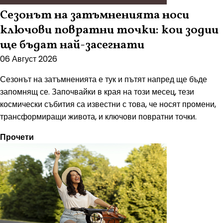
Сезонът на затъмненията носи
ключови повратни точки: кои зодии
ще бъдат най-засегнати
06 Август 2026
Сезонът на затъмненията е тук и пътят напред ще бъде
запомнящ се. Започвайки в края на този месец, тези
космически събития са известни с това, че носят промени,
трансформиращи живота, и ключови повратни точки.
Прочети