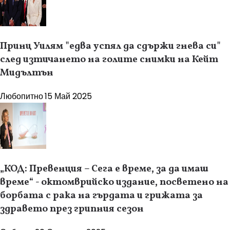
Принц Уилям "едва успял да сдържи гнева си"
след изтичането на голите снимки на Кейт
Мидълтън
Любопитно
15 Май 2025
„КОД: Превенция – Сега е време, за да имаш
време“ - октомврийско издание, посветено на
борбата с рака на гърдата и грижата за
здравето през грипния сезон