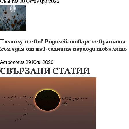
Събития
20 Октомври 2025
Пълнолуние във Водолей: отваря се вратата
към един от най-силните периоди това лято
Астрология
29 Юли 2026
СВЪРЗАНИ СТАТИИ