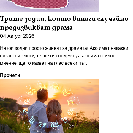
Трите зодии, които винаги случайно
предизвикват драма
04 Август 2026
Някои зодии просто живеят за драмата! Ако имат някакви
пикантни клюки, те ще ги споделят, а ако имат силно
мнение, ще го казват на глас всеки път.
Прочети