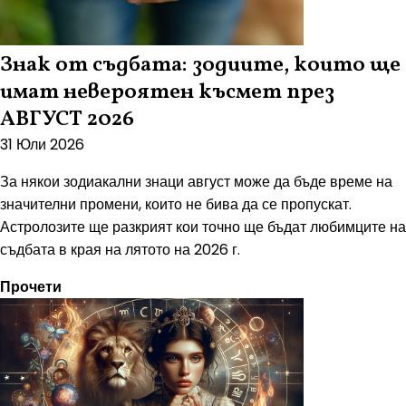
Знак от съдбата: зодиите, които ще
имат невероятен късмет през
АВГУСТ 2026
31 Юли 2026
За някои зодиакални знаци август може да бъде време на
значителни промени, които не бива да се пропускат.
Астролозите ще разкрият кои точно ще бъдат любимците на
съдбата в края на лятото на 2026 г.
Прочети