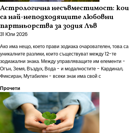
Астрологична несъвместимост: кои
са най-неподходящите любовни
партньорства за зодия Лъв
31 Юли 2026
Ако има нещо, което прави зодиака очарователен, това са
уникалните разлики, които съществуват между 12-те
зодиакални знака. Между управляващите им елементи -
Огън, Земя, Въздух, Вода - и модалностите - Кардинал,
Фиксиран, Мутабилен - всеки знак има свой с
Прочети