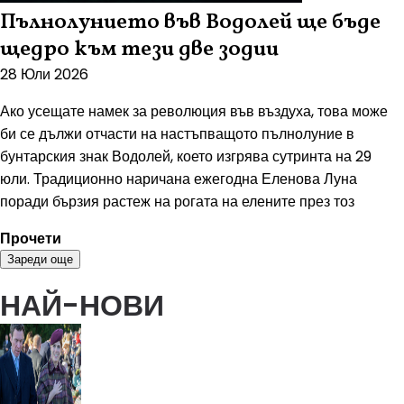
Пълнолунието във Водолей ще бъде
щедро към тези две зодии
28 Юли 2026
Ако усещате намек за революция във въздуха, това може
би се дължи отчасти на настъпващото пълнолуние в
бунтарския знак Водолей, което изгрява сутринта на 29
юли. Традиционно наричана ежегодна Еленова Луна
поради бързия растеж на рогата на елените през тоз
Прочети
Зареди още
НАЙ-НОВИ