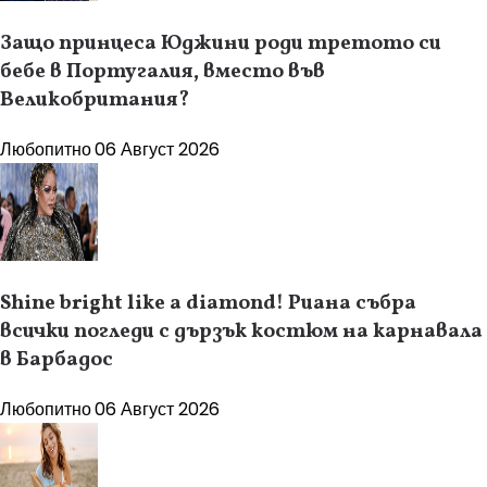
Защо принцеса Юджини роди третото си
бебе в Португалия, вместо във
Великобритания?
Любопитно
06 Август 2026
Shine bright like a diamond! Риана събра
всички погледи с дързък костюм на карнавала
в Барбадос
Любопитно
06 Август 2026