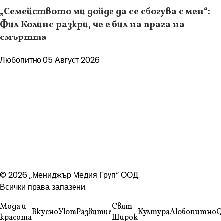
„Семейството ми дойде да се сбогува с мен“:
Фил Колинс разкри, че е бил на прага на
смъртта
Любопитно
05 Август 2026
© 2026 „Мениджър Медия Груп“ ООД.
Всички права запазени.
Мода и
Свят
Вкусно
Уют
Развитие
Култура
Любопитно
Q
красота
Широк