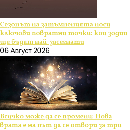
Сезонът на затъмненията носи
ключови повратни точки: кои зодии
ще бъдат най-засегнати
06 Август 2026
Астрология
Всичко може да се промени: Нова
врата е на път да се отвори за три