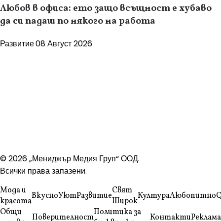
Любов в офиса: ето защо всъщност е хубаво
да си падаш по някого на работа
Развитие
08 Август 2026
© 2026 „Мениджър Медия Груп“ ООД.
Всички права запазени.
Мода и
Свят
Вкусно
Уют
Развитие
Култура
Любопитно
Q
красота
Широк
Общи
Политика за
Поверителност
Контакти
Реклама