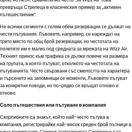
превръща Стрелеца в класическия пример за „активен
пътешественик“.
Не всички сегменти с голям обем резервации се дължат на
чести пътувания. Лъвовете, например, се нареждат на
трето място по общ брой резервации, но честотата на
полетите им е малко под средната за мрежата на Wizz Air.
Техният принос към трафика се дължи повече на размера
на групата, в която пътуват, отколкото на честотата на
пътуванията. Често свързвани със смелостта на характера
и търсенето на запомнящи се моменти, Лъвовете пътуват
за конкретни поводи, но по-рядко се връщат отново и
отново.
Соло пътешествия или пътуване в компания
Скорпионите са знакът, който най-често пътува в
компания, регистрирайки най-висок среден брой пътници в
една резервация. Според астрологията Скорпионът се