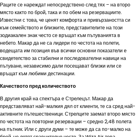
Раците се нареждат непосредствено след тях – на второ
място както по брой, така и по обем на резервациите.
Известни с това, че ценят комфорта и привързаността си
към семейството и близките, представителите на този
зодиакален знак често се връщат към пътуванията в
небето. Макар да не са лидери по честота на полети,
водещата им позиция във всички основни показатели е
свидетелство за стабилни и последователни навици на
пътуване, независимо дали посещават близки или се
връщат към любими дестинации.
Качеството пред количеството
В другия край на спектъра е Стрелецът. Макар да
представляват най-малкия дял от клиенти, те са сред най-
активните пътешественици. Стрелците заемат второ място
по честота на повторни резервации – средно 2,48 полета
на пътник. Или с други думи – те може да са по-малко на
брой, но летят сравнително често. За Wizz Air това