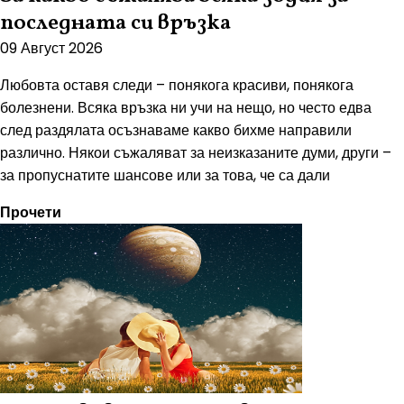
последната си връзка
09 Август 2026
Любовта оставя следи – понякога красиви, понякога
болезнени. Всяка връзка ни учи на нещо, но често едва
след раздялата осъзнаваме какво бихме направили
различно. Някои съжаляват за неизказаните думи, други –
за пропуснатите шансове или за това, че са дали
Прочети