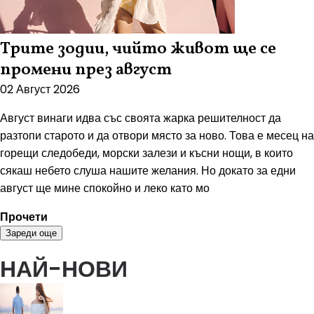
Трите зодии, чийто живот ще се
промени през август
02 Август 2026
Август винаги идва със своята жарка решителност да
разтопи старото и да отвори място за ново. Това е месец на
горещи следобеди, морски залези и късни нощи, в които
сякаш небето слуша нашите желания. Но докато за едни
август ще мине спокойно и леко като мо
Прочети
Зареди още
НАЙ-НОВИ