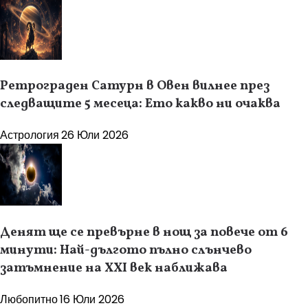
Ретрограден Сатурн в Овен вилнее през
следващите 5 месеца: Ето какво ни очаква
Астрология
26 Юли 2026
Денят ще се превърне в нощ за повече от 6
минути: Най-дългото пълно слънчево
затъмнение на XXI век наближава
Любопитно
16 Юли 2026