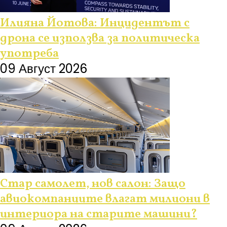
Илияна Йотова: Инцидентът с
дрона се използва за политическа
употреба
09 Август 2026
Стар самолет, нов салон: Защо
авиокомпаниите влагат милиони в
интериора на старите машини?