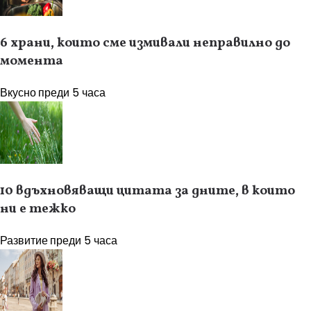
6 храни, които сме измивали неправилно до
момента
Вкусно
преди 5 часа
10 вдъхновяващи цитата за дните, в които
ни е тежко
Развитие
преди 5 часа