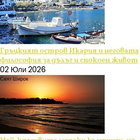
Гръцкият остров Икария и неговата
философия за дълъг и спокоен живот
02 Юли 2026
Свят Широк