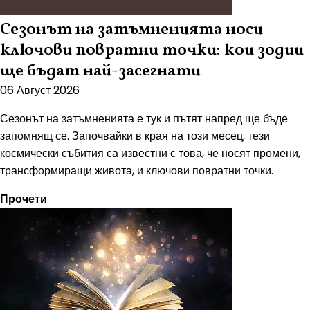
Сезонът на затъмненията носи
ключови повратни точки: кои зодии
ще бъдат най-засегнати
06 Август 2026
Сезонът на затъмненията е тук и пътят напред ще бъде
запомнящ се. Започвайки в края на този месец, тези
космически събития са известни с това, че носят промени,
трансформиращи живота, и ключови повратни точки.
Прочети