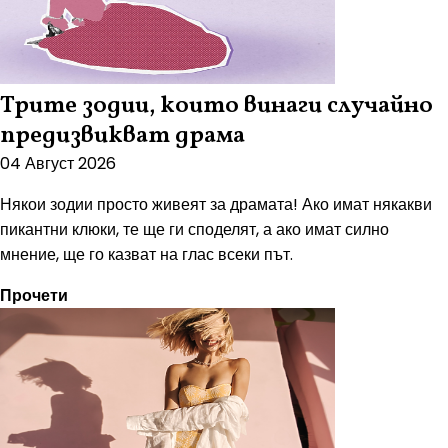
Трите зодии, които винаги случайно
предизвикват драма
04 Август 2026
Някои зодии просто живеят за драмата! Ако имат някакви
пикантни клюки, те ще ги споделят, а ако имат силно
мнение, ще го казват на глас всеки път.
Прочети