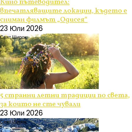
Кино пътеводител:
впечатляващите локации, където е
сниман филмът „Одисея“
23 Юли 2026
Свят Широк
5 странни летни традиции по света,
за които не сте чували
23 Юли 2026
Свят Широк