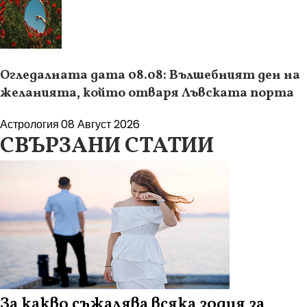
Огледалната дата 08.08: Вълшебният ден на
желанията, който отваря Лъвската порта
Астрология
08 Август 2026
СВЪРЗАНИ СТАТИИ
За какво съжалява всяка зодия за