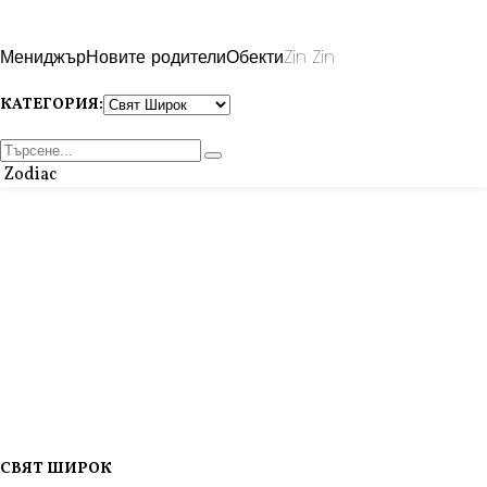
Мениджър
Новите родители
Обекти
Zin Zin
КАТЕГОРИЯ:
Zodiac
СВЯТ ШИРОК