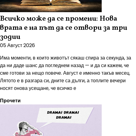
Всичко може да се промени: Нова
врата е на път да се отвори за три
зодии
05 Август 2026
Има моменти, в които животът сякаш спира за секунда, за
да ни даде шанс да погледнем назад — и да си кажем, че
сме готови за нещо повече. Август е именно такъв месец.
Лятото е в разгара си, дните са дълги, а топлите вечери
носят онова усещане, че всичко е
Прочети