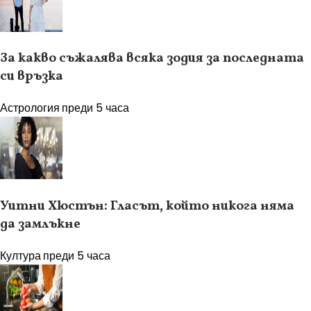
За какво съжалява всяка зодия за последната
си връзка
Астрология
преди 5 часа
Уитни Хюстън: Гласът, който никога няма
да замлъкне
Култура
преди 5 часа