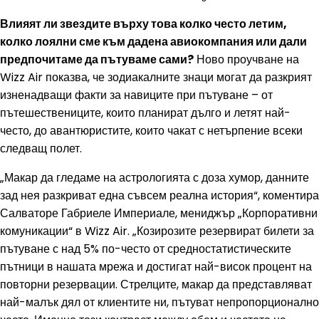
Влияят ли звездите върху това колко често летим,
колко лоялни сме към дадена авиокомпания или дали
предпочитаме да пътуваме сами?
Ново проучване на
Wizz Air показва, че зодиакалните знаци могат да разкрият
изненадващи факти за навиците при пътуване – от
пътешествениците, които планират дълго и летят най-
често, до авантюристите, които чакат с нетърпение всеки
следващ полет.
„Макар да гледаме на астрологията с доза хумор, данните
зад нея разкриват една съвсем реална история“, коментира
Салваторе Габриеле Империале, мениджър „Корпоративни
комуникации“ в Wizz Air. „Козирозите резервират билети за
пътуване с над 5% по-често от средностатистическите
пътници в нашата мрежа и достигат най-висок процент на
повторни резервации. Стрелците, макар да представляват
най-малък дял от клиентите ни, пътуват непропорционално