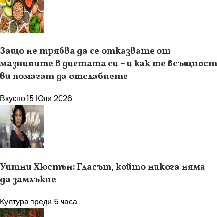
Защо не трябва да се отказвате от
мазнините в диетата си – и как те всъщност
ви помагат да отслабнете
Вкусно
15 Юли 2026
Уитни Хюстън: Гласът, който никога няма
да замлъкне
Култура
преди 5 часа