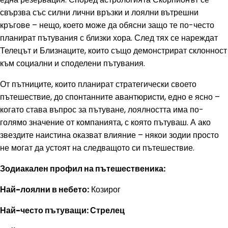
свързва със силни лични връзки и лоялни вътрешни
кръгове – нещо, което може да обясни защо те по-често
планират пътувания с близки хора. След тях се нареждат
Телецът и Близнаците, които също демонстрират склонност
към социални и споделени пътувания.
От пътниците, които планират стратегически своето
пътешествие, до спонтанните авантюристи, едно е ясно –
когато става въпрос за пътуване, лоялността има по-
голямо значение от компанията, с която пътуваш. А ако
звездите наистина оказват влияние – някои зодии просто
не могат да устоят на следващото си пътешествие.
Зодиакален профил на пътешественика:
Най-лоялни в небето:
Козирог
Най-често пътуващи: Стрелец