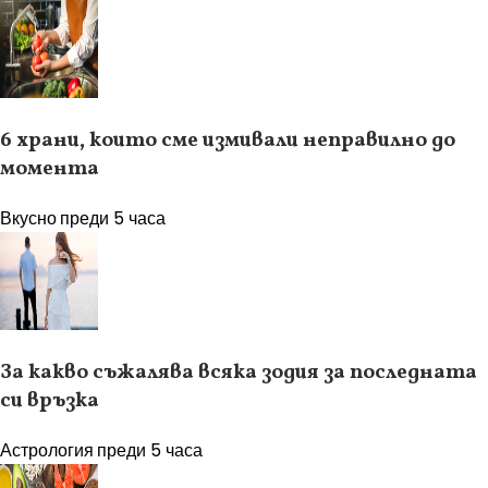
6 храни, които сме измивали неправилно до
момента
Вкусно
преди 5 часа
За какво съжалява всяка зодия за последната
си връзка
Астрология
преди 5 часа