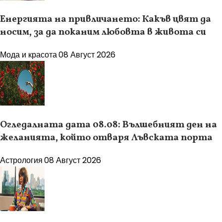
Енергията на привличането: Какъв цвят да
носим, за да поканим любовта в живота си
Мода и красота
08 Август 2026
Огледалната дата 08.08: Вълшебният ден на
желанията, който отваря Лъвската порта
Астрология
08 Август 2026