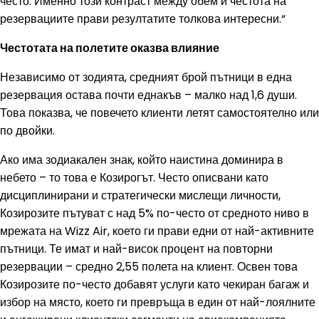
често. Именно този контраст между обем и честота на
резервациите прави резултатите толкова интересни.“
Честотата на полетите оказва влияние
Независимо от зодията, средният брой пътници в една
резервация остава почти еднакъв – малко над 1,6 души.
Това показва, че повечето клиенти летят самостоятелно или
по двойки.
Ако има зодиакален знак, който наистина доминира в
небето – то това е Козирогът. Често описвани като
дисциплинирани и стратегически мислещи личности,
Козирозите пътуват с над 5% по-често от средното ниво в
мрежата на Wizz Air, което ги прави едни от най-активните
пътници. Те имат и най-висок процент на повторни
резервации – средно 2,55 полета на клиент. Освен това
Козирозите по-често добавят услуги като чекиран багаж и
избор на място, което ги превръща в един от най-лоялните