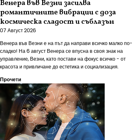
Венера във Везни засилва
романтичните вибрации с доза
космическа сладост и съблазън
07 Август 2026
Венера във Везни е на път да направи всичко малко по-
сладко! На 6 август Венера се впусна в своя знак на
управление, Везни, като постави на фокус всичко - от
красота и привличане до естетика и социализация.
Прочети