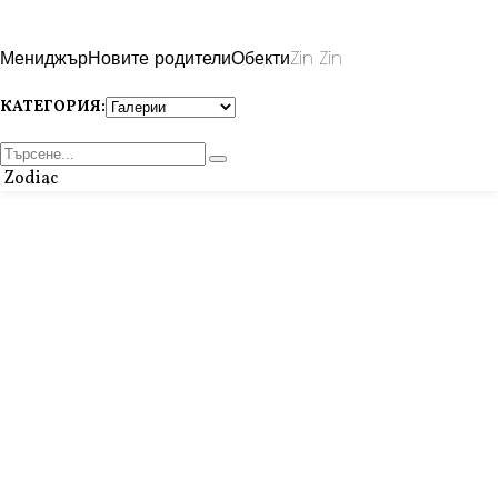
Мениджър
Новите родители
Обекти
Zin Zin
КАТЕГОРИЯ:
Zodiac