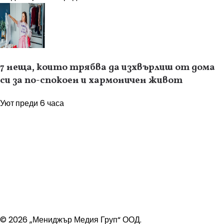
7 неща, които трябва да изхвърлиш от дома
си за по-спокоен и хармоничен живот
Уют
преди 6 часа
© 2026 „Мениджър Медия Груп“ ООД.