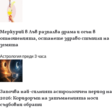
Меркурий в Лъв разпалва драма и огън в
отношенията, останете здраво стъпили на
земята
Астрология
преди 3 часа
Започва най-силният астрологичен период на
2026: Коридорът на затъмненията носи
съдбовни обрати