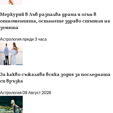
Меркурий в Лъв разпалва драма и огън в
отношенията, останете здраво стъпили на
земята
Астрология
преди 3 часа
За какво съжалява всяка зодия за последната
си връзка
Астрология
09 Август 2026