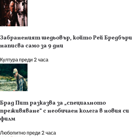
Забраненият шедьовър, който Рей Бредбъри
написва само за 9 дни
Култура
преди 2 часа
Брад Пит разказва за „специалното
преживяване“ с необичаен колега в новия си
филм
Любопитно
преди 2 часа