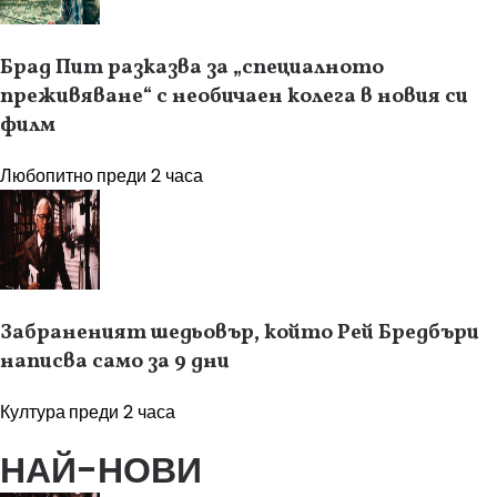
Брад Пит разказва за „специалното
преживяване“ с необичаен колега в новия си
филм
Любопитно
преди 2 часа
Забраненият шедьовър, който Рей Бредбъри
написва само за 9 дни
Култура
преди 2 часа
НАЙ-НОВИ