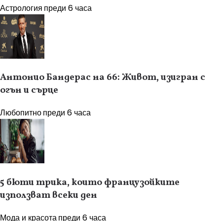
Астрология
преди 6 часа
Антонио Бандерас на 66: Живот, изигран с
огън и сърце
Любопитно
преди 6 часа
5 бюти трика, които французойките
използват всеки ден
Мода и красота
преди 6 часа