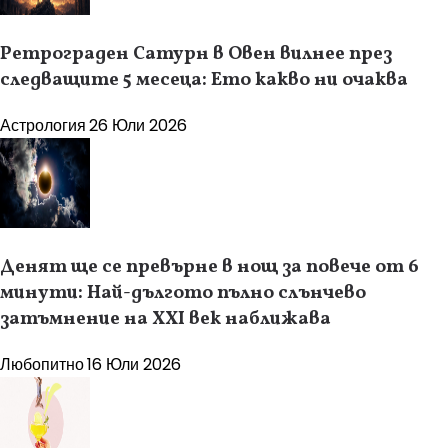
Ретрограден Сатурн в Овен вилнее през
следващите 5 месеца: Ето какво ни очаква
Астрология
26 Юли 2026
Денят ще се превърне в нощ за повече от 6
минути: Най-дългото пълно слънчево
затъмнение на XXI век наближава
Любопитно
16 Юли 2026