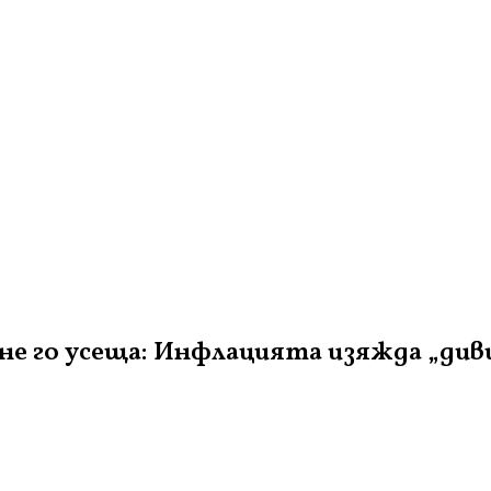
е го усеща: Инфлацията изяжда „див