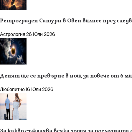
Ретрограден Сатурн в Овен вилнее през следв
Астрология
26 Юли 2026
Денят ще се превърне в нощ за повече от 6 м
Любопитно
16 Юли 2026
За какво съжалява всяка зодия за последната 