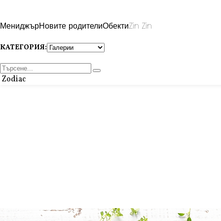
Мениджър
Новите родители
Обекти
Zin Zin
КАТЕГОРИЯ:
Zodiac