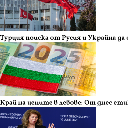
Турция поиска от Русия и Украйна д
Край на цените в левове: От днес ети