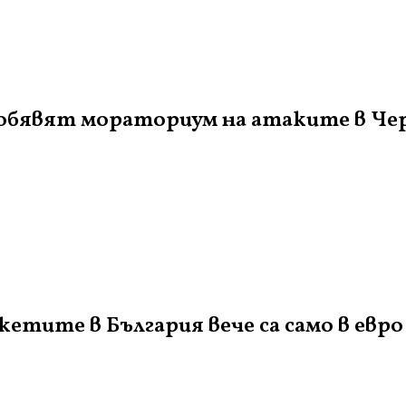
а обявят мораториум на атаките в Че
кетите в България вече са само в евро