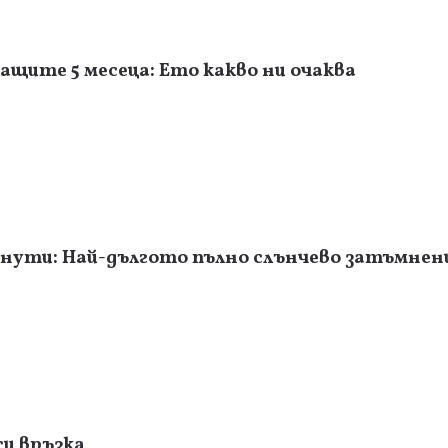
ащите 5 месеца: Ето какво ни очаква
инути: Най-дългото пълно слънчево затъмнени
си връзка