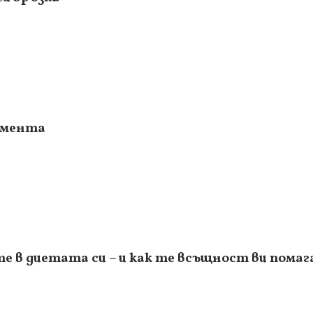
момента
е в диетата си – и как те всъщност ви пома