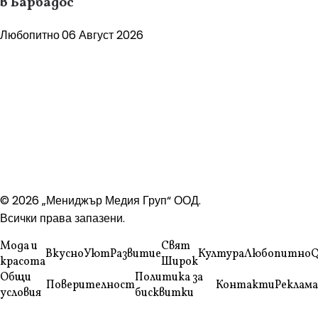
в Барбадос
Любопитно
06 Август 2026
© 2026 „Мениджър Медия Груп“ ООД.
Всички права запазени.
Мода и
Свят
Вкусно
Уют
Развитие
Култура
Любопитно
Q
красота
Широк
Общи
Политика за
Поверителност
Контакти
Реклама
условия
бисквитки