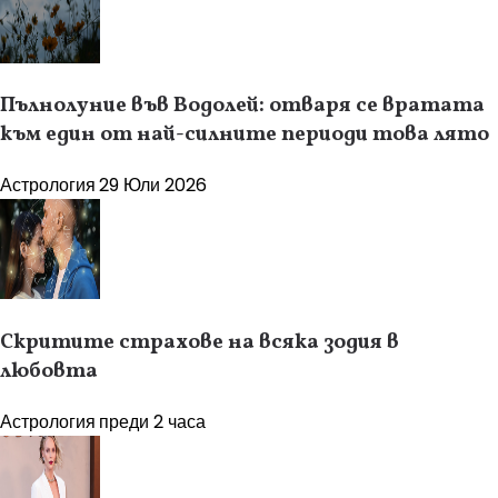
Пълнолуние във Водолей: отваря се вратата
към един от най-силните периоди това лято
Астрология
29 Юли 2026
Скритите страхове на всяка зодия в
любовта
Астрология
преди 2 часа