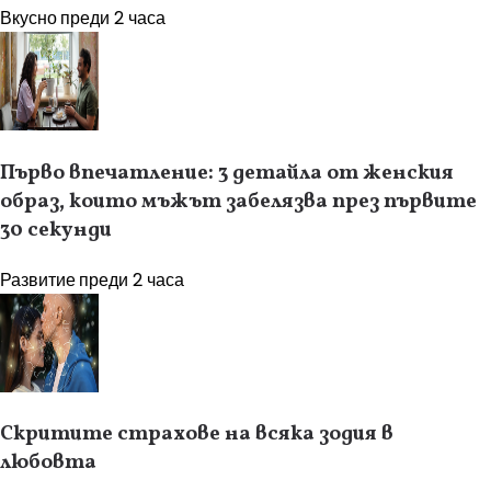
Вкусно
преди 2 часа
Първо впечатление: 3 детайла от женския
образ, които мъжът забелязва през първите
30 секунди
Развитие
преди 2 часа
Скритите страхове на всяка зодия в
любовта