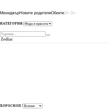
Мениджър
Новите родители
Обекти
Zin Zin
КАТЕГОРИЯ:
Zodiac
ХОРОСКОП /