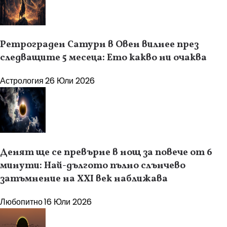
Ретрограден Сатурн в Овен вилнее през
следващите 5 месеца: Ето какво ни очаква
Астрология
26 Юли 2026
Денят ще се превърне в нощ за повече от 6
минути: Най-дългото пълно слънчево
затъмнение на XXI век наближава
Любопитно
16 Юли 2026