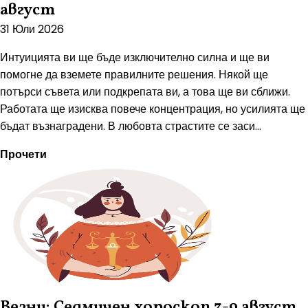
август
31 Юли 2026
Интуицията ви ще бъде изключително силна и ще ви
помогне да вземете правилните решения. Някой ще
потърси съвета или подкрепата ви, а това ще ви сближи.
Работата ще изисква повече концентрация, но усилията ще
бъдат възнаградени. В любовта страстите се заси...
Прочети
Везни: Седмичен хороскоп 3-9 август