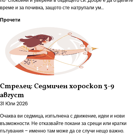
по-спокойни и уверени в бъдещето си. Добре е да отделите
време и за почивка, защото сте натрупали ум...
Прочети
Стрелец: Седмичен хороскоп 3-9
август
31 Юли 2026
Очаква ви седмица, изпълнена с движение, идеи и нови
възможности. Не отказвайте покани за срещи или кратки
пътувания – именно там може да се случи нещо важно.