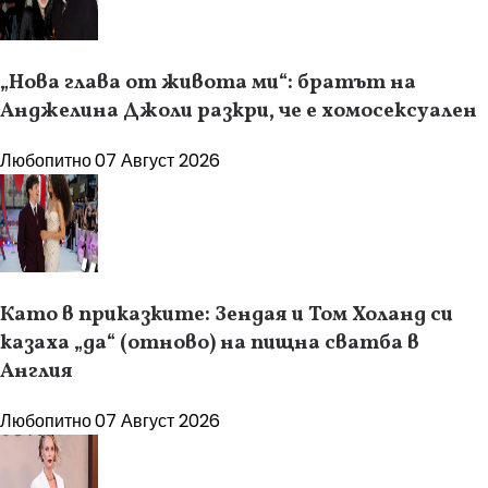
„Нова глава от живота ми“: братът на
Анджелина Джоли разкри, че е хомосексуален
Любопитно
07 Август 2026
Като в приказките: Зендая и Том Холанд си
казаха „да“ (отново) на пищна сватба в
Англия
Любопитно
07 Август 2026