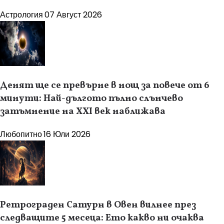
Астрология
07 Август 2026
Денят ще се превърне в нощ за повече от 6
минути: Най-дългото пълно слънчево
затъмнение на XXI век наближава
Любопитно
16 Юли 2026
Ретрограден Сатурн в Овен вилнее през
следващите 5 месеца: Ето какво ни очаква