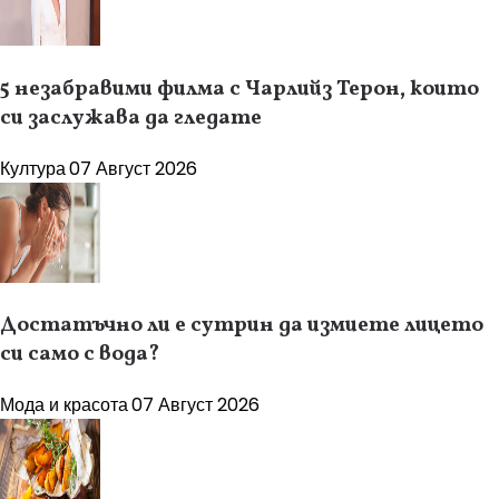
5 незабравими филма с Чарлийз Терон, които
си заслужава да гледате
Култура
07 Август 2026
Достатъчно ли е сутрин да измиете лицето
си само с вода?
Мода и красота
07 Август 2026