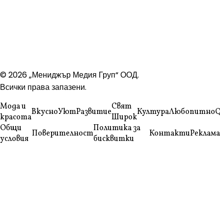
© 2026 „Мениджър Медия Груп“ ООД.
Всички права запазени.
Мода и
Свят
Вкусно
Уют
Развитие
Култура
Любопитно
Q
красота
Широк
Общи
Политика за
Поверителност
Контакти
Реклама
условия
бисквитки