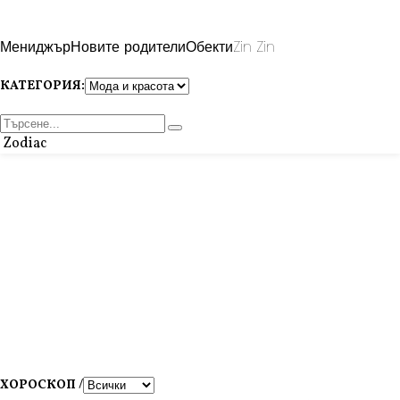
Мениджър
Новите родители
Обекти
Zin Zin
КАТЕГОРИЯ:
Zodiac
ХОРОСКОП /