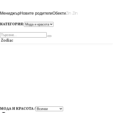
Мениджър
Новите родители
Обекти
Zin Zin
КАТЕГОРИЯ:
Zodiac
МОДА И КРАСОТА /