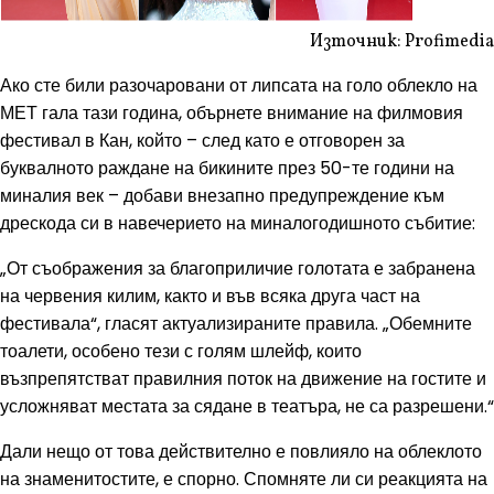
Източник: Profimedia
Ако сте били разочаровани от липсата на голо облекло на
МЕТ гала тази година, обърнете внимание на филмовия
фестивал в Кан, който – след като е отговорен за
буквалното раждане на бикините през 50-те години на
миналия век – добави внезапно предупреждение към
дрескода си в навечерието на миналогодишното събитие:
„От съображения за благоприличие голотата е забранена
на червения килим, както и във всяка друга част на
фестивала“, гласят актуализираните правила. „Обемните
тоалети, особено тези с голям шлейф, които
възпрепятстват правилния поток на движение на гостите и
усложняват местата за сядане в театъра, не са разрешени.“
Дали нещо от това действително е повлияло на облеклото
на знаменитостите, е спорно. Спомняте ли си реакцията на