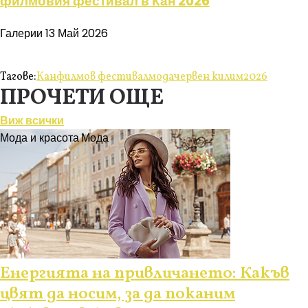
филмовия фестивал в Кан 2026
Галерии
13 Май 2026
Тагове:
Кан
филмов фестивал
мода
червен килим
2026
ПРОЧЕТИ ОЩЕ
Виж всички
Мода и красота
Мода
Енергията на привличането: Какъв
цвят да носим, за да поканим