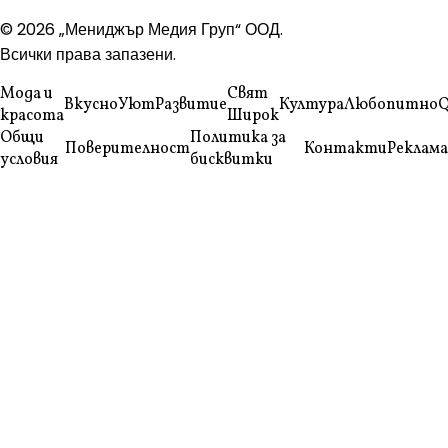
© 2026 „Мениджър Медия Груп“ ООД.
Всички права запазени.
Мода и
Свят
Вкусно
Уют
Развитие
Култура
Любопитно
Q
красота
Широк
Общи
Политика за
Поверителност
Контакти
Реклама
условия
бисквитки