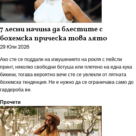
7 лесни начина да блестите с
бохемска прическа това лято
29 Юли 2026
Ако сте се поддали на изкушението на рокля с пейсли
принт, няколко свободни ботуша или плетено на една кука
бикини, тогава вероятно вече сте се увлекли от лятната
бохемска тенденция. Не е нужно да се ограничава само до
гардероба ви.
Прочети