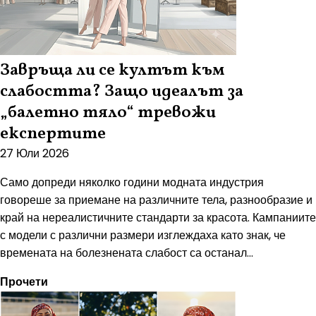
Завръща ли се култът към
слабостта? Защо идеалът за
„балетно тяло“ тревожи
експертите
27 Юли 2026
Само допреди няколко години модната индустрия
говореше за приемане на различните тела, разнообразие и
край на нереалистичните стандарти за красота. Кампаниите
с модели с различни размери изглеждаха като знак, че
времената на болезнената слабост са останал...
Прочети