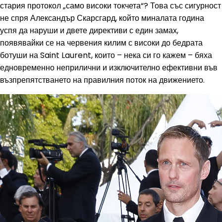
стария протокол „само високи токчета“? Това със сигурност
не спря Александър Скарсгард, който миналата година
успя да наруши и двете директиви с един замах,
появявайки се на червения килим с високи до бедрата
ботуши на Saint Laurent, които – нека си го кажем – бяха
едновременно неприлични и изключително ефективни във
възпрепятстването на правилния поток на движението.