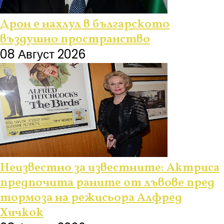
Дрон е нахлул в българското
въздушно пространство
08 Август 2026
Неизвестно за известните: Актриса
предпочита раните от лъвове пред
тормоза на режисьора Алфред
Хичкок