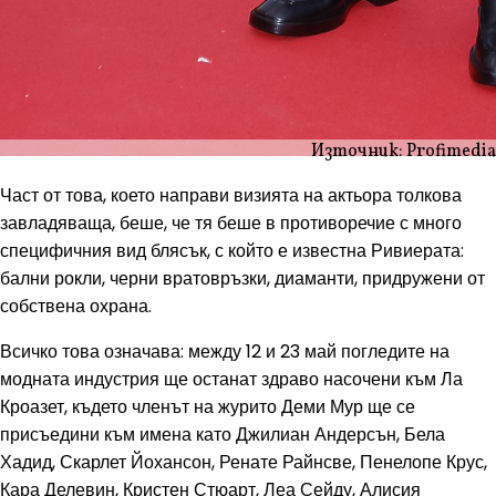
Източник: Profimedia
Част от това, което направи визията на актьора толкова
завладяваща, беше, че тя беше в противоречие с много
специфичния вид блясък, с който е известна Ривиерата:
бални рокли, черни вратовръзки, диаманти, придружени от
собствена охрана.
Всичко това означава: между 12 и 23 май погледите на
модната индустрия ще останат здраво насочени към Ла
Кроазет, където членът на журито Деми Мур ще се
присъедини към имена като Джилиан Андерсън, Бела
Хадид, Скарлет Йохансон, Ренате Райнсве, Пенелопе Крус,
Кара Делевин, Кристен Стюарт, Леа Сейду, Алисия