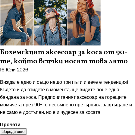
Бохемският аксесоар за коса от 90-
те, който всички носят това лято
16 Юли 2026
Виждате едно и също нещо три пъти и вече е тенденция!
Където и да отидете в момента, ще видите поне една
бандана за коса. Предпочитаният аксесоар на горещите
момичета през 90-те несъмнено претърпява завръщане и
не само е достъпен, но е и чудесен за косата
Прочети
Зареди още