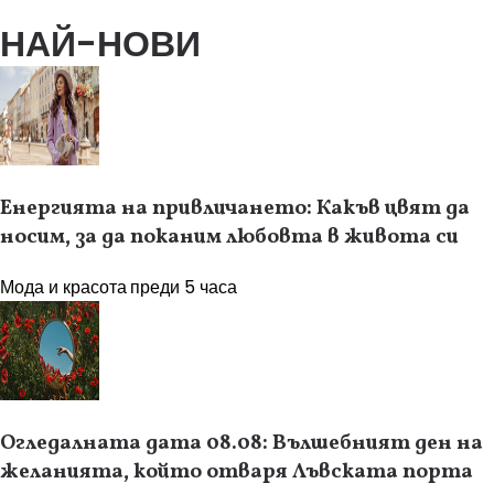
НАЙ-НОВИ
Енергията на привличането: Какъв цвят да
носим, за да поканим любовта в живота си
Мода и красота
преди 5 часа
Огледалната дата 08.08: Вълшебният ден на
желанията, който отваря Лъвската порта