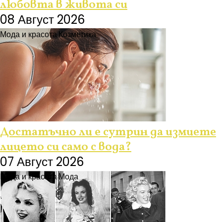
любовта в живота си
08 Август 2026
Мода и красота
Козметика
Достатъчно ли е сутрин да измиете
лицето си само с вода?
07 Август 2026
Мода и красота
Мода