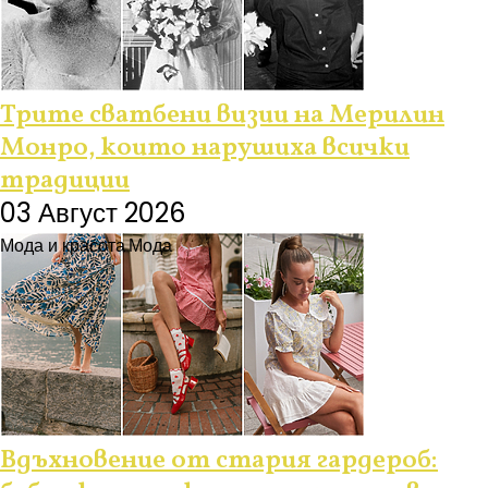
Трите сватбени визии на Мерилин
Монро, които нарушиха всички
традиции
03 Август 2026
Мода и красота
Мода
Вдъхновение от стария гардероб: