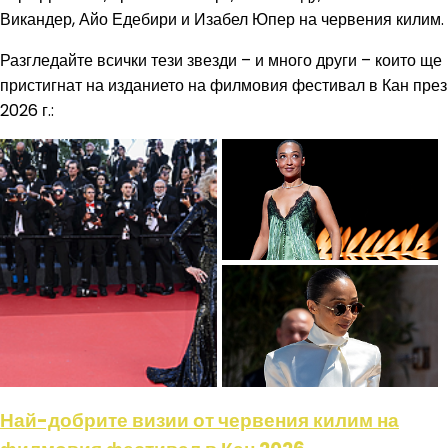
Викандер, Айо Едебири и Изабел Юпер на червения килим.
Разгледайте всички тези звезди – и много други – които ще
пристигнат на изданието на филмовия фестивал в Кан през
2026 г.:
Най-добрите визии от червения килим на