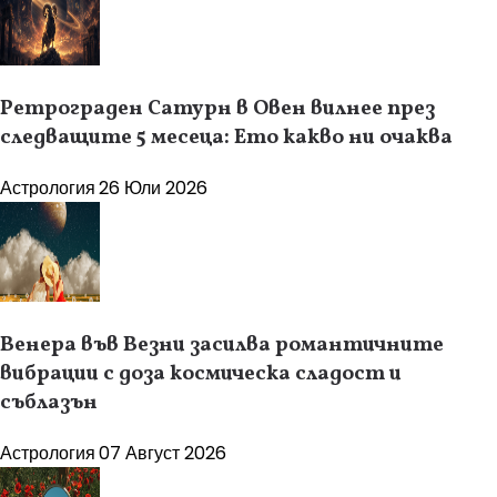
Ретрограден Сатурн в Овен вилнее през
следващите 5 месеца: Ето какво ни очаква
Астрология
26 Юли 2026
Венера във Везни засилва романтичните
вибрации с доза космическа сладост и
съблазън
Астрология
07 Август 2026