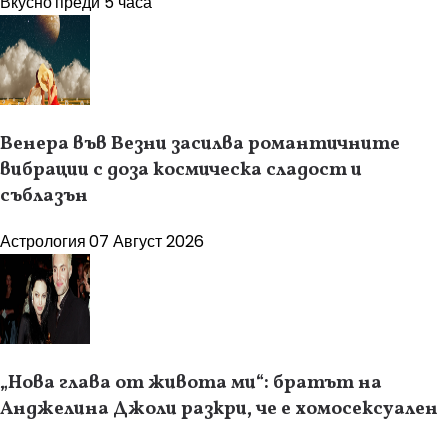
Вкусно
преди 5 часа
Венера във Везни засилва романтичните
вибрации с доза космическа сладост и
съблазън
Астрология
07 Август 2026
„Нова глава от живота ми“: братът на
Анджелина Джоли разкри, че е хомосексуален