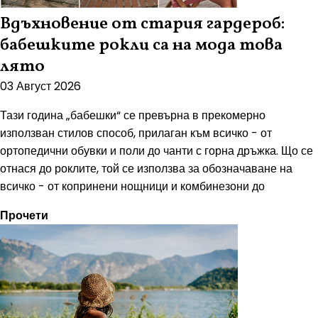
Вдъхновение от стария гардероб:
бабешките рокли са на мода това
лято
03 Август 2026
Тази година „бабешки“ се превърна в прекомерно
използван стилов способ, прилаган към всичко - от
ортопедични обувки и поли до чанти с горна дръжка. Що се
отнася до роклите, той се използва за обозначаване на
всичко - от копринени нощници и комбинезони до
Прочети