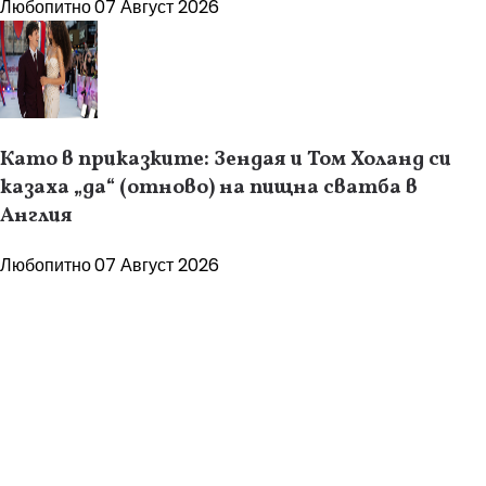
Любопитно
07 Август 2026
Като в приказките: Зендая и Том Холанд си
казаха „да“ (отново) на пищна сватба в
Англия
Любопитно
07 Август 2026