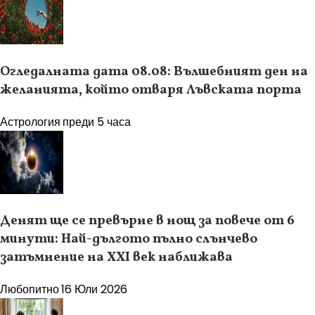
Огледалната дата 08.08: Вълшебният ден на
желанията, който отваря Лъвската порта
Астрология
преди 5 часа
Денят ще се превърне в нощ за повече от 6
минути: Най-дългото пълно слънчево
затъмнение на XXI век наближава
Любопитно
16 Юли 2026