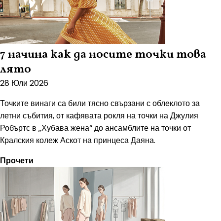
7 начина как да носите точки това
лято
28 Юли 2026
Точките винаги са били тясно свързани с облеклото за
летни събития, от кафявата рокля на точки на Джулия
Робъртс в „Хубава жена“ до ансамблите на точки от
Кралския колеж Аскот на принцеса Даяна.
Прочети