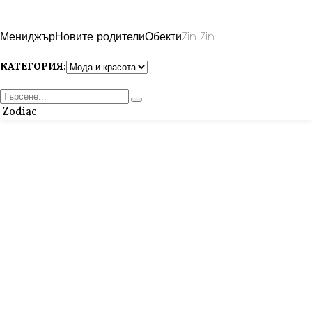
Мениджър
Новите родители
Обекти
Zin Zin
КАТЕГОРИЯ:
Zodiac