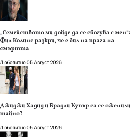
„Семейството ми дойде да се сбогува с мен“:
Фил Колинс разкри, че е бил на прага на
смъртта
Любопитно
05 Август 2026
Джиджи Хадид и Брадли Купър са се оженили
тайно?
Любопитно
05 Август 2026