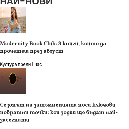
НАЙ-НОВИ
Modernity Book Club: 8 книги, които да
прочетеш през август
Култура
преди 1 час
Сезонът на затъмненията носи ключови
повратни точки: кои зодии ще бъдат най-
засегнати