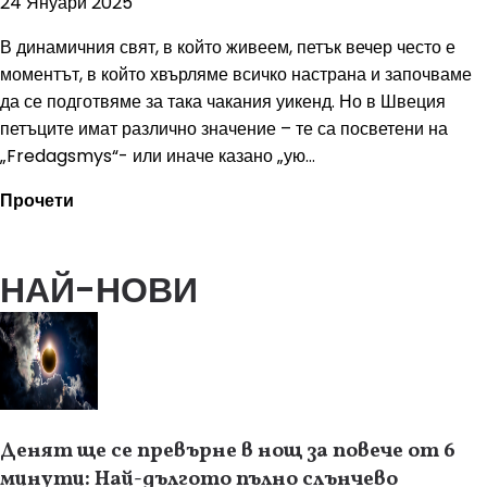
24 Януари 2025
В динамичния свят, в който живеем, петък вечер често е
моментът, в който хвърляме всичко настрана и започваме
да се подготвяме за така чакания уикенд. Но в Швеция
петъците имат различно значение – те са посветени на
„Fredagsmys“- или иначе казано „ую...
Прочети
НАЙ-НОВИ
Денят ще се превърне в нощ за повече от 6
минути: Най-дългото пълно слънчево