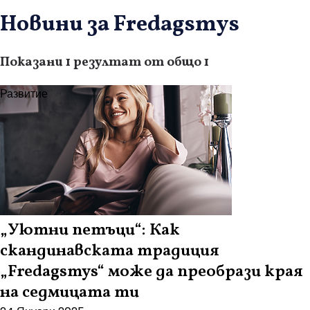
Новини за Fredagsmys
Показани 1 резултат от общо 1
Развитие
„Уютни петъци“: Как
скандинавската традиция
„Fredagsmys“ може да преобрази края
на седмицата ти