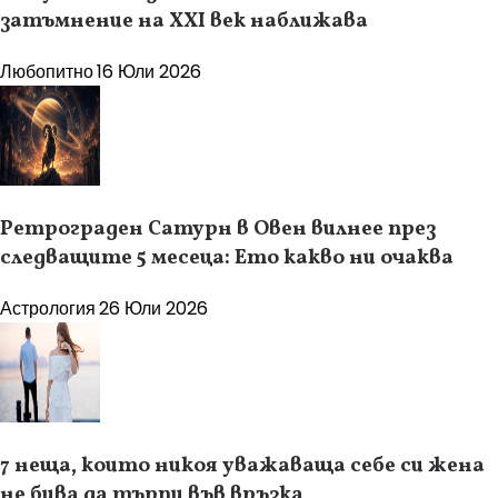
затъмнение на XXI век наближава
Любопитно
16 Юли 2026
Ретрограден Сатурн в Овен вилнее през
следващите 5 месеца: Ето какво ни очаква
Астрология
26 Юли 2026
7 неща, които никоя уважаваща себе си жена
не бива да търпи във връзка