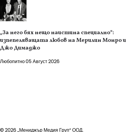
„За него бях нещо наистина специално“:
изпепеляващата любов на Мерилин Монро и
Джо Димаджо
Любопитно
05 Август 2026
© 2026 „Мениджър Медия Груп“ ООД.