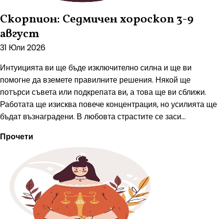
Скорпион: Седмичен хороскоп 3-9
август
31 Юли 2026
Интуицията ви ще бъде изключително силна и ще ви
помогне да вземете правилните решения. Някой ще
потърси съвета или подкрепата ви, а това ще ви сближи.
Работата ще изисква повече концентрация, но усилията ще
бъдат възнаградени. В любовта страстите се заси...
Прочети