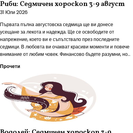
Риби: Седмичен хороскоп 3-9 август
31 Юли 2026
Първата пълна августовска седмица ще ви донесе
усещане за лекота и надежда. Ще се освободите от
напрежение, което ви е съпътствало през последните
седмици. В любовта ви очакват красиви моменти и повече
внимание от любим човек. Финансово бъдете разумни, но...
Прочети
Водолей: Седмичен хороскоп 3-9