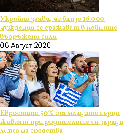
Украйна заяви, че близо 16 000
чужденци се сражават в нейните
въоръжени сили
06 Август 2026
Евростат: 50% от младите гърци
живеят при родителите си заради
липса на средства