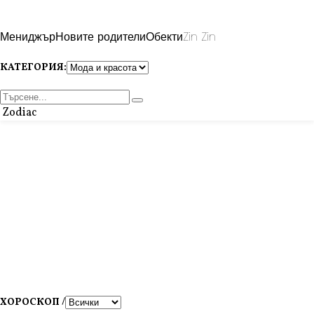
Мениджър
Новите родители
Обекти
Zin Zin
КАТЕГОРИЯ:
Zodiac
ХОРОСКОП /