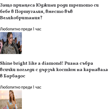
Защо принцеса Юджини роди третото си
бебе в Португалия, вместо във
Великобритания?
Любопитно
преди 1 час
Shine bright like a diamond! Риана събра
всички погледи с дързък костюм на карнавала
в Барбадос
Любопитно
преди 1 час