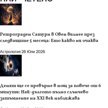
Ретрограден Сатурн в Овен вилнее през
следващите 5 месеца: Ето какво ни очаква
Астрология
26 Юли 2026
Денят ще се превърне в нощ за повече от 6
минути: Най-дългото пълно слънчево
затъмнение на XXI век наближава