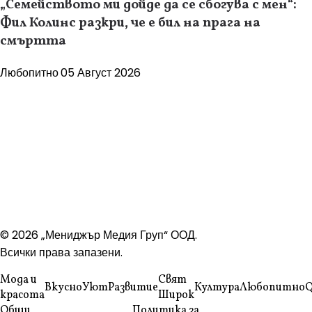
„Семейството ми дойде да се сбогува с мен“:
Фил Колинс разкри, че е бил на прага на
смъртта
Любопитно
05 Август 2026
© 2026 „Мениджър Медия Груп“ ООД.
Всички права запазени.
Мода и
Свят
Вкусно
Уют
Развитие
Култура
Любопитно
Q
красота
Широк
Общи
Политика за