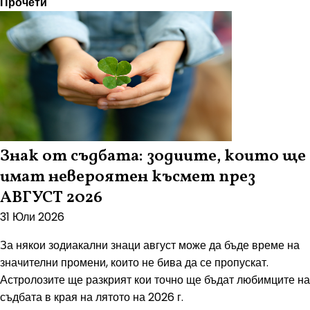
Прочети
Знак от съдбата: зодиите, които ще
имат невероятен късмет през
АВГУСТ 2026
31 Юли 2026
За някои зодиакални знаци август може да бъде време на
значителни промени, които не бива да се пропускат.
Астролозите ще разкрият кои точно ще бъдат любимците на
съдбата в края на лятото на 2026 г.