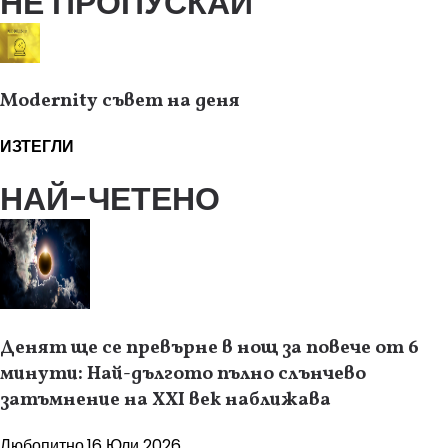
НЕ ПРОПУСКАЙ
Modernity съвет на деня
ИЗТЕГЛИ
НАЙ-ЧЕТЕНО
Денят ще се превърне в нощ за повече от 6
минути: Най-дългото пълно слънчево
затъмнение на XXI век наближава
Любопитно
16 Юли 2026