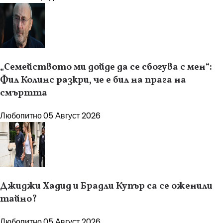
„Семейството ми дойде да се сбогува с мен“:
Фил Колинс разкри, че е бил на прага на
смъртта
Любопитно
05 Август 2026
Джиджи Хадид и Брадли Купър са се оженили
тайно?
Любопитно
05 Август 2026