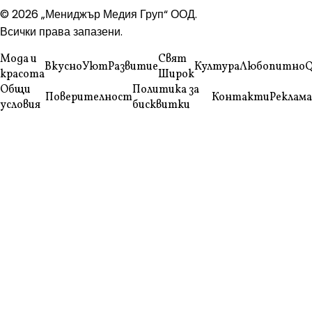
© 2026 „Мениджър Медия Груп“ ООД.
Всички права запазени.
Мода и
Свят
Вкусно
Уют
Развитие
Култура
Любопитно
Q
красота
Широк
Общи
Политика за
Поверителност
Контакти
Реклама
условия
бисквитки