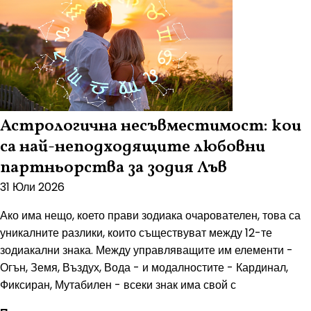
Астрологична несъвместимост: кои
са най-неподходящите любовни
партньорства за зодия Лъв
31 Юли 2026
Ако има нещо, което прави зодиака очарователен, това са
уникалните разлики, които съществуват между 12-те
зодиакални знака. Между управляващите им елементи -
Огън, Земя, Въздух, Вода - и модалностите - Кардинал,
Фиксиран, Мутабилен - всеки знак има свой с