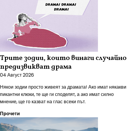
Трите зодии, които винаги случайно
предизвикват драма
04 Август 2026
Някои зодии просто живеят за драмата! Ако имат някакви
пикантни клюки, те ще ги споделят, а ако имат силно
мнение, ще го казват на глас всеки път.
Прочети