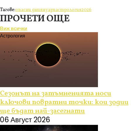
Тагове:
опасни дни
януари
астрология
2026
ПРОЧЕТИ ОЩЕ
Виж всички
Астрология
Сезонът на затъмненията носи
ключови повратни точки: кои зодии
ще бъдат най-засегнати
06 Август 2026
Астрология