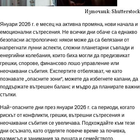
Източник: Shutterstock
Януари 2026 г. е месец на активна промяна, нови начала и
емоционални сътресения. Не всички дни обаче са еднакво
безопасни астрологично: някои може да са белязани от
напрегнати лунни аспекти, сложни планетарни съвпади и
енергийни колебания, които биха могли да предизвикат
грешки, спорове, финансово лошо управление или
неочаквани събития. Експертите отбелязват, че като
познавате „опасните зони“, можете да избегнете капани, да
поддържате вътрешен баланс и мъдро да планирате важни
стъпки.
Най-опасните дни през януари 2026 г. са периоди, когато
рискът от конфликти, грешки, вътрешни сътресения и
неочаквани събития се увеличава. Подхождайте към тези
дни осъзнато, като отделяте повече време за почивка,
размисъл и занимания за душата и семейството.