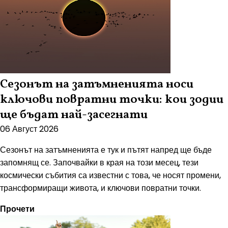
Сезонът на затъмненията носи
ключови повратни точки: кои зодии
ще бъдат най-засегнати
06 Август 2026
Сезонът на затъмненията е тук и пътят напред ще бъде
запомнящ се. Започвайки в края на този месец, тези
космически събития са известни с това, че носят промени,
трансформиращи живота, и ключови повратни точки.
Прочети