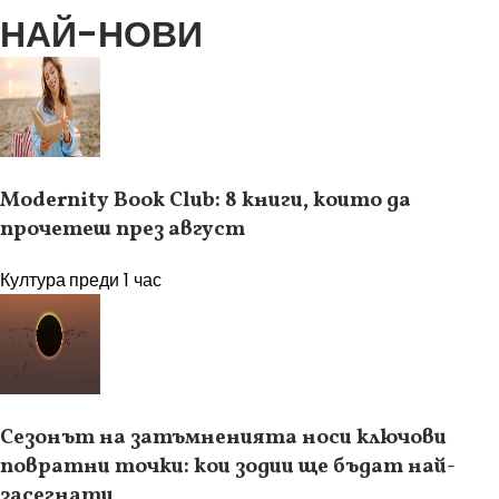
НАЙ-НОВИ
Modernity Book Club: 8 книги, които да
прочетеш през август
Култура
преди 1 час
Сезонът на затъмненията носи ключови
повратни точки: кои зодии ще бъдат най-
засегнати