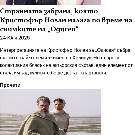
Странната забрана, която
Кристофър Нолан налага по време на
снимките на „Одисея“
24 Юли 2026
Интерпретацията на Кристофър Нолан за „Одисея“ събра
някои от най-големите имена в Холивуд. Но въпреки
колективния блясък на актьорския състав, един елемент от
стила им зад кулисите беше доста... спартански.
Прочети