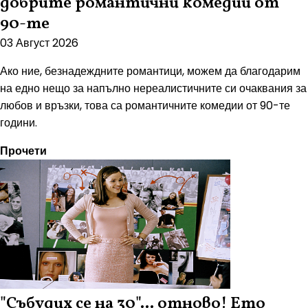
добрите романтични комедии от
90-те
03 Август 2026
Ако ние, безнадеждните романтици, можем да благодарим
на едно нещо за напълно нереалистичните си очаквания за
любов и връзки, това са романтичните комедии от 90-те
години.
Прочети
"Събудих се на 30"... отново! Ето