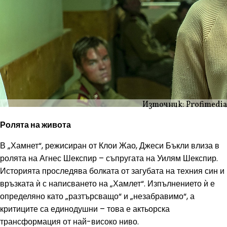
Източник: Profimedia
Ролята на живота
В „Хамнет“, режисиран от Клои Жао, Джеси Бъкли влиза в
ролята на Агнес Шекспир – съпругата на Уилям Шекспир.
Историята проследява болката от загубата на техния син и
връзката ѝ с написването на „Хамлет“. Изпълнението ѝ е
определяно като „разтърсващо“ и „незабравимо“, а
критиците са единодушни – това е актьорска
трансформация от най-високо ниво.