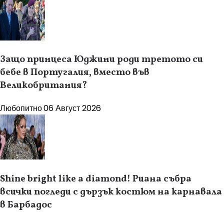
Защо принцеса Юджини роди третото си
бебе в Португалия, вместо във
Великобритания?
Любопитно
06 Август 2026
Shine bright like a diamond! Риана събра
всички погледи с дързък костюм на карнавала
в Барбадос