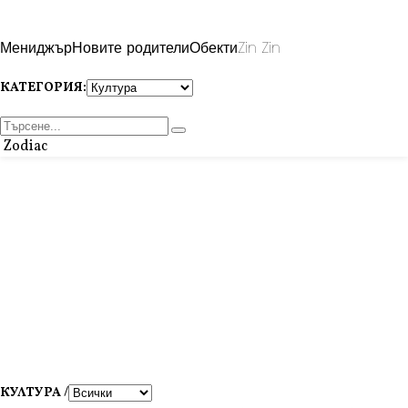
Мениджър
Новите родители
Обекти
Zin Zin
КАТЕГОРИЯ:
Zodiac
КУЛТУРА /