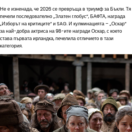
Не е изненада, че 2026 се превръща в триумф за Бъкли. Тя
печели последователно „Златен глобус“, БАФТА, награда
„Изборът на критиците“ и SAG. И кулминацията – „Оскар“
за най-добра актриса на 98-ите награди Оскар, с което
става първата ирландка, печелила отличието в тази
категория.