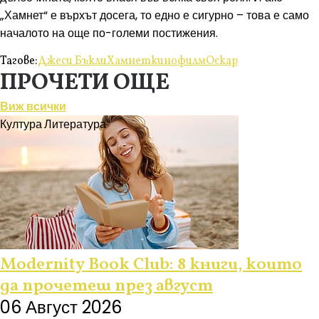
„Хамнет“ е върхът досега, то едно е сигурно – това е само
началото на още по-големи постижения.
Тагове:
Джеси Бъкли
Хамнет
кино
филм
Оскар
ПРОЧЕТИ ОЩЕ
Виж всички
Култура
Литература
Modernity Book Club: 8 книги, които
да прочетеш през август
06 Август 2026