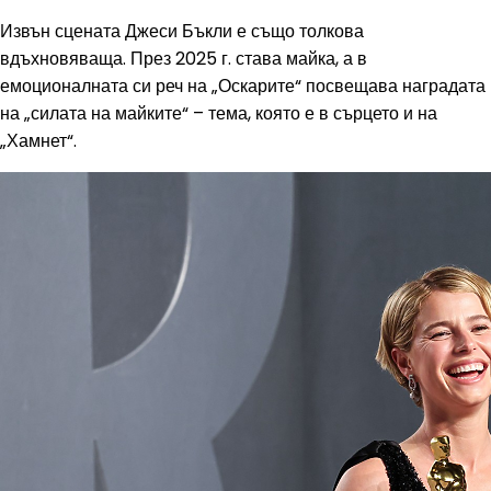
Извън сцената Джеси Бъкли е също толкова
вдъхновяваща. През 2025 г. става майка, а в
емоционалната си реч на „Оскарите“ посвещава наградата
на „силата на майките“ – тема, която е в сърцето и на
„Хамнет“.