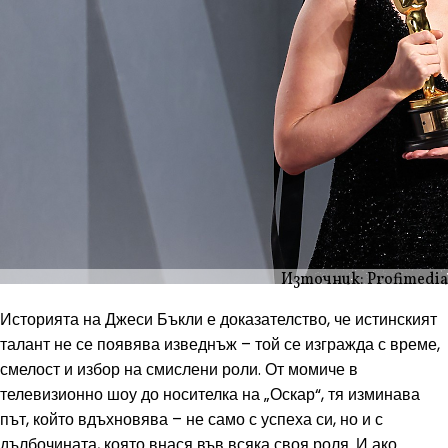
Източник: Profimedia
Историята на Джеси Бъкли е доказателство, че истинският
талант не се появява изведнъж – той се изгражда с време,
смелост и избор на смислени роли. От момиче в
телевизионно шоу до носителка на „Оскар“, тя изминава
път, който вдъхновява – не само с успеха си, но и с
дълбочината, която внася във всяка своя роля. И ако