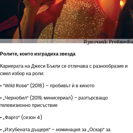
Източник: Profimedia
Ролите, които изградиха звезда
Кариерата на Джеси Бъкли се отличава с разнообразие и
смел избор на роли:
• “Wild Rose” (2018) – пробивът ѝ в киното
• „Чернобил“ (2019, минисериал) – разтърсващо
телевизионно присъствие
• „Фарго“ (сезон 4)
• „Изгубената дъщеря“ – номинация за „Оскар“ за