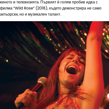
киното и телевизията. Първият ѝ голям пробив идва с
филма “Wild Rose” (2018), където демонстрира не само
актьорски, но и музикален талант.