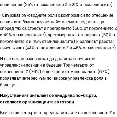
повишения (25% от поколението Z и 21% от милениалите).
· Свързват ръководните роли с компромиси по отношение
на личното благополучие: най-големите недостатъци
според тях са стресът и прегарянето (50% от поколението Z
и 49% от милениалите), прекомерната отговорност (50% от
поколението Z и 48% от милениалите) и балансът работа–
личен живот (41% от поколението Z и 46% от милениалите).
И все пак, мнозина искат да достигнат по-високи
управленски позиции в бъдеще: Три четвърти от
поколението Z (76%) и две трети от милениалите (67%)
проявяват интерес към по-висока управленска роля в
бъдеще.
Изкуственият интелект се внедрява по-бързо,
отколкото организациите са готови
Близо три четвърти от представителите на поколението Z и