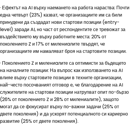
· Ефектът на AI върху наемането на работа нараства: Почти
една четвърт (23%) казват, че организациите им са били
принудени да създадат нови стартови позиции (entry-
level) заради AI, но част от респондентите се тревожат за
въздействието му върху работните места: 20% от
поколението Z и 17% от милениaлите твърдят, че
организациите им намаляват броя на стартовите позиции.
· Поколението Z и милениaлите са оптимисти за бъдещето
на началните позиции: На въпрос как използването на AI
влияе върху стартовите позиции в техните организации,
най-често посочваният отговор е, че благодарение на AI
служителите на стартови позиции натрупват опит по-бързо
(26% от поколението Z и 28% от милениалите), защото
могат да се фокусират върху по-важни задачи (25% от
двете поколения) и да ускорят потенциалното си кариерно
развитие (25% от двете поколения).