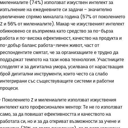
милениалите (74%) използват изкуствен интелект за
изпълнение на ежедневните си задачи – значително
увеличение спрямо миналата година (57% от поколението
Z и 56% от милениалите). Макар че изкуственият интелект
обикновено се възприема като средство за по-бърза
работа и по-висока ефективност, качество на продукта и
по-добър баланс работа–личен живот, част от
респондентите смятат, че за организациите е трудно да
поддържат темпото на тази нова технология. Участниците
споделят и за дигитална умора, усилвана от нарастващия
брой дигитални инструменти, които често са слабо
интегрирани със съществуващите системи и работни
процеси.
· Поколението Z и милениалите използват изкуствения
интелект като професионален ментор: Те не го използват
само, за да повишат ефективността и качеството на
работата си, но и за да откриват възможности за учене и