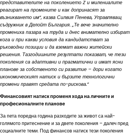
представителите на поколението Z и милениалите
реагират на промените и как допринасят за
възникването им“, казва Силвия Пенева, Управляващ
съдружник в Делойт България. „Те вече значително
промениха пазара на труда и днес внимателно избират
кога и при какви условия да кандидатстват за
ръководни позиции и да вземат важни житейски
решения. Тазгодишните резултати показват, че тези
поколения са адаптивни и прагматични и имат ясни
планове за собственото си развитие – дори когато
икономическият натиск и бързите технологични
промени правят средата по-рискова.“
Финансовият натиск променя хода на личните и
професионалните планове
За пета поредна година разходите за живот са най-
голямото притеснение и за двете поколения – далеч пред
социалните теми. Под финансов натиск тези поколения