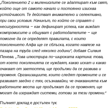
„Поколението Z и милениaлите се адаптират към свят,
който още от самото начало и постоянно изисква
устойчивост. Те действат внимателно и селективно,
при свои условия. Начинът, по който се справят с
несигурността – как дефинират успеха, как виждат
компромисите и общуват с работодателите – ще
помогне да се определят правилата, с които
поколението Алфа ще се сблъска, когато навлезе на
пазара на труда след няколко години“, добавя Силвия
Пенева. „Това илюстрира по-широката картина: това,
от което поколенията се нуждаят, какво искат и какво
очакват от заетостта, ще продължи да се развива и
променя. Организациите, които следят промените и се
развиват заедно с тях, осъзнавайки, че очакванията към
работните места ще продължат да се променят, ще
могат да изграждат системи, готови за тези промени.“
Пълният доклад е достъпен тук: