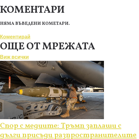
КОМЕНТАРИ
НЯМА ВЪВЕДЕНИ КОМЕТАРИ.
Коментирай
ОЩЕ ОТ МРЕЖАТА
Виж всички
Спор с медиите: Тръмп заплаши с
дълги присъди разпространителите