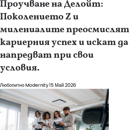
Проучване на Делойт:
Поколението Z и
милениалите преосмислят
кариерния успех и искат да
напредват при свои
условия.
Любопитно
Modernity
15 Май 2026