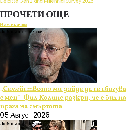
Deloitte Gen Z and Millennial Survey 2026
ПРОЧЕТИ ОЩЕ
Виж всички
Любопитно
Светски
„Семейството ми дойде да се сбогува
с мен“: Фил Колинс разкри, че е бил на
прага на смъртта
05 Август 2026
Любопитно
Светски