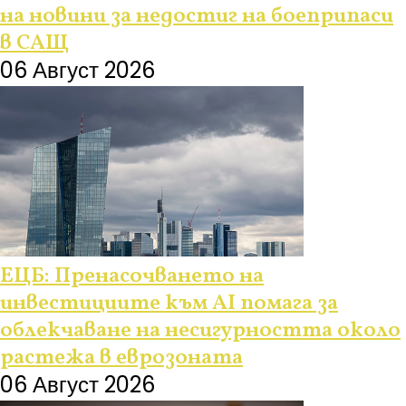
на новини за недостиг на боеприпаси
в САЩ
06 Август 2026
ЕЦБ: Пренасочването на
инвестициите към AI помага за
облекчаване на несигурността около
растежа в еврозоната
06 Август 2026