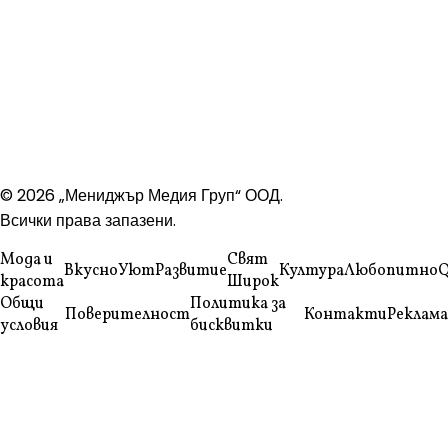
© 2026 „Мениджър Медия Груп“ ООД.
Всички права запазени.
Мода и
Свят
Вкусно
Уют
Развитие
Култура
Любопитно
Q
красота
Широк
Общи
Политика за
Поверителност
Контакти
Реклама
условия
бисквитки