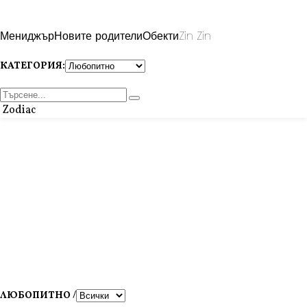
Мениджър
Новите родители
Обекти
Zin Zin
КАТЕГОРИЯ:
Zodiac
ЛЮБОПИТНО /