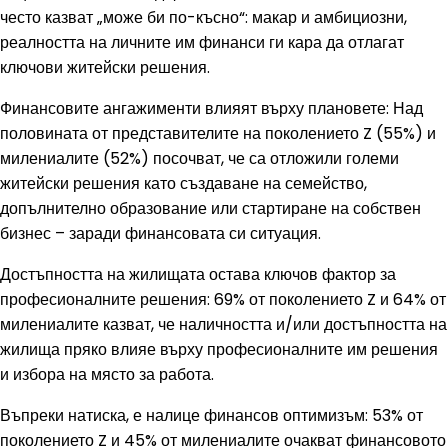
често казват „може би по-късно“: макар и амбициозни,
реалността на личните им финанси ги кара да отлагат
ключови житейски решения.
Финансовите ангажименти влияят върху плановете: Над
половината от представителите на поколението Z (55%) и
милениалите (52%) посочват, че са отложили големи
житейски решения като създаване на семейство,
допълнително образование или стартиране на собствен
бизнес – заради финансовата си ситуация.
Достъпността на жилищата остава ключов фактор за
професионалните решения: 69% от поколението Z и 64% от
милениалите казват, че наличността и/или достъпността на
жилища пряко влияе върху професионалните им решения
и избора на място за работа.
Въпреки натиска, е налице финансов оптимизъм: 53% от
поколението Z и 45% от милениалите очакват финансовото