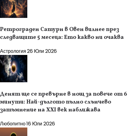
Ретрограден Сатурн в Овен вилнее през
следващите 5 месеца: Ето какво ни очаква
Астрология
26 Юли 2026
Денят ще се превърне в нощ за повече от 6
минути: Най-дългото пълно слънчево
затъмнение на XXI век наближава
Любопитно
16 Юли 2026