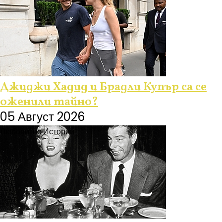
Джиджи Хадид и Брадли Купър са се
оженили тайно?
05 Август 2026
Любопитно
Истории