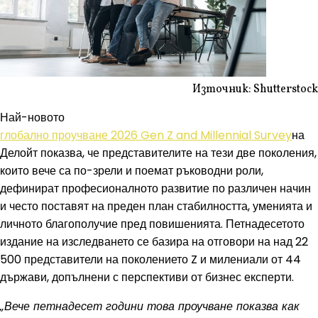
Източник: Shutterstock
Най-новото
глобално проучване 2026 Gen Z and Millennial Survey
на
Делойт показва, че представителите на тези две поколения,
които вече са по-зрели и поемат ръководни роли,
дефинират професионалното развитие по различен начин
и често поставят на преден план стабилността, уменията и
личното благополучие пред повишенията. Петнадесетото
издание на изследването се базира на отговори на над 22
500 представители на поколението Z и милениали от 44
държави, допълнени с перспективи от бизнес експерти.
„Вече петнадесет години това проучване показва как