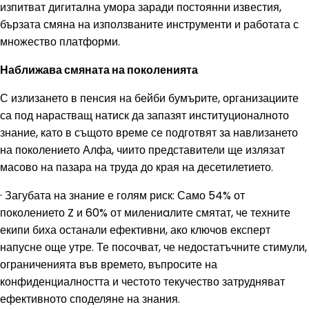
изпитват дигитална умора заради постоянни известия,
бързата смяна на използваните инструменти и работата с
множество платформи.
Наближава смяната на поколенията
С излизането в пенсия на бейби бумърите, организациите
са под нарастващ натиск да запазят институционалното
знание, като в същото време се подготвят за навлизането
на поколението Алфа, чиито представители ще излязат
масово на пазара на труда до края на десетилетието.
· Загубата на знание е голям риск: Само 54% от
поколението Z и 60% от милениaлите смятат, че техните
екипи биха останали ефективни, ако ключов експерт
напусне още утре. Те посочват, че недостатъчните стимули,
ограниченията във времето, въпросите на
конфиденциалността и честото текучество затрудняват
ефективното споделяне на знания.