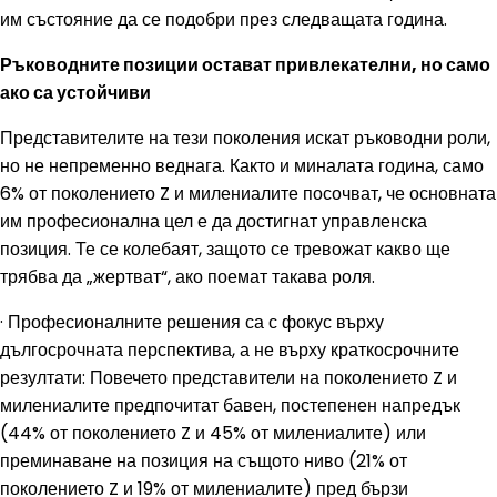
им състояние да се подобри през следващата година.
Ръководните позиции остават привлекателни, но само
ако са устойчиви
Представителите на тези поколения искат ръководни роли,
но не непременно веднага. Както и миналата година, само
6% от поколението Z и милениалите посочват, че основната
им професионална цел е да достигнат управленска
позиция. Те се колебаят, защото се тревожат какво ще
трябва да „жертват“, ако поемат такава роля.
· Професионалните решения са с фокус върху
дългосрочната перспектива, а не върху краткосрочните
резултати: Повечето представители на поколението Z и
милениалите предпочитат бавен, постепенен напредък
(44% от поколението Z и 45% от милениалите) или
преминаване на позиция на същото ниво (21% от
поколението Z и 19% от милениалите) пред бързи