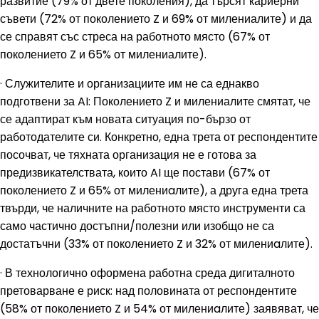
развитие (79% от двете поколения), да търсят кариерни
съвети (72% от поколението Z и 69% от милениалите) и да
се справят със стреса на работното място (67% от
поколението Z и 65% от милениалите).
· Служителите и организациите им не са еднакво
подготвени за AI: Поколението Z и милениалите смятат, че
се адаптират към новата ситуация по-бързо от
работодателите си. Конкретно, една трета от респондентите
посочват, че тяхната организация не е готова за
предизвикателствата, които AI ще постави (67% от
поколението Z и 65% от милениaлите), а друга една трета
твърди, че наличните на работното място инструменти са
само частично достъпни/полезни или изобщо не са
достатъчни (33% от поколението Z и 32% от милениaлите).
· В технологично оформена работна среда дигиталното
претоварване е риск: над половината от респондентите
(58% от поколението Z и 54% от милениaлите) заявяват, че