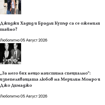
Джиджи Хадид и Брадли Купър са се оженили
тайно?
Любопитно
05 Август 2026
„За него бях нещо наистина специално“:
изпепеляващата любов на Мерилин Монро и
Джо Димаджо
Любопитно
05 Август 2026