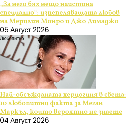
„За него бях нещо наистина
специално“: изпепеляващата любов
на Мерилин Монро и Джо Димаджо
05 Август 2026
Любопитно
Най-обсъжданата херцогиня в света:
10 любопитни факта за Меган
Маркъл, които вероятно не знаете
04 Август 2026