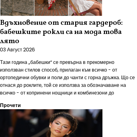
Вдъхновение от стария гардероб:
бабешките рокли са на мода това
лято
03 Август 2026
Тази година „бабешки“ се превърна в прекомерно
използван стилов способ, прилаган към всичко - от
ортопедични обувки и поли до чанти с горна дръжка. Що се
отнася до роклите, той се използва за обозначаване на
всичко - от копринени нощници и комбинезони до
Прочети