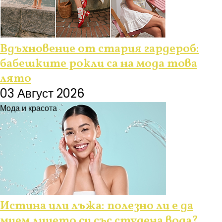
Вдъхновение от стария гардероб:
бабешките рокли са на мода това
лято
03 Август 2026
Мода и красота
Истина или лъжа: полезно ли е да
мием лицето си със студена вода?