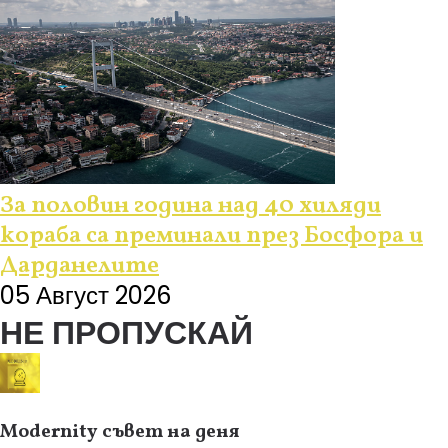
За половин година над 40 хиляди
кораба са преминали през Босфора и
Дарданелите
05 Август 2026
НЕ ПРОПУСКАЙ
Modernity съвет на деня