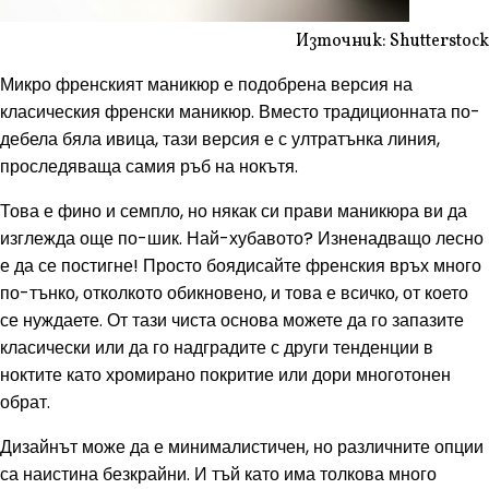
Източник: Shutterstock
Микро френският маникюр е подобрена версия на
класическия френски маникюр. Вместо традиционната по-
дебела бяла ивица, тази версия е с ултратънка линия,
проследяваща самия ръб на нокътя.
Това е фино и семпло, но някак си прави маникюра ви да
изглежда още по-шик. Най-хубавото? Изненадващо лесно
е да се постигне! Просто боядисайте френския връх много
по-тънко, отколкото обикновено, и това е всичко, от което
се нуждаете. От тази чиста основа можете да го запазите
класически или да го надградите с други тенденции в
ноктите като хромирано покритие или дори многотонен
обрат.
Дизайнът може да е минималистичен, но различните опции
са наистина безкрайни. И тъй като има толкова много