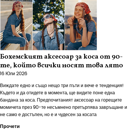
Бохемският аксесоар за коса от 90-
те, който всички носят това лято
16 Юли 2026
Виждате едно и също нещо три пъти и вече е тенденция!
Където и да отидете в момента, ще видите поне една
бандана за коса. Предпочитаният аксесоар на горещите
момичета през 90-те несъмнено претърпява завръщане и
не само е достъпен, но е и чудесен за косата
Прочети