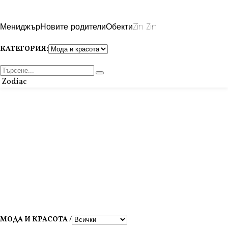
Мениджър
Новите родители
Обекти
Zin Zin
КАТЕГОРИЯ:
Zodiac
МОДА И КРАСОТА /