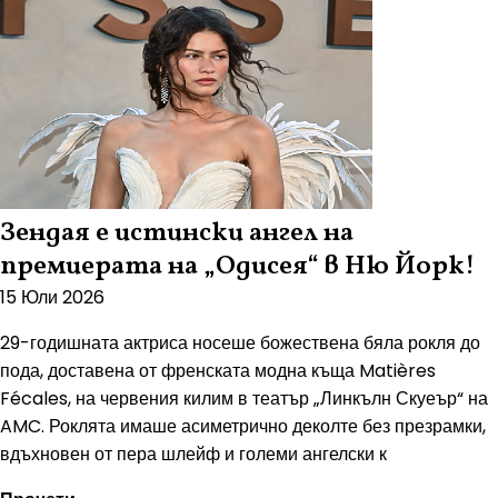
Зендая е истински ангел на
премиерата на „Одисея“ в Ню Йорк!
15 Юли 2026
29-годишната актриса носеше божествена бяла рокля до
пода, доставена от френската модна къща Matières
Fécales, на червения килим в театър „Линкълн Скуеър“ на
AMC. Роклята имаше асиметрично деколте без презрамки,
вдъхновен от пера шлейф и големи ангелски к