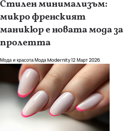
Стилен минимализъм:
микро френският
маникюр е новата мода за
пролетта
Мода и красота
Мода
Modernity
12 Март 2026