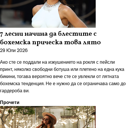
7 лесни начина да блестите с
бохемска прическа това лято
29 Юли 2026
Ако сте се поддали на изкушението на рокля с пейсли
принт, няколко свободни ботуша или плетено на една кука
бикини, тогава вероятно вече сте се увлекли от лятната
бохемска тенденция. Не е нужно да се ограничава само до
гардероба ви.
Прочети