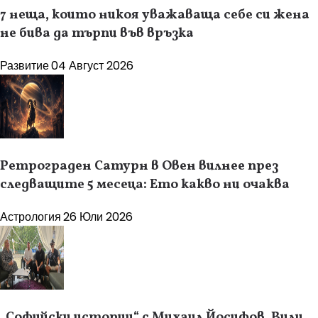
7 неща, които никоя уважаваща себе си жена
не бива да търпи във връзка
Развитие
04 Август 2026
Ретрограден Сатурн в Овен вилнее през
следващите 5 месеца: Ето какво ни очаква
Астрология
26 Юли 2026
„Софийски истории“ с Михаил Йосифов, Вили