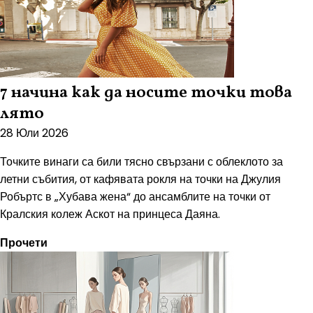
7 начина как да носите точки това
лято
28 Юли 2026
Точките винаги са били тясно свързани с облеклото за
летни събития, от кафявата рокля на точки на Джулия
Робъртс в „Хубава жена“ до ансамблите на точки от
Кралския колеж Аскот на принцеса Даяна.
Прочети