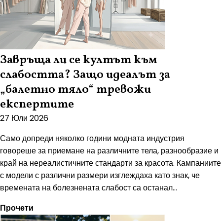
Завръща ли се култът към
слабостта? Защо идеалът за
„балетно тяло“ тревожи
експертите
27 Юли 2026
Само допреди няколко години модната индустрия
говореше за приемане на различните тела, разнообразие и
край на нереалистичните стандарти за красота. Кампаниите
с модели с различни размери изглеждаха като знак, че
времената на болезнената слабост са останал...
Прочети