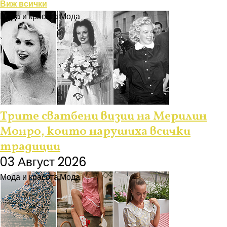
Виж всички
Мода и красота
Мода
Трите сватбени визии на Мерилин
Монро, които нарушиха всички
традиции
03 Август 2026
Мода и красота
Мода