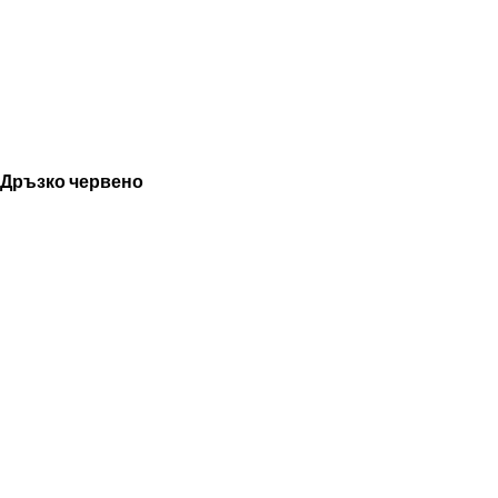
Дръзко червено