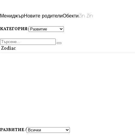
Мениджър
Новите родители
Обекти
Zin Zin
КАТЕГОРИЯ:
Zodiac
РАЗВИТИЕ /