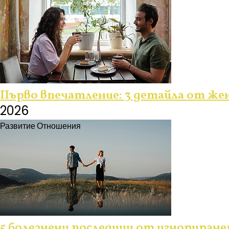
Първо впечатление: 3 детайла от жен
2026
Развитие
Отношения
5 болезнени последици от игнориран