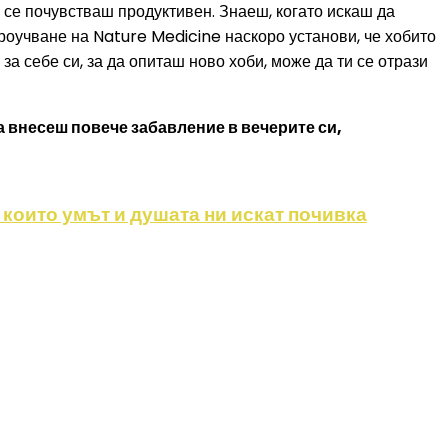
 се почувстваш продуктивен. Знаеш, когато искаш да
роучване на Nature Medicine наскоро установи, че хобито
за себе си, за да опиташ ново хоби, може да ти се отрази
а внесеш повече забавление в вечерите си,
в които умът и душата ни искат почивка