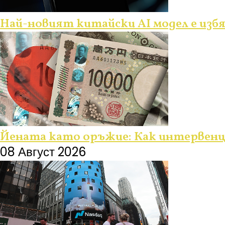
Най-новият китайски AI модел е изб
Йената като оръжие: Как интервенц
08 Август 2026