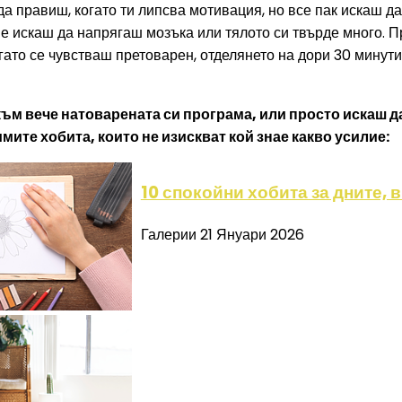
а правиш, когато ти липсва мотивация, но все пак искаш да
е искаш да напрягаш мозъка или тялото си твърде много. П
гато се чувстваш претоварен, отделянето на дори 30 минути 
към вече натоварената си програма, или просто искаш д
мите хобита, които не изискват кой знае какво усилие:
10 спокойни хобита за дните, 
Галерии
21 Януари 2026