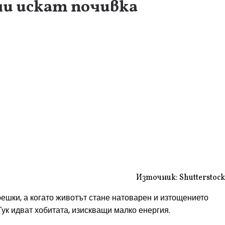
ни искат почивка
Източник: Shutterstock
грешки, а когато животът стане натоварен и изтощението
Тук идват хобитата, изискващи малко енергия.