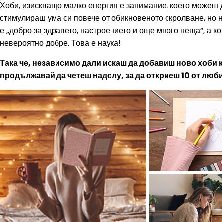
Хоби, изискващо малко енергия е занимание, което можеш д
стимулираш ума си повече от обикновеното скролване, но н
е „добро за здравето, настроението и още много неща“, а ко
невероятно добре. Това е наука!
Така че, независимо дали искаш да добавиш ново хоби 
продължавай да четеш надолу, за да откриеш 10 от люби