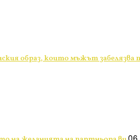
ския образ, които мъжът забелязва п
06 
ето на желанията на партньора ви