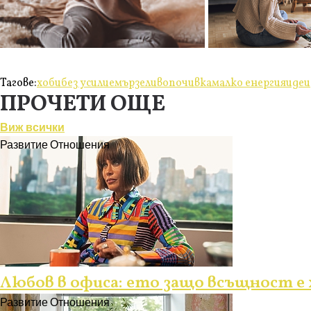
Тагове:
хоби
без усилие
мързеливо
почивка
малко енергия
идеи
ПРОЧЕТИ ОЩЕ
Виж всички
Развитие
Отношения
Любов в офиса: ето защо всъщност е х
Развитие
Отношения