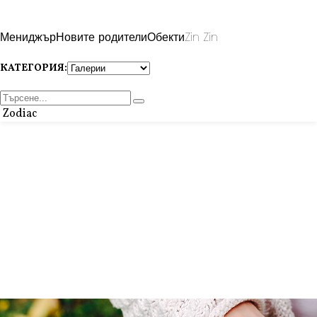
Мениджър
Новите родители
Обекти
Zin Zin
КАТЕГОРИЯ:
Zodiac