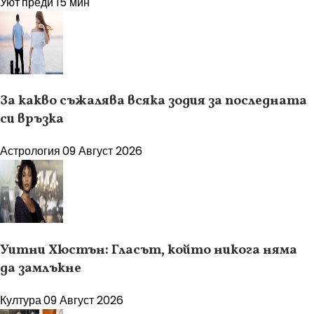
Уют
преди 15 мин
За какво съжалява всяка зодия за последната
си връзка
Астрология
09 Август 2026
Уитни Хюстън: Гласът, който никога няма
да замлъкне
Култура
09 Август 2026