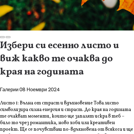
Избери си есенно листо и
виж какво те очаква до
края на годината
Галерии
08 Ноември 2024
Листо 1: Вълна от страст и вдъхновение Това листо
символизира силна енергия и страст. До края на годината
те очакват моменти, които ще запалят искра в теб –
било то чрез романтика, ново хоби или креативен
проект. Ще се почувстваш по-вдъхновена от всякога и ще