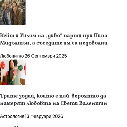
Кейт и Уилям на „диво“ парти при Пипа
Мидълтън, а съседите им са недоволни
Любопитно
26 Септември 2025
Трите зодии, които е най-вероятно да
намерят любовта на Свети Валентин
Астрология
13 Февруари 2026