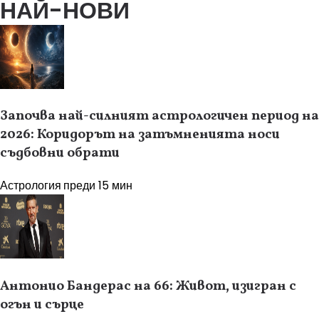
НАЙ-НОВИ
Започва най-силният астрологичен период на
2026: Коридорът на затъмненията носи
съдбовни обрати
Астрология
преди 15 мин
Антонио Бандерас на 66: Живот, изигран с
огън и сърце