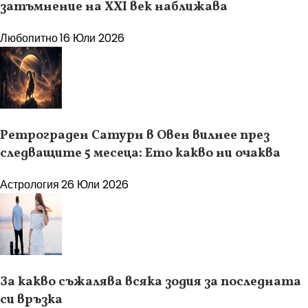
затъмнение на XXI век наближава
Любопитно
16 Юли 2026
Ретрограден Сатурн в Овен вилнее през
следващите 5 месеца: Ето какво ни очаква
Астрология
26 Юли 2026
За какво съжалява всяка зодия за последната
си връзка