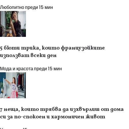
Любопитно
преди 15 мин
5 бюти трика, които французойките
използват всеки ден
Мода и красота
преди 15 мин
7 неща, които трябва да изхвърлиш от дома
си за по-спокоен и хармоничен живот