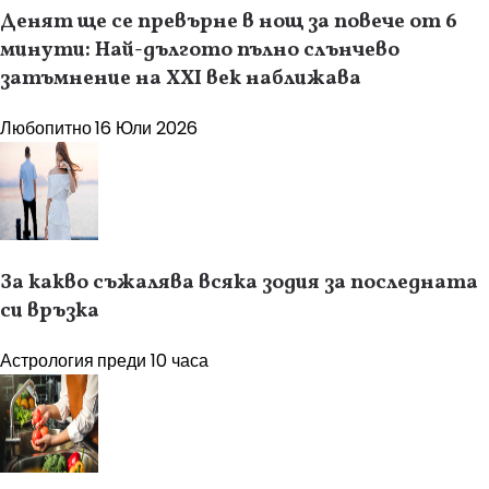
Денят ще се превърне в нощ за повече от 6
минути: Най-дългото пълно слънчево
затъмнение на XXI век наближава
Любопитно
16 Юли 2026
За какво съжалява всяка зодия за последната
си връзка
Астрология
преди 10 часа