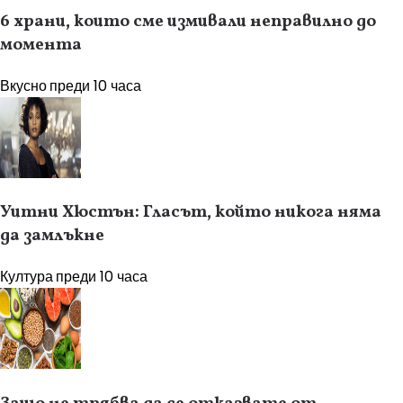
6 храни, които сме измивали неправилно до
момента
Вкусно
преди 10 часа
Уитни Хюстън: Гласът, който никога няма
да замлъкне
Култура
преди 10 часа