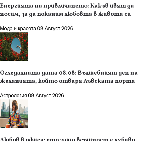
Енергията на привличането: Какъв цвят да
носим, за да поканим любовта в живота си
Мода и красота
08 Август 2026
Огледалната дата 08.08: Вълшебният ден на
желанията, който отваря Лъвската порта
Астрология
08 Август 2026
Любов в офиса: ето защо всъщност е хубаво