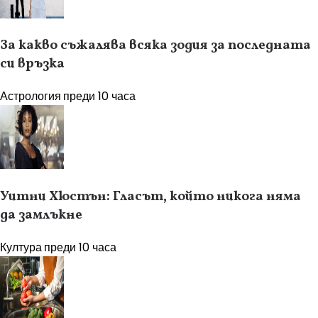
За какво съжалява всяка зодия за последната
си връзка
Астрология
преди 10 часа
Уитни Хюстън: Гласът, който никога няма
да замлъкне
Култура
преди 10 часа