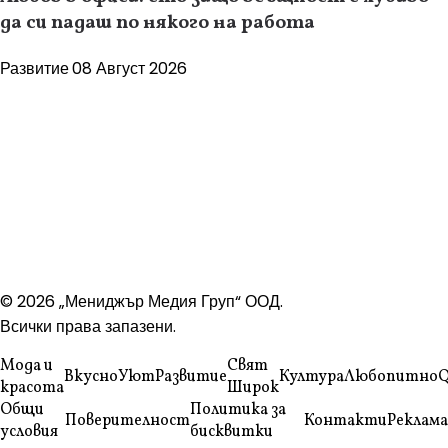
да си падаш по някого на работа
Развитие
08 Август 2026
© 2026 „Мениджър Медия Груп“ ООД.
Всички права запазени.
Мода и
Свят
Вкусно
Уют
Развитие
Култура
Любопитно
Q
красота
Широк
Общи
Политика за
Поверителност
Контакти
Реклама
условия
бисквитки