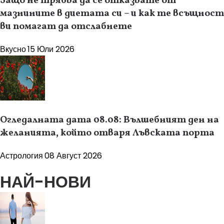
Защо не трябва да се отказвате от
мазнините в диетата си – и как те всъщност
ви помагат да отслабнете
Вкусно
15 Юли 2026
Огледалната дата 08.08: Вълшебният ден на
желанията, който отваря Лъвската порта
Астрология
08 Август 2026
НАЙ-НОВИ