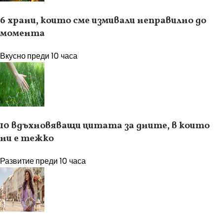
6 храни, които сме измивали неправилно до
момента
Вкусно
преди 10 часа
10 вдъхновяващи цитата за дните, в които
ни е тежко
Развитие
преди 10 часа