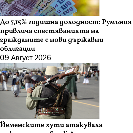
До 7,15% годишна доходност: Румъния
привлича спестяванията на
гражданите с нови държавни
облигации
09 Август 2026
Йеменските хути атакуваха