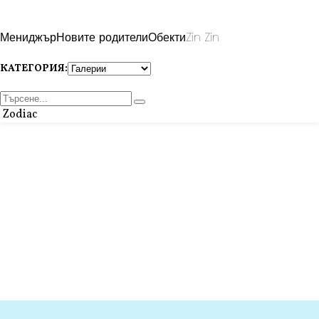
Мениджър
Новите родители
Обекти
Zin Zin
КАТЕГОРИЯ:
Zodiac