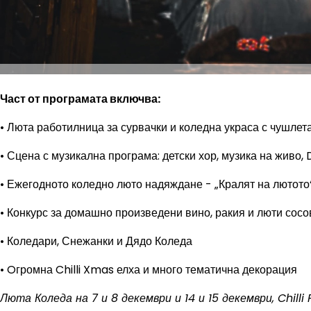
Част от програмата включва:
• Люта работилница за сурвачки и коледна украса с чушлет
• Сцена с музикална програма: детски хор, музика на живо, 
• Ежегодното коледно люто надяждане - „Кралят на лютото
• Конкурс за домашно произведени вино, ракия и люти сосо
• Коледари, Снежанки и Дядо Коледа
• Oгромна Chilli Xmas елха и много тематична декорация
Люта Коледа на 7 и 8 декември и 14 и 15 декември, Chilli