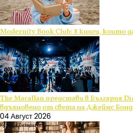
Modernity Book Club: 8 книги, които 
Култура
Събития
The Macallan представи в България Dia
вдъхновено от света на Джеймс Бонд
04 Август 2026
Култура
Литература