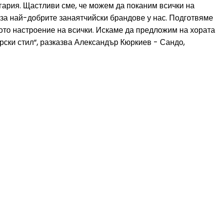
гария. Щастливи сме, че можем да поканим всички на
 за най-добрите занаятчийски брандове у нас. Подготвяме
рото настроение на всички. Искаме да предложим на хората
ски стил“, разказва Александър Кюркиев - Сандо,