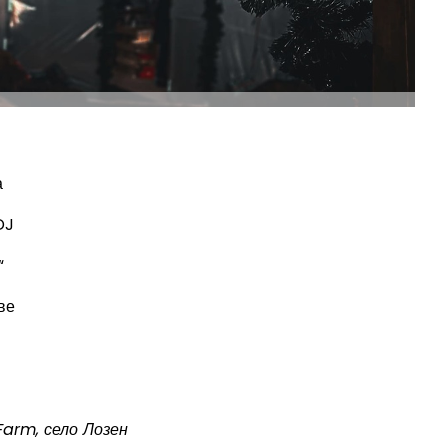
а
DJ
“
ве
 Farm, село Лозен