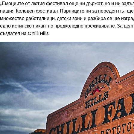
„Емоциите от лютия фестивал още ни държат, но и ни задъ
нашия Коледен фестивал. Парниците ни за пореден път ще 
множество работилници, детски зони и разбира се ще изгра
едно истинско пикантно предколедно преживяване. За цел
създател на Chilli Hills.