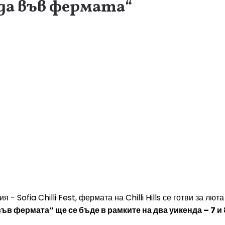
да във фермата“
 Sofia Chilli Fest, фермата на Chilli Hills се готви за лют
в фермата“ ще се бъде в рамките на два уикенда – 7 и 8