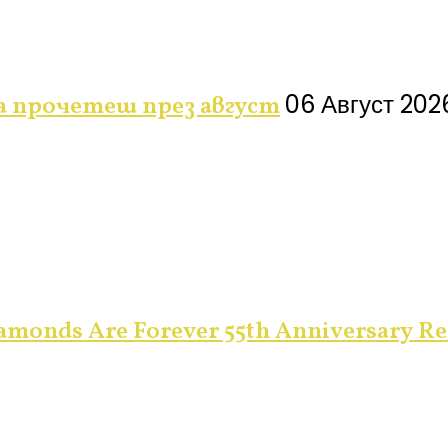
06 Август 202
да прочетеш през август
monds Are Forever 55th Anniversary Re