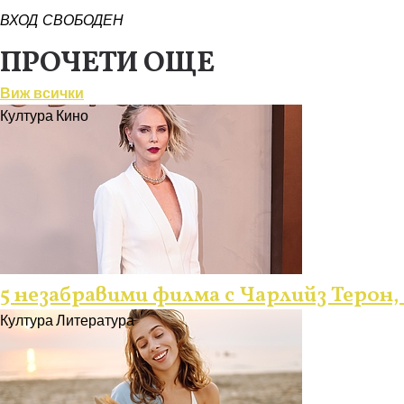
ВХОД СВОБОДЕН
ПРОЧЕТИ ОЩЕ
Виж всички
Култура
Кино
5 незабравими филма с Чарлийз Терон,
Култура
Литература