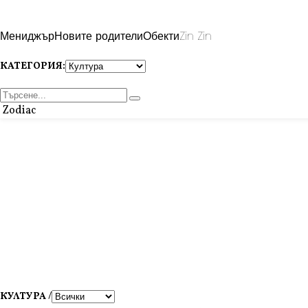
Мениджър
Новите родители
Обекти
Zin Zin
КАТЕГОРИЯ:
Zodiac
КУЛТУРА /