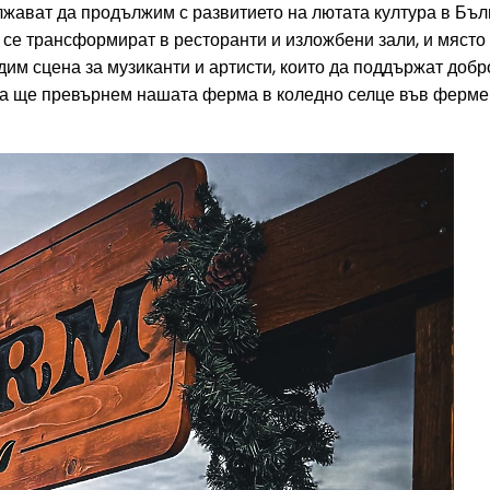
лжават да продължим с развитието на лютата култура в Бъл
се трансформират в ресторанти и изложбени зали, и място
дим сцена за музиканти и артисти, които да поддържат доб
та ще превърнем нашата ферма в коледно селце във фермер