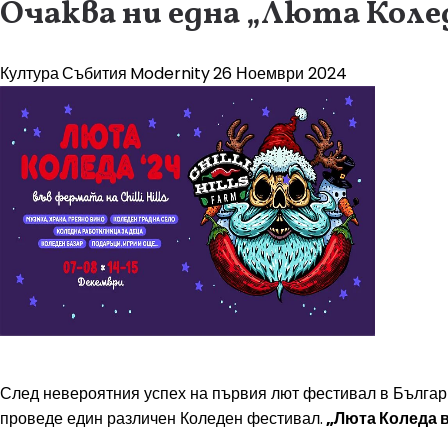
Очаква ни една „Люта Коле
Култура
Събития
Modernity
26 Ноември 2024
След невероятния успех на първия лют фестивал в България -
проведе един различен Коледен фестивал.
„Люта Коледа въ