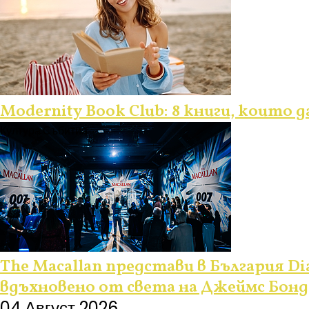
Modernity Book Club: 8 книги, които 
Култура
Събития
The Macallan представи в България Dia
вдъхновено от света на Джеймс Бонд
04 Август 2026