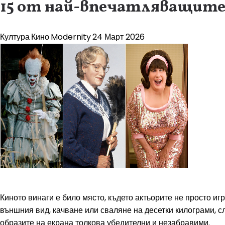
15 от най-впечатляващите
Култура
Кино
Modernity
24 Март 2026
Киното винаги е било място, където актьорите не просто иг
външния вид, качване или сваляне на десетки килограми, с
образите на екрана толкова убедителни и незабравими.