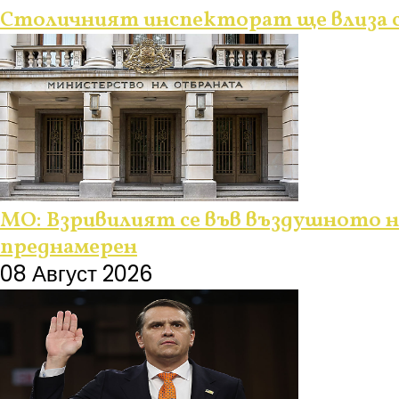
Столичният инспекторат ще влиза с
МО: Взривилият се във въздушното н
преднамерен
08 Август 2026