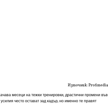
Източник: Profimedia
значава месеци на тежки тренировки, драстични промени във
усилия често остават зад кадър, но именно те правят