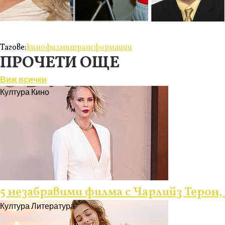
Тагове:
кино
филми
трансформации
ПРОЧЕТИ ОЩЕ
Виж всички
Култура
Кино
5 незабравими филма с Чарлийз Терон,
Култура
Литература