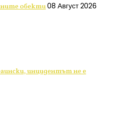
08 Август 2026
лните обекти
аински, инцидентът не е