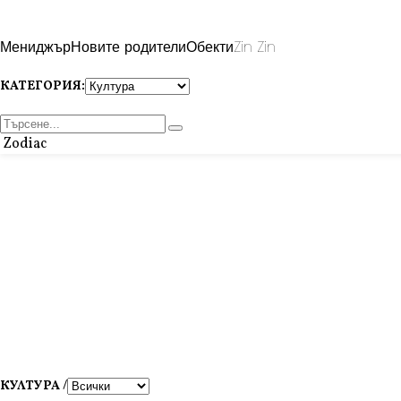
Мениджър
Новите родители
Обекти
Zin Zin
КАТЕГОРИЯ:
Zodiac
КУЛТУРА /