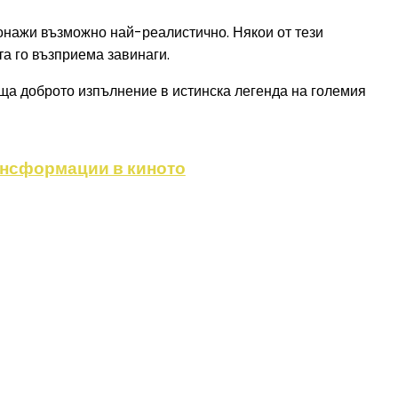
рсонажи възможно най-реалистично. Някои от тези
та го възприема завинаги.
ъща доброто изпълнение в истинска легенда на големия
ансформации в киното