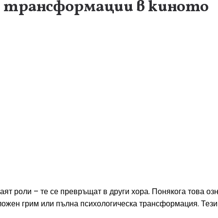
 трансформации в киното
раят роли – те се превръщат в други хора. Понякога това о
ложен грим или пълна психологическа трансформация. Тези 