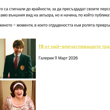
ито са стигнали до крайности, за да пресъздадат своите пе
мо външния вид на актьора, но и начина, по който публика
киното – моменти, в които отдадеността към ролята превр
15 от най-впечатляващите тр
Галерии
11 Март 2026