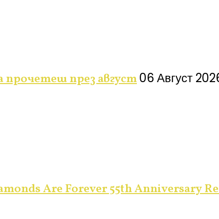
06 Август 202
да прочетеш през август
monds Are Forever 55th Anniversary Re