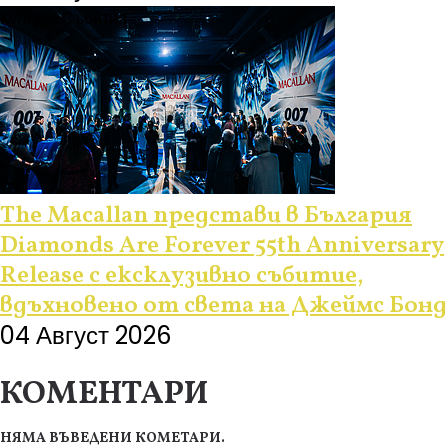
Култура
Събития
The Macallan представи в България
Diamonds Are Forever 55th Anniversary
Release с ексклузивно събитие,
вдъхновено от света на Джеймс Бонд
04 Август 2026
КОМЕНТАРИ
НЯМА ВЪВЕДЕНИ КОМЕТАРИ.