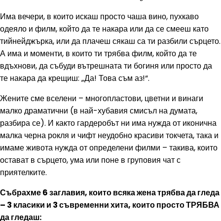
Има вечери, в които искаш просто чаша вино, пухкаво
одеяло и филм, който да те накара или да се смееш като
тийнейджърка, или да плачеш сякаш са ти разбили сърцето.
А има и моменти, в които ти трябва филм, който да те
вдъхнови, да събуди вътрешната ти богиня или просто да
те накара да крещиш: „Да! Това съм аз!“.
Жените сме вселени – многопластови, цветни и винаги
малко драматични (в най-хубавия смисъл на думата,
разбира се). И както гардеробът ни има нужда от иконична
малка черна рокля и чифт неудобно красиви токчета, така и
имаме живота нужда от определени филми – такива, които
остават в сърцето, ума или поне в груповия чат с
приятелките.
Събрахме 6 заглавия, които всяка жена трябва да гледа
– 3 класики и 3 съвременни хита, които просто ТРЯБВА
да гледаш: