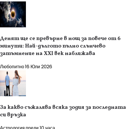
Денят ще се превърне в нощ за повече от 6
минути: Най-дългото пълно слънчево
затъмнение на XXI век наближава
Любопитно
16 Юли 2026
За какво съжалява всяка зодия за последната
си връзка
Астрология
преди 10 часа