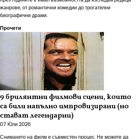
жанрове, от романтични комедии до трогателни
биографични драми.
Прочети
9 брилянтни филмови сцени, които
са били напълно импровизирани (но
стават легендарни)
07 Юли 2026
Снимането на филм е съвместен процес. Не можете да