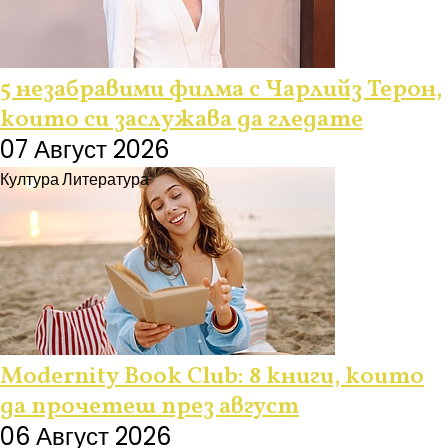
5 незабравими филма с Чарлийз Терон,
които си заслужава да гледате
07 Август 2026
Култура
Литература
Modernity Book Club: 8 книги, които
да прочетеш през август
06 Август 2026