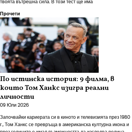
твоята вътрешна сила. В този тест ще има
Прочети
По истинска история: 9 филма, в
които Том Ханкс изигра реални
личности
09 Юли 2026
Започвайки кариерата си в киното и телевизията през 1980
г., Том Ханкс се превръща в американска културна икона и
през годините е имал възможността да изследва редица