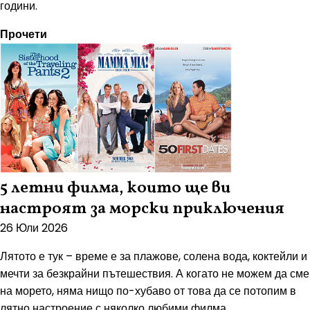
години.
Прочети
5 летни филма, които ще ви
настроят за морски приключения
26 Юли 2026
Лятото е тук – време е за плажове, солена вода, коктейли и
мечти за безкрайни пътешествия. А когато не можем да сме
на морето, няма нищо по-хубаво от това да се потопим в
лятно настроение с няколко любими филма. ...