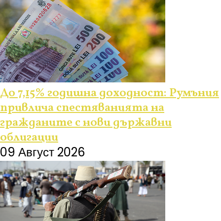
До 7,15% годишна доходност: Румъния
привлича спестяванията на
гражданите с нови държавни
облигации
09 Август 2026