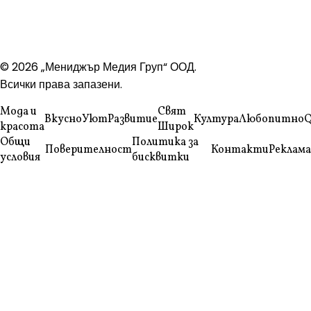
© 2026 „Мениджър Медия Груп“ ООД.
Всички права запазени.
Мода и
Свят
Вкусно
Уют
Развитие
Култура
Любопитно
Q
красота
Широк
Общи
Политика за
Поверителност
Контакти
Реклама
условия
бисквитки