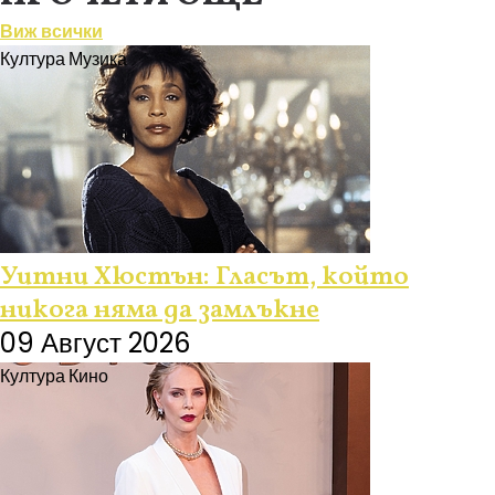
Виж всички
Култура
Музика
Уитни Хюстън: Гласът, който
никога няма да замлъкне
09 Август 2026
Култура
Кино