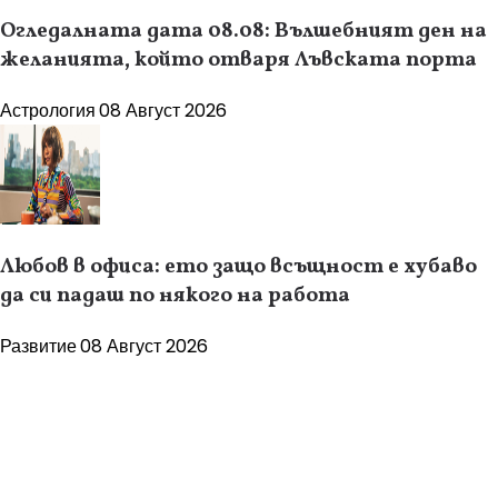
Огледалната дата 08.08: Вълшебният ден на
желанията, който отваря Лъвската порта
Астрология
08 Август 2026
Любов в офиса: ето защо всъщност е хубаво
да си падаш по някого на работа
Развитие
08 Август 2026