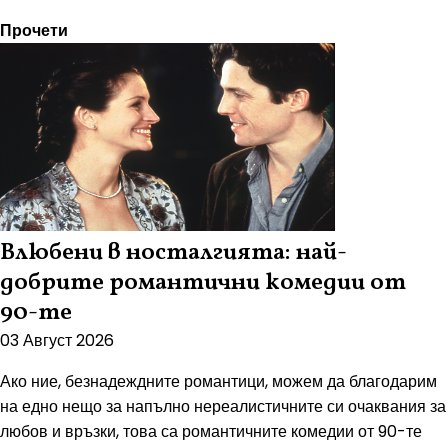
Прочети
Влюбени в носталгията: най-
добрите романтични комедии от
90-те
03 Август 2026
Ако ние, безнадеждните романтици, можем да благодарим
на едно нещо за напълно нереалистичните си очаквания за
любов и връзки, това са романтичните комедии от 90-те