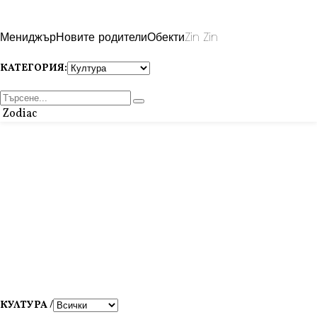
Мениджър
Новите родители
Обекти
Zin Zin
КАТЕГОРИЯ:
Zodiac
КУЛТУРА /