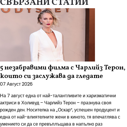
СВЪРЗАНИ СТАТИИ
5 незабравими филма с Чарлийз Терон,
които си заслужава да гледате
07 Август 2026
На 7 август една от най-талантливите и харизматични
актриси в Холивуд – Чарлийз Терон – празнува своя
рожден ден. Носителка на „Оскар“, успешен продуцент и
една от най-влиятелните жени в киното, тя впечатлява с
умението си да се превъплъщава в напълно раз