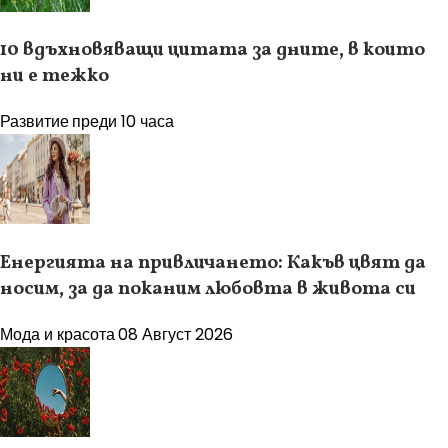
10 вдъхновяващи цитата за дните, в които
ни е тежко
Развитие
преди 10 часа
Енергията на привличането: Какъв цвят да
носим, за да поканим любовта в живота си
Мода и красота
08 Август 2026