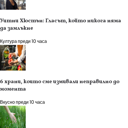
Уитни Хюстън: Гласът, който никога няма
да замлъкне
Култура
преди 10 часа
6 храни, които сме измивали неправилно до
момента
Вкусно
преди 10 часа