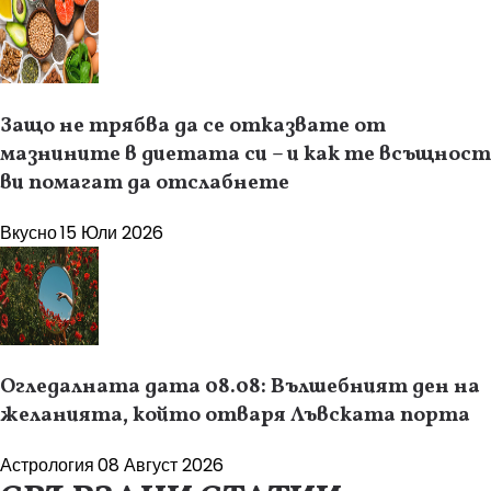
Защо не трябва да се отказвате от
мазнините в диетата си – и как те всъщност
ви помагат да отслабнете
Вкусно
15 Юли 2026
Огледалната дата 08.08: Вълшебният ден на
желанията, който отваря Лъвската порта
Астрология
08 Август 2026