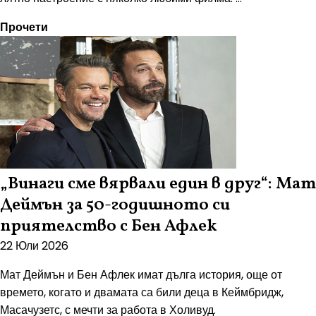
Прочети
„Винаги сме вярвали един в друг“: Мат
Деймън за 50-годишното си
приятелство с Бен Афлек
22 Юли 2026
Мат Деймън и Бен Афлек имат дълга история, още от
времето, когато и двамата са били деца в Кеймбридж,
Масачузетс, с мечти за работа в Холивуд.