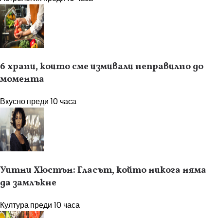
6 храни, които сме измивали неправилно до
момента
Вкусно
преди 10 часа
Уитни Хюстън: Гласът, който никога няма
да замлъкне
Култура
преди 10 часа