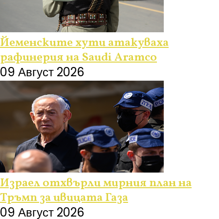
Йеменските хути атакуваха
рафинерия на Saudi Aramco
09 Август 2026
Израел отхвърли мирния план на
Тръмп за ивицата Газа
09 Август 2026