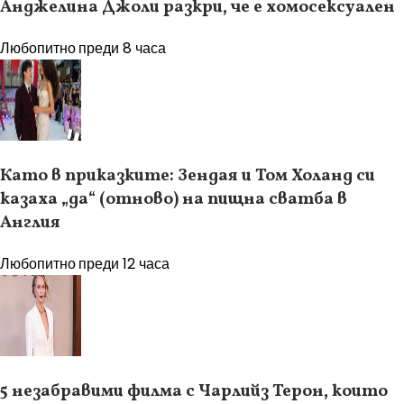
Анджелина Джоли разкри, че е хомосексуален
Любопитно
преди 8 часа
Като в приказките: Зендая и Том Холанд си
казаха „да“ (отново) на пищна сватба в
Англия
Любопитно
преди 12 часа
5 незабравими филма с Чарлийз Терон, които