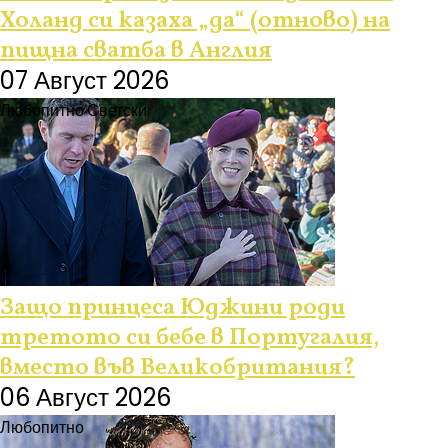
Холанд си казаха „да“ (отново) на
пищна сватба в Англия
07 Август 2026
Любопитно
Светски
Защо принцеса Юджини роди
третото си бебе в Португалия,
вместо във Великобритания?
06 Август 2026
Любопитно