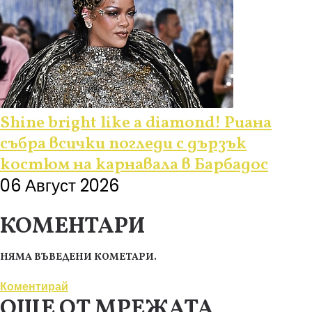
Shine bright like a diamond! Риана
събра всички погледи с дързък
костюм на карнавала в Барбадос
06 Август 2026
КОМЕНТАРИ
НЯМА ВЪВЕДЕНИ КОМЕТАРИ.
Коментирай
ОЩЕ ОТ МРЕЖАТА