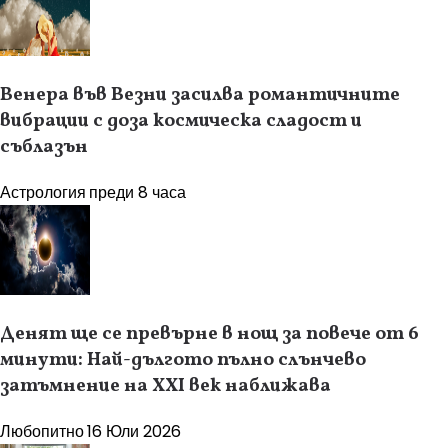
Венера във Везни засилва романтичните
вибрации с доза космическа сладост и
съблазън
Астрология
преди 8 часа
Денят ще се превърне в нощ за повече от 6
минути: Най-дългото пълно слънчево
затъмнение на XXI век наближава
Любопитно
16 Юли 2026