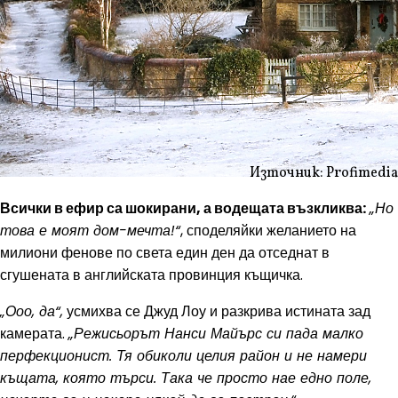
Източник: Profimedia
Всички в ефир са шокирани, а водещата възкликва:
„Но
това е моят дом-мечта!“
, споделяйки желанието на
милиони фенове по света един ден да отседнат в
сгушената в английската провинция къщичка.
„Ооо, да“,
усмихва се Джуд Лоу и разкрива истината зад
камерата.
„Режисьорът Нанси Майърс си пада малко
перфекционист. Тя обиколи целия район и не намери
къщата, която търси. Така че просто нае едно поле,