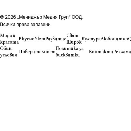
© 2026 „Мениджър Медия Груп“ ООД.
Всички права запазени.
Мода и
Свят
Вкусно
Уют
Развитие
Култура
Любопитно
Q
красота
Широк
Общи
Политика за
Поверителност
Контакти
Реклама
условия
бисквитки