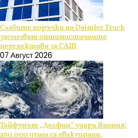
Слабите поръчки на Daimler Truck
засенчват оптимистичните
перспективи за САЩ
07 Август 2026
Тайфунът „Делфин“ удари Япония:
260 000 души са евакуирани,