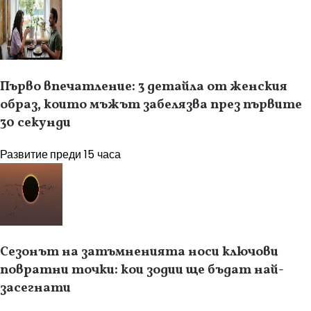
Първо впечатление: 3 детайла от женския
образ, които мъжът забелязва през първите
30 секунди
Развитие
преди 15 часа
Сезонът на затъмненията носи ключови
повратни точки: кои зодии ще бъдат най-
засегнати