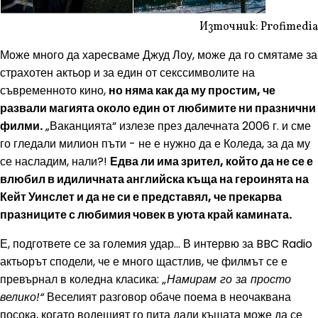
Източник: Profimedia
Може много да харесваме Джуд Лоу, може да го смятаме за
страхотен актьор и за един от секссимволите на
съвременното кино,
но няма как да му простим, че
развали магията около един от любимите ни празнични
филми.
„Ваканцията“ излезе през далечната 2006 г. и сме
го гледали милион пъти - не е нужно да е Коледа, за да му
се насладим, нали?!
Едва ли има зрител, който да не се е
влюбил в идиличната английска къща на героинята на
Кейт Уинслет и да не си е представял, че прекарва
празниците с любимия човек в уюта край камината.
Е, подгответе се за големия удар… В интервю за BBC Radio
актьорът сподели, че е много щастлив, че филмът се е
превърнал в коледна класика:
„Намирам го за просто
велико!“
Веселият разговор обаче поема в неочаквана
посока, когато водещият го пита дали къщата може да се