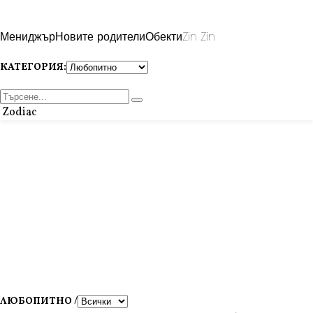
Мениджър
Новите родители
Обекти
Zin Zin
КАТЕГОРИЯ:
Zodiac
ЛЮБОПИТНО /