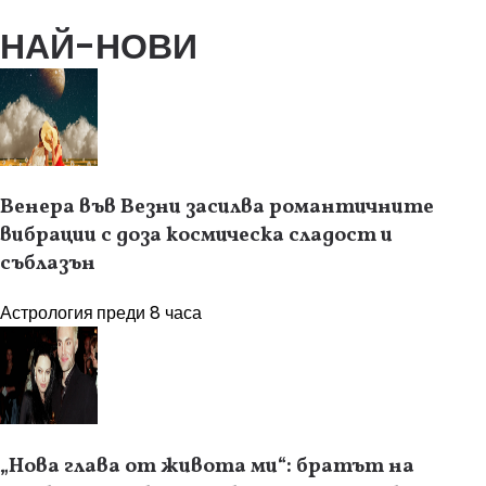
НАЙ-НОВИ
Венера във Везни засилва романтичните
вибрации с доза космическа сладост и
съблазън
Астрология
преди 8 часа
„Нова глава от живота ми“: братът на