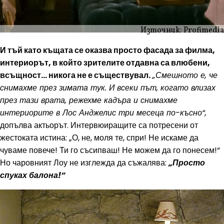
Източник: Profimedia
И тъй като къщата се оказва просто фасада за филма,
интериорът, в който зрителите отдавна са влюбени,
всъщност… никога не е съществувал.
„Смешното е, че
снимахме през зимата тук. И всеки път, когато влизах
през тази врата, режехме кадъра и снимахме
интериорите в Лос Анджелис три месеца по-късно“,
допълва актьорът. Интервюиращите са потресени от
жестоката истина: „О, не, моля те, спри! Не искаме да
чуваме повече! Ти го съсипваш! Не можем да го понесем!“
Но чаровният Лоу не изглежда да съжалява:
„Просто
спуках балона!“