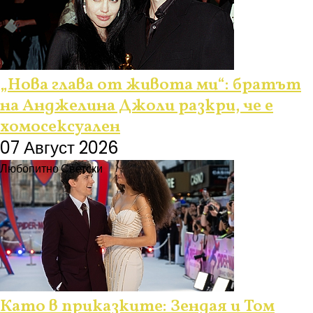
„Нова глава от живота ми“: братът
на Анджелина Джоли разкри, че е
хомосексуален
07 Август 2026
Любопитно
Светски
Като в приказките: Зендая и Том