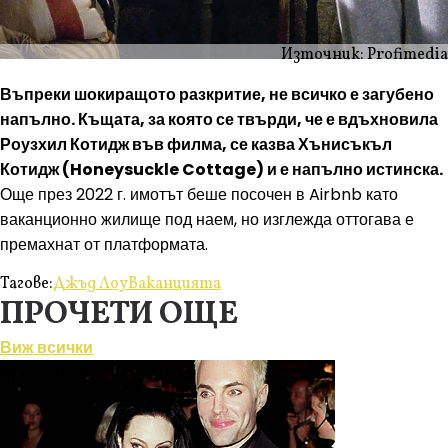
Източник: Profimedia
Въпреки шокиращото разкритие, не всичко е загубено
напълно. Къщата, за която се твърди, че е вдъхновила
Роузхил Котидж във филма, се казва Хънисъкъл
Котидж (Honeysuckle Cottage) и е напълно истинска.
Още през 2022 г. имотът беше посочен в Airbnb като
ваканционно жилище под наем, но изглежда оттогава е
премахнат от платформата.
Тагове:
Джъд Лоу
Ваканцията
ПРОЧЕТИ ОЩЕ
Виж всички
Любопитно