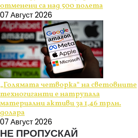
отменени са над 500 полета
07 Август 2026
„Голямата четворка“ на световните
техногиганти е натрупала
материални активи за 1,46 трлн.
долара
07 Август 2026
НЕ ПРОПУСКАЙ