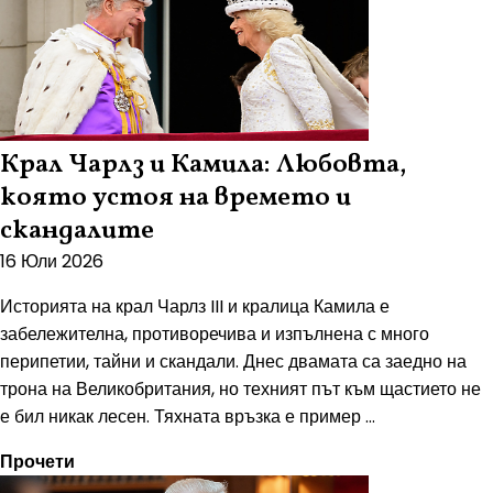
Крал Чарлз и Камила: Любовта,
която устоя на времето и
скандалите
16 Юли 2026
Историята на крал Чарлз III и кралица Камила е
забележителна, противоречива и изпълнена с много
перипетии, тайни и скандали. Днес двамата са заедно на
трона на Великобритания, но техният път към щастието не
е бил никак лесен. Тяхната връзка е пример ...
Прочети