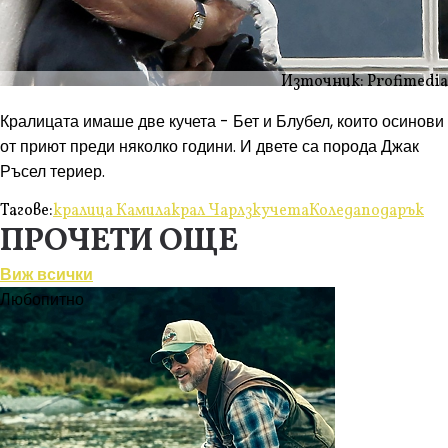
Източник: Profimedia
Кралицата имаше две кучета - Бет и Блубел, които осинови
от приют преди няколко години. И двете са порода Джак
Ръсел териер.
Тагове:
кралица Камила
крал Чарлз
кучета
Коледа
подарък
ПРОЧЕТИ ОЩЕ
Виж всички
Любопитно