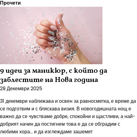
Прочети
9 идеи за маникюр, с който да
заблестите на Нова година
29 Декември 2025
31 декември наближава и освен за равносметка, е време да
се подготвим и с бляскава визия. В новогодишната нощ е
важно да се чувстваме добре, спокойни и щастливи, а най-
добрият начин да постигнем това е да се обградим с
любими хора… и да изглеждаме зашемет