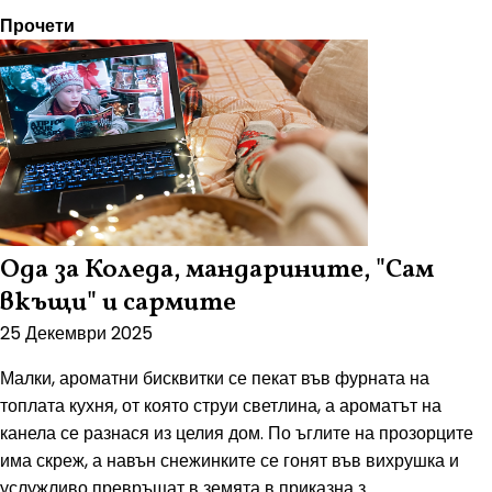
Прочети
Ода за Коледа, мандарините, "Сам
вкъщи" и сармите
25 Декември 2025
Малки, ароматни бисквитки се пекат във фурната на
топлата кухня, от която струи светлина, а ароматът на
канела се разнася из целия дом. По ъглите на прозорците
има скреж, а навън снежинките се гонят във вихрушка и
услужливо превръщат в земята в приказна з