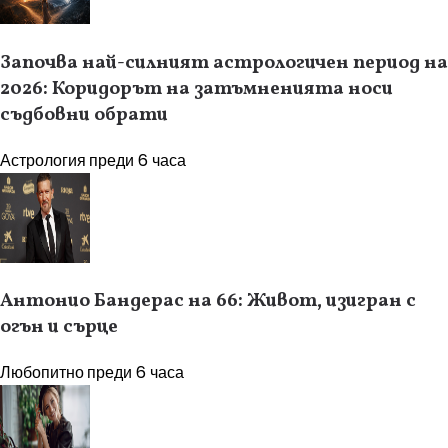
Започва най-силният астрологичен период на
2026: Коридорът на затъмненията носи
съдбовни обрати
Астрология
преди 6 часа
Антонио Бандерас на 66: Живот, изигран с
огън и сърце
Любопитно
преди 6 часа