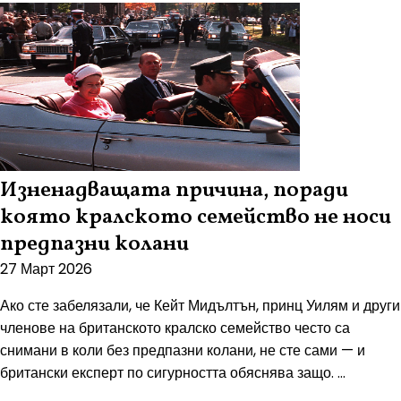
Изненадващата причина, поради
която кралското семейство не носи
предпазни колани
27 Март 2026
Ако сте забелязали, че Кейт Мидълтън, принц Уилям и други
членове на британското кралско семейство често са
снимани в коли без предпазни колани, не сте сами — и
британски експерт по сигурността обяснява защо. ...