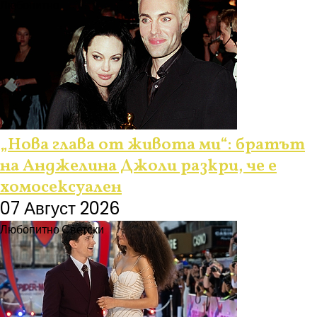
Любопитно
„Нова глава от живота ми“: братът
на Анджелина Джоли разкри, че е
хомосексуален
07 Август 2026
Любопитно
Светски