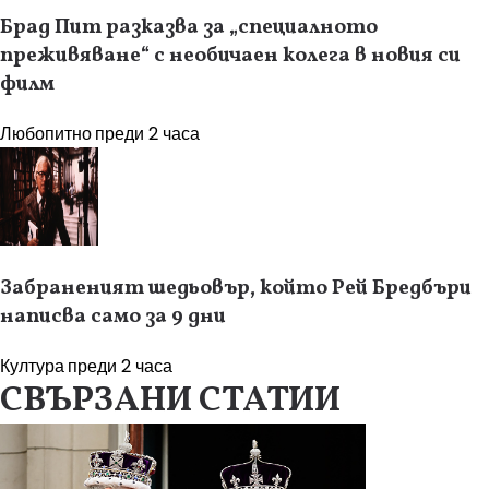
Брад Пит разказва за „специалното
преживяване“ с необичаен колега в новия си
филм
Любопитно
преди 2 часа
Забраненият шедьовър, който Рей Бредбъри
написва само за 9 дни
Култура
преди 2 часа
СВЪРЗАНИ СТАТИИ