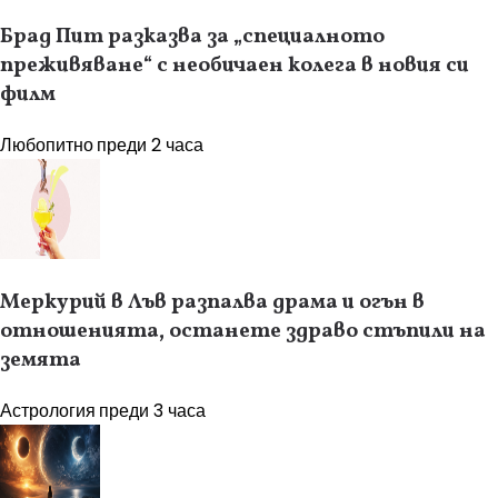
Брад Пит разказва за „специалното
преживяване“ с необичаен колега в новия си
филм
Любопитно
преди 2 часа
Меркурий в Лъв разпалва драма и огън в
отношенията, останете здраво стъпили на
земята
Астрология
преди 3 часа