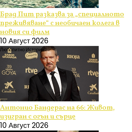
Брад Пит разказва за „специалното
преживяване“ с необичаен колега в
новия си филм
10 Август 2026
Любопитно
Истории
Антонио Бандерас на 66: Живот,
изигран с огън и сърце
10 Август 2026