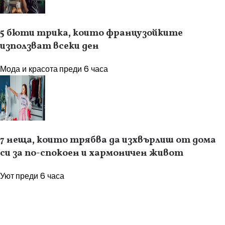
5 бюти трика, които французойките
използват всеки ден
Мода и красота
преди 6 часа
7 неща, които трябва да изхвърлиш от дома
си за по-спокоен и хармоничен живот
Уют
преди 6 часа