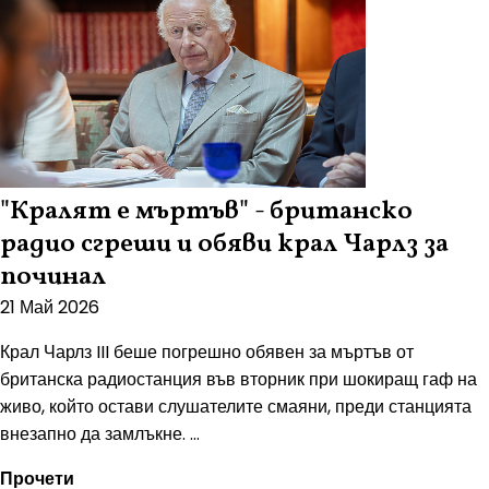
"Кралят е мъртъв" - британско
радио сгреши и обяви крал Чарлз за
починал
21 Май 2026
Крал Чарлз III беше погрешно обявен за мъртъв от
британска радиостанция във вторник при шокиращ гаф на
живо, който остави слушателите смаяни, преди станцията
внезапно да замлъкне. ...
Прочети