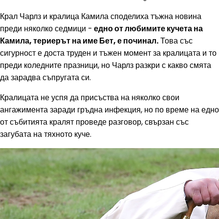
Крал Чарлз и кралица Камила споделиха тъжна новина
преди няколко седмици -
едно от любимите кучета на
Камила, териерът на име Бет, е починал.
Това със
сигурност е доста труден и тъжен момент за кралицата и то
преди коледните празници, но Чарлз разкри с какво смята
да зарадва съпругата си.
Кралицата не успя да присъства на няколко свои
ангажимента заради гръдна инфекция, но по време на едно
от събитията кралят проведе разговор, свързан със
загубата на тяхното куче.