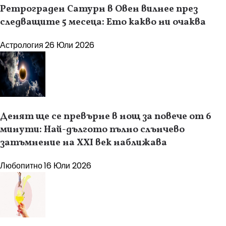
Ретрограден Сатурн в Овен вилнее през
следващите 5 месеца: Ето какво ни очаква
Астрология
26 Юли 2026
Денят ще се превърне в нощ за повече от 6
минути: Най-дългото пълно слънчево
затъмнение на XXI век наближава
Любопитно
16 Юли 2026