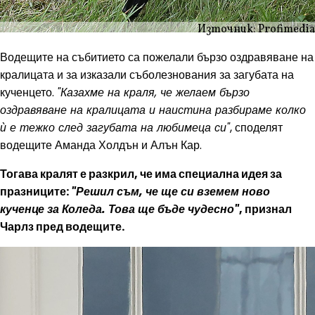
Източник: Profimedia
Водещите на събитието са пожелали бързо оздравяване на
кралицата и за изказали съболезнования за загубата на
кученцето.
"Казахме на краля, че желаем бързо
оздравяване на кралицата и наистина разбираме колко
ѝ е тежко след загубата на любимеца си"
, споделят
водещите Аманда Холдън и Алън Кар.
Тогава кралят е разкрил, че има специална идея за
празниците:
"Решил съм, че ще си вземем ново
кученце за Коледа. Това ще бъде чудесно"
, признал
Чарлз пред водещите.