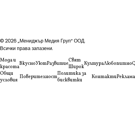
© 2026 „Мениджър Медия Груп“ ООД.
Всички права запазени.
Мода и
Свят
Вкусно
Уют
Развитие
Култура
Любопитно
Q
красота
Широк
Общи
Политика за
Поверителност
Контакти
Реклама
условия
бисквитки