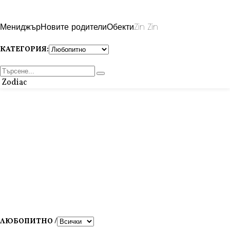
Мениджър
Новите родители
Обекти
Zin Zin
КАТЕГОРИЯ:
Zodiac
ЛЮБОПИТНО /