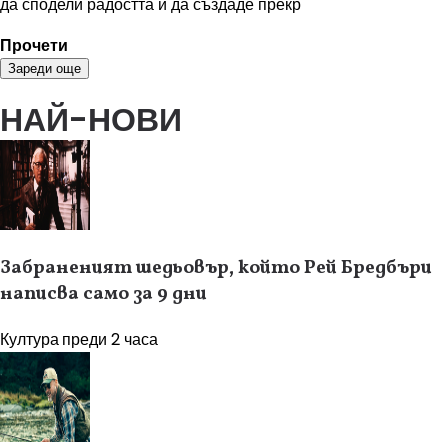
да сподели радостта и да създаде прекр
Прочети
Зареди още
НАЙ-НОВИ
Забраненият шедьовър, който Рей Бредбъри
написва само за 9 дни
Култура
преди 2 часа