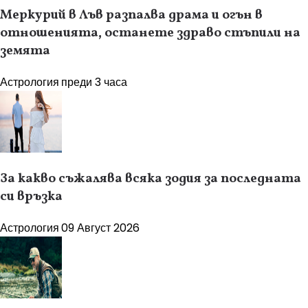
Меркурий в Лъв разпалва драма и огън в
отношенията, останете здраво стъпили на
земята
Астрология
преди 3 часа
За какво съжалява всяка зодия за последната
си връзка
Астрология
09 Август 2026