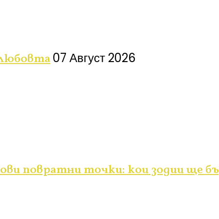
07 Август 2026
 любовта
ви повратни точки: кои зодии ще бъ