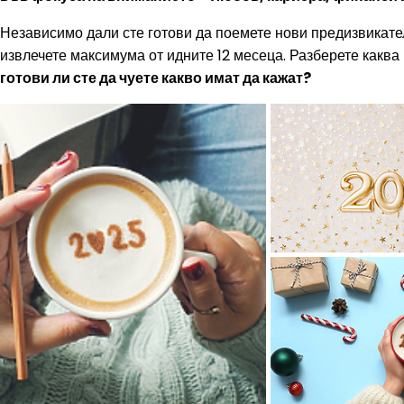
Независимо дали сте готови да поемете нови предизвикател
извлечете максимума от идните 12 месеца. Разберете каква
готови ли сте да чуете какво имат да кажат?