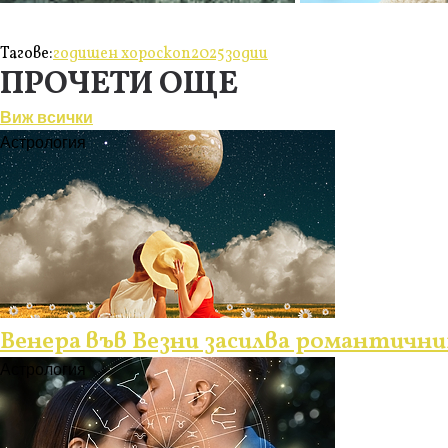
Тагове:
годишен хороскоп
2025
зодии
ПРОЧЕТИ ОЩЕ
Виж всички
Астрология
Венера във Везни засилва романтични
Астрология