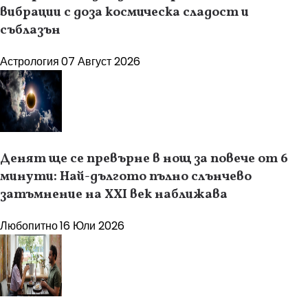
вибрации с доза космическа сладост и
съблазън
Астрология
07 Август 2026
Денят ще се превърне в нощ за повече от 6
минути: Най-дългото пълно слънчево
затъмнение на XXI век наближава
Любопитно
16 Юли 2026