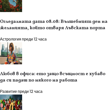
Огледалната дата 08.08: Вълшебният ден на
желанията, който отваря Лъвската порта
Астрология
преди 12 часа
Любов в офиса: ето защо всъщност е хубаво
да си падаш по някого на работа
Развитие
преди 12 часа