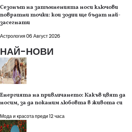
Сезонът на затъмненията носи ключови
повратни точки: кои зодии ще бъдат най-
засегнати
Астрология
06 Август 2026
НАЙ-НОВИ
Енергията на привличането: Какъв цвят да
носим, за да поканим любовта в живота си
Мода и красота
преди 12 часа