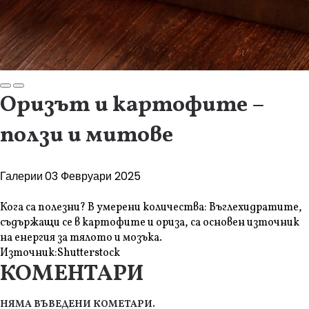
Оризът и картофите –
ползи и митове
Галерии
03 Февруари 2025
Кога са полезни? В умерени количества: Въглехидратите,
съдържащи се в картофите и ориза, са основен източник
на енергия за тялото и мозъка.
Източник:
Shutterstock
КОМЕНТАРИ
НЯМА ВЪВЕДЕНИ КОМЕТАРИ.