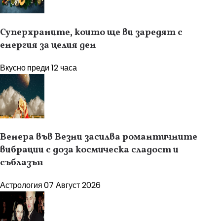
Суперхраните, които ще ви заредят с
енергия за целия ден
Вкусно
преди 12 часа
Венера във Везни засилва романтичните
вибрации с доза космическа сладост и
съблазън
Астрология
07 Август 2026