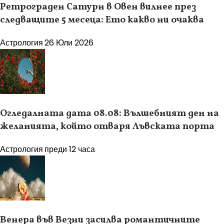
Ретрограден Сатурн в Овен вилнее през
следващите 5 месеца: Ето какво ни очаква
Астрология
26 Юли 2026
Огледалната дата 08.08: Вълшебният ден на
желанията, който отваря Лъвската порта
Астрология
преди 12 часа
Венера във Везни засилва романтичните