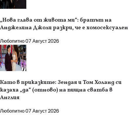
„Нова глава от живота ми“: братът на
Анджелина Джоли разкри, че е хомосексуален
Любопитно
07 Август 2026
Като в приказките: Зендая и Том Холанд си
казаха „да“ (отново) на пищна сватба в
Англия
Любопитно
07 Август 2026