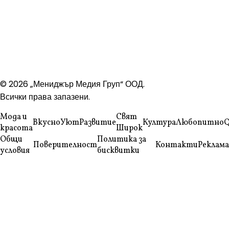
© 2026 „Мениджър Медия Груп“ ООД.
Всички права запазени.
Мода и
Свят
Вкусно
Уют
Развитие
Култура
Любопитно
Q
красота
Широк
Общи
Политика за
Поверителност
Контакти
Реклама
условия
бисквитки