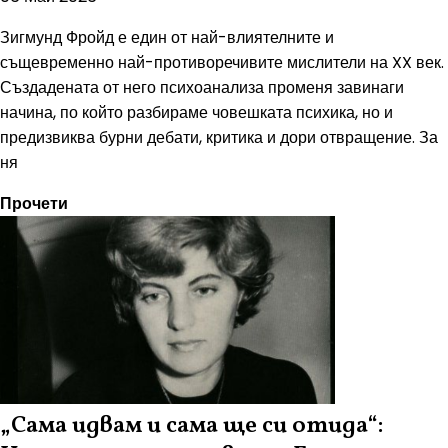
Зигмунд Фройд е един от най-влиятелните и
същевременно най-противоречивите мислители на XX век.
Създадената от него психоанализа променя завинаги
начина, по който разбираме човешката психика, но и
предизвиква бурни дебати, критика и дори отвращение. За
ня
Прочети
„Сама идвам и сама ще си отида“: