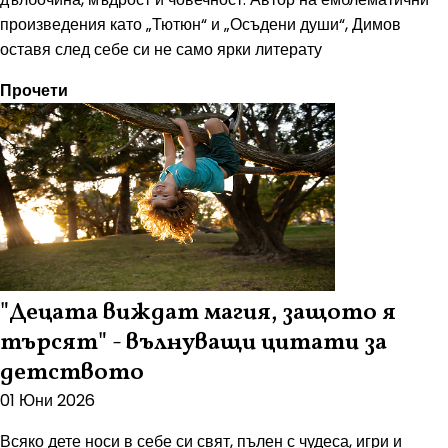
произведения като „Тютюн“ и „Осъдени души“, Димов
оставя след себе си не само ярки литерату
Прочети
"Децата виждат магия, защото я
търсят" - вълнуващи цитати за
детството
01 Юни 2026
Всяко дете носи в себе си свят, пълен с чудеса, игри и