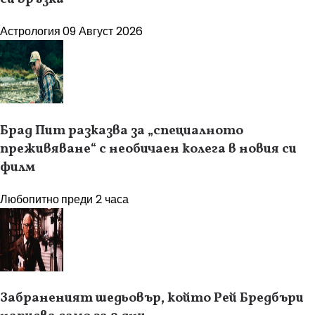
Астрология
09 Август 2026
Брад Пит разказва за „специалното
преживяване“ с необичаен колега в новия си
филм
Любопитно
преди 2 часа
Забраненият шедьовър, който Рей Бредбъри