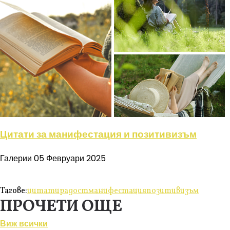
Цитати за манифестация и позитивизъм
Галерии
05 Февруари 2025
Тагове:
цитати
радост
манифестация
позитивизъм
ПРОЧЕТИ ОЩЕ
Виж всички