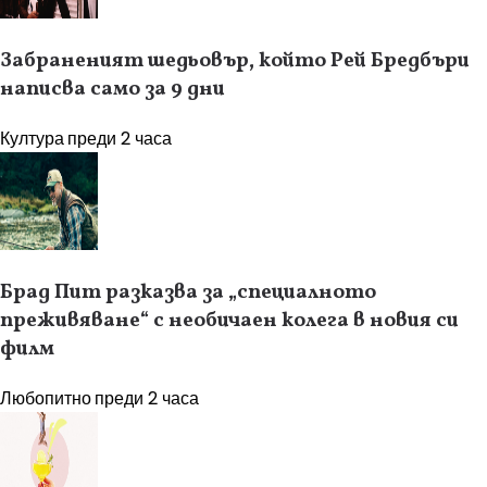
Забраненият шедьовър, който Рей Бредбъри
написва само за 9 дни
Култура
преди 2 часа
Брад Пит разказва за „специалното
преживяване“ с необичаен колега в новия си
филм
Любопитно
преди 2 часа