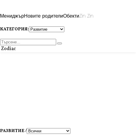
Мениджър
Новите родители
Обекти
Zin Zin
КАТЕГОРИЯ:
Zodiac
РАЗВИТИЕ /