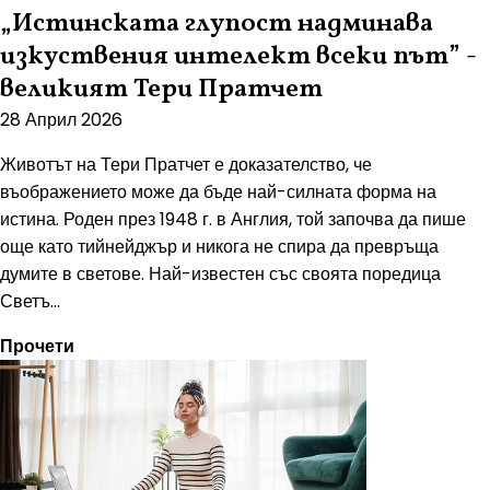
„Истинската глупост надминава
изкуствения интелект всеки път” -
великият Тери Пратчет
28 Април 2026
Животът на Тери Пратчет е доказателство, че
въображението може да бъде най-силната форма на
истина. Роден през 1948 г. в Англия, той започва да пише
още като тийнейджър и никога не спира да превръща
думите в светове. Най-известен със своята поредица
Светъ...
Прочети