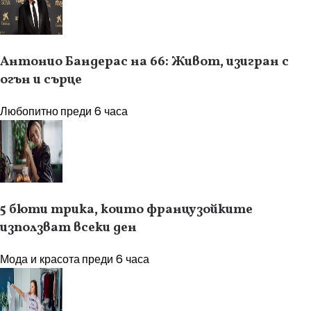
Антонио Бандерас на 66: Живот, изигран с
огън и сърце
Любопитно
преди 6 часа
5 бюти трика, които французойките
използват всеки ден
Мода и красота
преди 6 часа