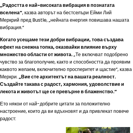
„Радостта е най-високата вибрация в познатата
вселена“
, казва авторът на бестселъри Ейми Лий
Меркрий пред Bustle, „нейната енергия повишава нашата
вибрация.“
Когато усещаме тези добри вибрации, това създава
ефект на снежна топка, оказвайки влияние върху
множество области от живота.
„Те включват подобрено
чувство за благополучие, както и способността да проявим
каквото желаем, включително просперитет и щастие“, казва
Меркри.
„Вие сте архитектът на вашата реалност.
Създайте такава с радост, хармония, удоволствие и
лекота и животът ще се превърне в блаженство.“
Ето някои от най-добрите цитати за положително
настроение, които да ви вдъхновят и да привлекат повече
радост: