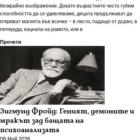
безкрайно въображение. Докато възрастните често губим
способността да се удивляваме, децата продължават да
откриват магията във всичко – в листо, падащо от дърво, в
пеперуда, кацнала на рамото, или в
Прочети
Зигмунд Фройд: Геният, демоните и
мракът зад бащата на
психоанализата
06 Май 2026