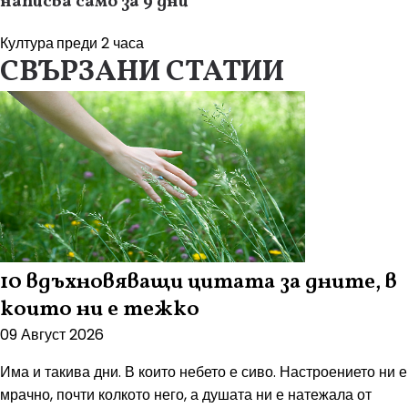
написва само за 9 дни
Култура
преди 2 часа
СВЪРЗАНИ СТАТИИ
10 вдъхновяващи цитата за дните, в
които ни е тежко
09 Август 2026
Има и такива дни. В които небето е сиво. Настроението ни е
мрачно, почти колкото него, а душата ни е натежала от