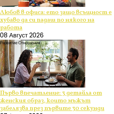
Любов в офиса: ето защо всъщност е
хубаво да си падаш по някого на
работа
08 Август 2026
Развитие
Отношения
Първо впечатление: 3 детайла от
женския образ, които мъжът
забелязва през първите 30 секунди