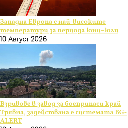
Западна Европа с най-високите
температури за периода юни–юли
10 Август 2026
Взривове в завод за боеприпаси край
Трявна, задействана е системата BG-
ALERT