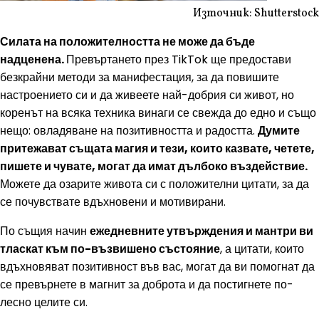
Източник: Shutterstock
Силата на положителността не може да бъде
надценена.
Превъртането през TikTok ще предостави
безкрайни методи за манифестация, за да повишите
настроението си и да живеете най-добрия си живот, но
коренът на всяка техника винаги се свежда до едно и също
нещо: овладяване на позитивността и радостта.
Думите
притежават същата магия и тези, които казвате, четете,
пишете и чувате, могат да имат дълбоко въздействие.
Можете да озарите живота си с положителни цитати, за да
се почувствате вдъхновени и мотивирани.
По същия начин
ежедневните утвърждения и мантри ви
тласкат към по-възвишено състояние
, а цитати, които
вдъхновяват позитивност във вас, могат да ви помогнат да
се превърнете в магнит за доброта и да постигнете по-
лесно целите си.