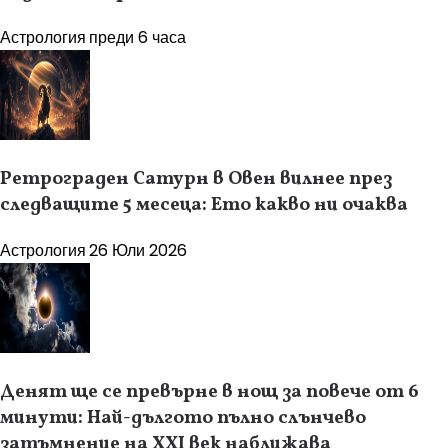
Астрология
преди 6 часа
Ретрограден Сатурн в Овен вилнее през
следващите 5 месеца: Ето какво ни очаква
Астрология
26 Юли 2026
Денят ще се превърне в нощ за повече от 6
минути: Най-дългото пълно слънчево
затъмнение на XXI век наближава