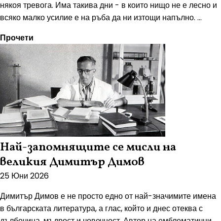
някоя тревога. Има такива дни - в които нищо не е лесно и
всяко малко усилие е на ръба да ни изтощи напълно. ...
Прочети
Най-запомнящите се мисли на
великия Димитър Димов
25 Юни 2026
Димитър Димов е не просто едно от най-значимите имена
в българската литература, а глас, който и днес отеква с
дълбочина, мъдрост и човечност. Автор на емблематични