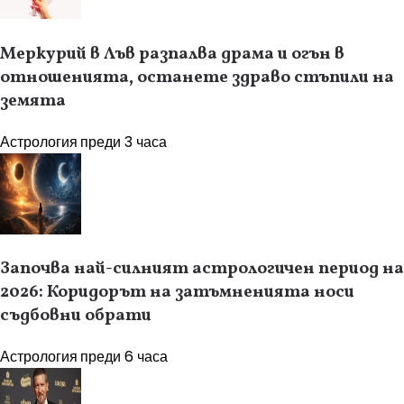
Меркурий в Лъв разпалва драма и огън в
отношенията, останете здраво стъпили на
земята
Астрология
преди 3 часа
Започва най-силният астрологичен период на
2026: Коридорът на затъмненията носи
съдбовни обрати
Астрология
преди 6 часа