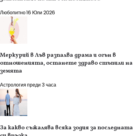
Любопитно
16 Юли 2026
Меркурий в Лъв разпалва драма и огън в
отношенията, останете здраво стъпили на
земята
Астрология
преди 3 часа
За какво съжалява всяка зодия за последната
си връзка