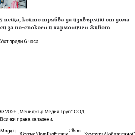
7 неща, които трябва да изхвърлиш от дома
си за по-спокоен и хармоничен живот
Уют
преди 6 часа
© 2026 „Мениджър Медия Груп“ ООД.
Всички права запазени.
Мода и
Свят
Вкусно
Уют
Развитие
Култура
Любопитно
Q