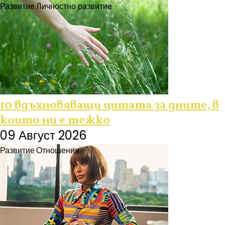
Развитие
Личностно развитие
10 вдъхновяващи цитата за дните, в
които ни е тежко
09 Август 2026
Развитие
Отношения