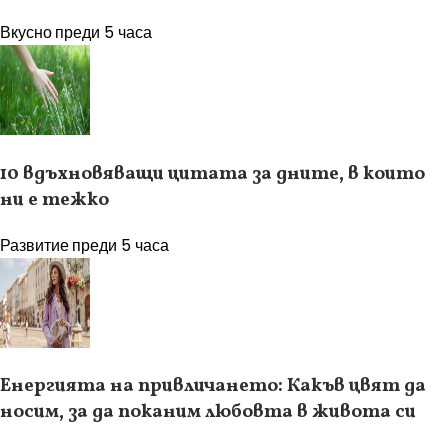
Вкусно
преди 5 часа
10 вдъхновяващи цитата за дните, в които
ни е тежко
Развитие
преди 5 часа
Енергията на привличането: Какъв цвят да
носим, за да поканим любовта в живота си