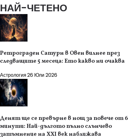
НАЙ-ЧЕТЕНО
Ретрограден Сатурн в Овен вилнее през
следващите 5 месеца: Ето какво ни очаква
Астрология
26 Юли 2026
Денят ще се превърне в нощ за повече от 6
минути: Най-дългото пълно слънчево
затъмнение на XXI век наближава