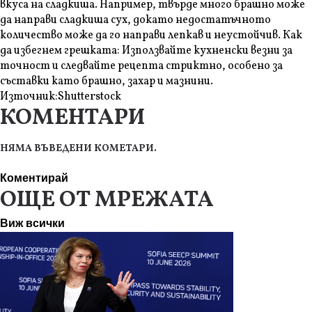
вкуса на сладкиша. Например, твърде много брашно може
да направи сладкиша сух, докато недостатъчното
количество може да го направи лепкав и неустойчив. Как
да избегнем грешката: Използвайте кухненски везни за
точност и следвайте рецепта стриктно, особено за
съставки като брашно, захар и мазнини.
Източник:
Shutterstock
КОМЕНТАРИ
НЯМА ВЪВЕДЕНИ КОМЕТАРИ.
Коментирай
ОЩЕ ОТ МРЕЖАТА
Виж всички