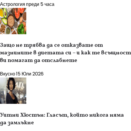
Астрология
преди 5 часа
Защо не трябва да се отказвате от
мазнините в диетата си – и как те всъщност
ви помагат да отслабнете
Вкусно
15 Юли 2026
Уитни Хюстън: Гласът, който никога няма
да замлъкне