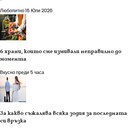
Любопитно
16 Юли 2026
6 храни, които сме измивали неправилно до
момента
Вкусно
преди 5 часа
За какво съжалява всяка зодия за последната
си връзка