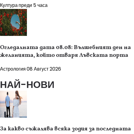
Култура
преди 5 часа
Огледалната дата 08.08: Вълшебният ден на
желанията, който отваря Лъвската порта
Астрология
08 Август 2026
НАЙ-НОВИ
За какво съжалява всяка зодия за последната