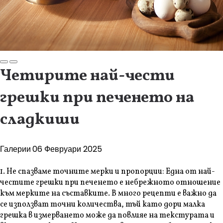
Четирите най-чести
грешки при печенето на
сладкиши
Галерии
06 Февруари 2025
1. Не спазваме точните мерки и пропорции: Една от най-
честите грешки при печенето е небрежното отношение
към мерките на съставките. В много рецепти е важно да
се използват точни количества, тъй като дори малка
грешка в измерването може да повлияе на текстурата и