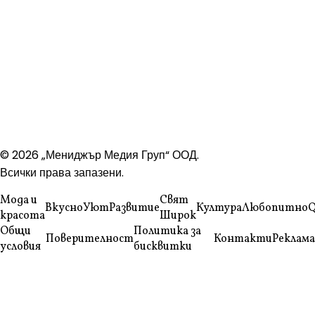
© 2026 „Мениджър Медия Груп“ ООД.
Всички права запазени.
Мода и
Свят
Вкусно
Уют
Развитие
Култура
Любопитно
Q
красота
Широк
Общи
Политика за
Поверителност
Контакти
Реклама
условия
бисквитки