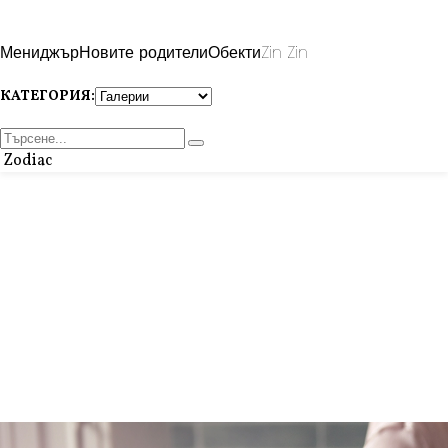
Мениджър
Новите родители
Обекти
Zin Zin
КАТЕГОРИЯ:
Zodiac