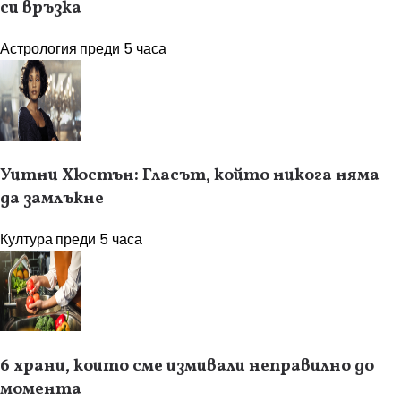
си връзка
Астрология
преди 5 часа
Уитни Хюстън: Гласът, който никога няма
да замлъкне
Култура
преди 5 часа
6 храни, които сме измивали неправилно до
момента