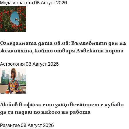
Мода и красота
08 Август 2026
Огледалната дата 08.08: Вълшебният ден на
желанията, който отваря Лъвската порта
Астрология
08 Август 2026
Любов в офиса: ето защо всъщност е хубаво
да си падаш по някого на работа
Развитие
08 Август 2026