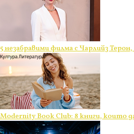
5 незабравими филма с Чарлийз Терон,
Култура
Литература
Modernity Book Club: 8 книги, които 
Култура
Събития