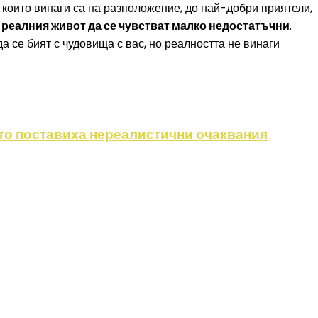
, които винаги са на разположение, до най-добри приятели,
в реалния живот да се чувстват малко недостатъчни
.
да се бият с чудовища с вас, но реалността не винаги
ито поставиха нереалистични очаквания