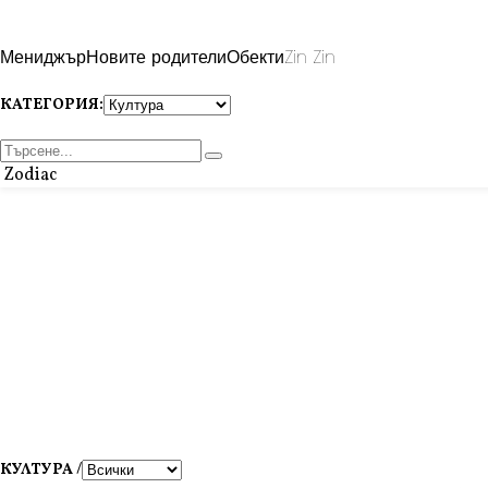
Мениджър
Новите родители
Обекти
Zin Zin
КАТЕГОРИЯ:
Zodiac
КУЛТУРА /