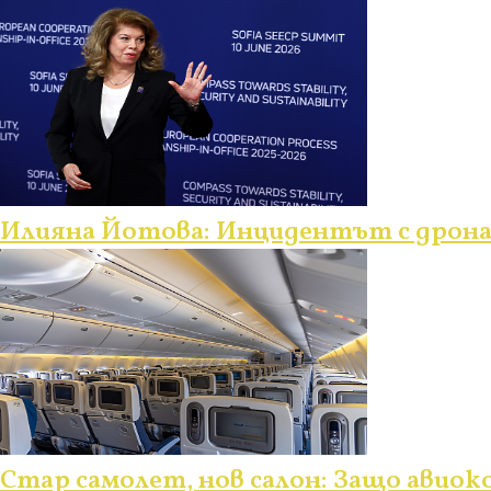
Илияна Йотова: Инцидентът с дрона 
Стар самолет, нов салон: Защо авио