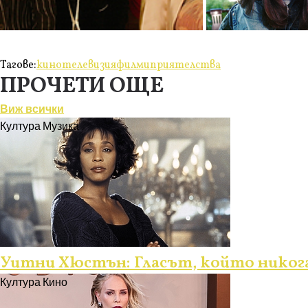
Тагове:
кино
телевизия
филми
приятелства
ПРОЧЕТИ ОЩЕ
Виж всички
Култура
Музика
Уитни Хюстън: Гласът, който никога
Култура
Кино