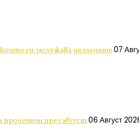
07 Авг
 които си заслужава да гледате
06 Август 202
да прочетеш през август