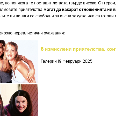
, но понякога те поставят летвата твърде високо. От герои
филмовите приятелства
могат да накарат отношенията ни 
елите ви винаги са свободни за късна закуска или са готови 
ериозно нереалистични очаквания:
6 измислени приятелства, ко
Галерии
19 Февруари 2025