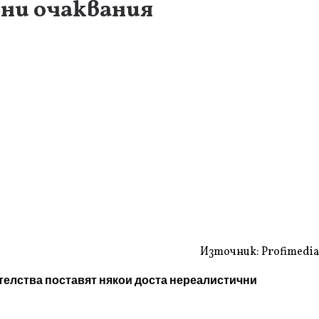
ни очаквания
Източник: Profimedia
телства поставят някои доста нереалистични