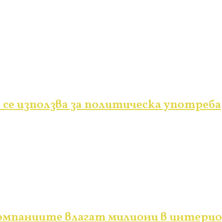
се използва за политическа употреба
компаниите влагат милиони в интери