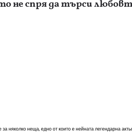
то не спря да търси любов
е за няколко неща, едно от които е нейната легендарна акт