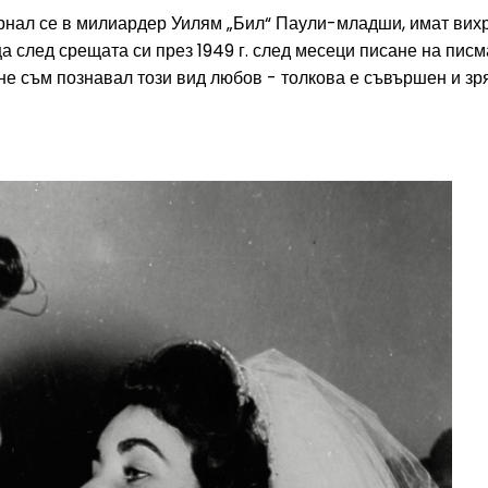
рнал се в милиардер Уилям „Бил“ Паули-младши, имат вихре
ца след срещата си през 1949 г. след месеци писане на пис
не съм познавал този вид любов - толкова е съвършен и зр