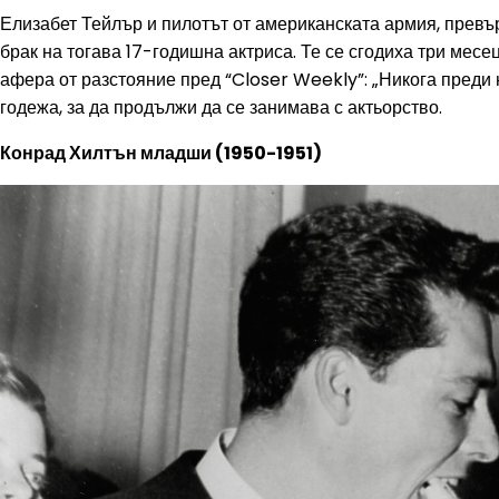
Елизабет Тейлър и пилотът от американската армия, превъ
брак на тогава 17-годишна актриса. Те се сгодиха три месе
афера от разстояние пред “Closer Weekly”: „Никога преди 
годежа, за да продължи да се занимава с актьорство.
Конрад Хилтън младши (1950-1951)