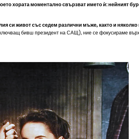
което хората моментално свързват името ѝ: нейният бу
лия си живот със седем различни мъже, както и няколко
 включващ бивш президент на САЩ), ние се фокусираме вър