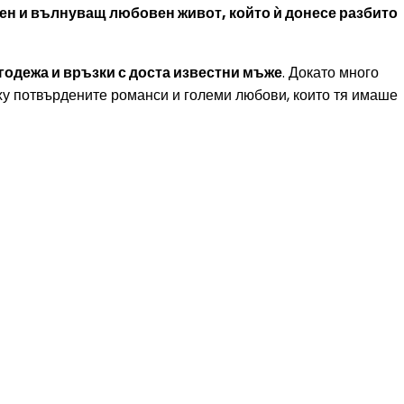
рен и вълнуващ любовен живот, който ѝ донесе разбито
 годежа и връзки с доста известни мъже
. Докато много
ху потвърдените романси и големи любови, които тя имаше