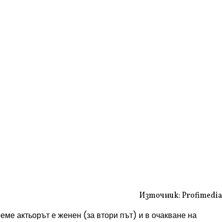
Източник: Profimedia
реме актьорът е женен (за втори път) и в очакване на