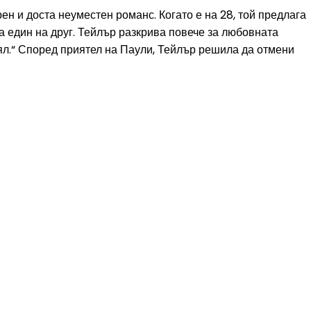
н и доста неуместен романс. Когато е на 28, той предлага
ма един на друг. Тейлър разкрива повече за любовната
ял.“ Според приятел на Паули, Тейлър решила да отмени