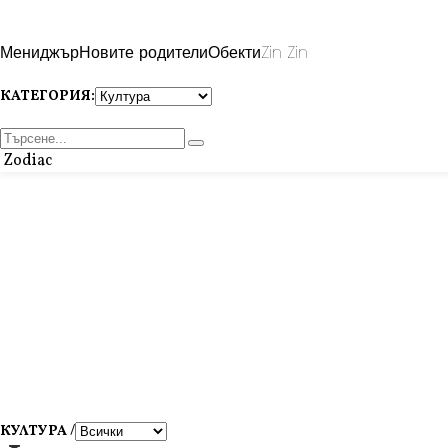
Мениджър
Новите родители
Обекти
Zin Zin
КАТЕГОРИЯ:
Zodiac
КУЛТУРА /