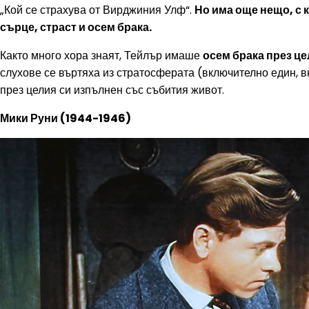
„Кой се страхува от Вирджиния Улф“.
Но има още нещо, с 
сърце, страст и осем брака.
Както много хора знаят, Тейлър имаше
осем брака през це
слухове се въртяха из стратосферата (включително един,
през целия си изпълнен със събития живот.
Мики Руни (1944-1946)