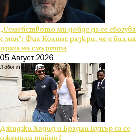
„Семейството ми дойде да се сбогува
с мен“: Фил Колинс разкри, че е бил на
прага на смъртта
05 Август 2026
Любопитно
Светски
Джиджи Хадид и Брадли Купър са се
оженили тайно?