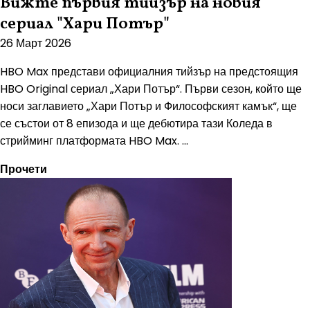
Вижте първия тийзър на новия
сериал "Хари Потър"
26 Март 2026
HBO Max представи официалния тийзър на предстоящия
HBO Original сериал „Хари Потър“. Първи сезон, който ще
носи заглавието „Хари Потър и Философският камък“, ще
се състои от 8 епизода и ще дебютира тази Коледа в
стрийминг платформата HBO Max. ...
Прочети