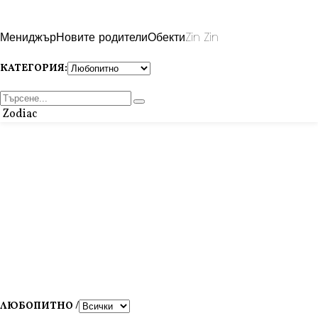
Мениджър
Новите родители
Обекти
Zin Zin
КАТЕГОРИЯ:
Zodiac
ЛЮБОПИТНО /