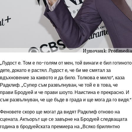
Източник: Profimedia
„Лудост е. Том е по-голям от мен, той винаги е бил готиното
дете, докато е растял. Лудост е, че би ме смятал за
вдъхновение за каквото и да било. Толкова е мило“, каза
Радклиф. „Супер съм развълнуван, че той е в това, че
прави Бродуей и че прави шоуто. Наистина е прекрасно. И
съм развълнуван, че ще бъде в града и ще мога да го видя.“
Феновете скоро ще могат да видят Радклиф отново на
сцената. Актьорът ще се завърне на Бродуей следващата
година в бродуейската премиера на „Всяко брилянтно