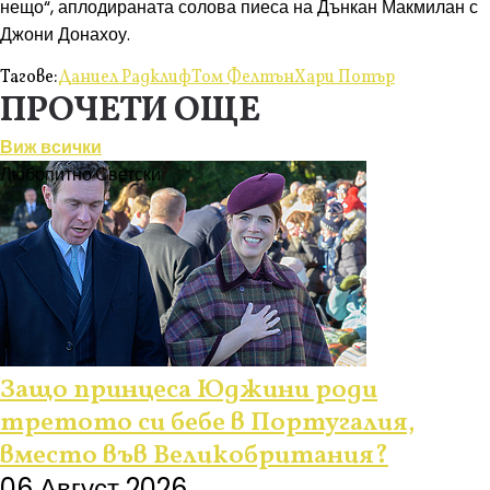
нещо“, аплодираната солова пиеса на Дънкан Макмилан с
Джони Донахоу.
Тагове:
Даниел Радклиф
Том Фелтън
Хари Потър
ПРОЧЕТИ ОЩЕ
Виж всички
Любопитно
Светски
Защо принцеса Юджини роди
третото си бебе в Португалия,
вместо във Великобритания?
06 Август 2026