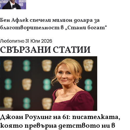
Бен Афлек спечели милион долара за
благотворителност в „Стани богат“
Любопитно
31 Юли 2026
СВЪРЗАНИ СТАТИИ
Джоан Роулинг на 61: писателката,
която превърна детството ни в