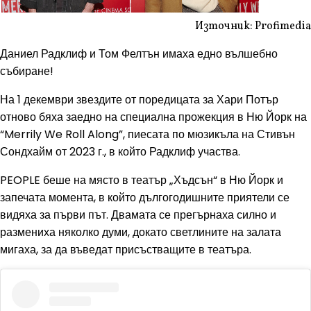
Източник: Profimedia
Даниел Радклиф и Том Фелтън имаха едно вълшебно
събиране!
На 1 декември звездите от поредицата за Хари Потър
отново бяха заедно на специална прожекция в Ню Йорк на
“Merrily We Roll Along”, пиесата по мюзикъла на Стивън
Сондхайм от 2023 г., в който Радклиф участва.
PEOPLE беше на място в театър „Хъдсън“ в Ню Йорк и
запечата момента, в който дългогодишните приятели се
видяха за първи път. Двамата се прегърнаха силно и
размениха няколко думи, докато светлините на залата
мигаха, за да въведат присъстващите в театъра.