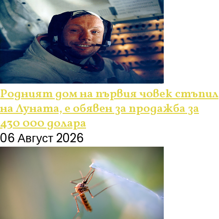
Родният дом на първия човек стъпил
на Луната, е обявен за продажба за
430 000 долара
06 Август 2026