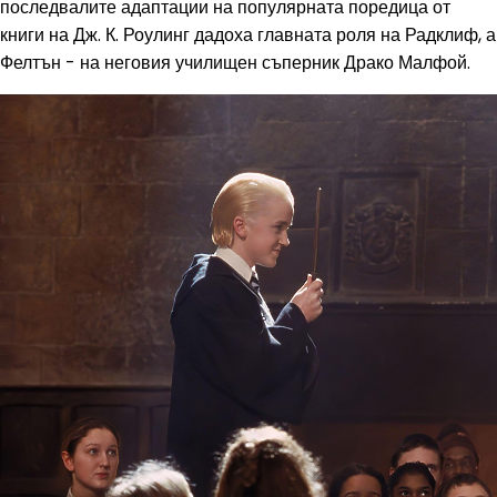
последвалите адаптации на популярната поредица от
книги на Дж. К. Роулинг дадоха главната роля на Радклиф, а
Фелтън - на неговия училищен съперник Драко Малфой.