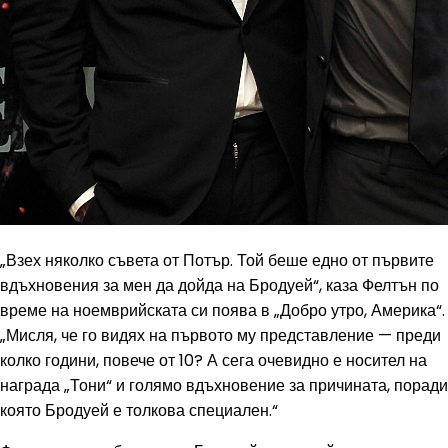
„Взех няколко съвета от Потър. Той беше едно от първите
вдъхновения за мен да дойда на Бродуей“, каза Фелтън по
време на ноемврийската си поява в „Добро утро, Америка“.
„Мисля, че го видях на първото му представление — преди
колко години, повече от 10? А сега очевидно е носител на
награда „Тони“ и голямо вдъхновение за причината, поради
която Бродуей е толкова специален.“