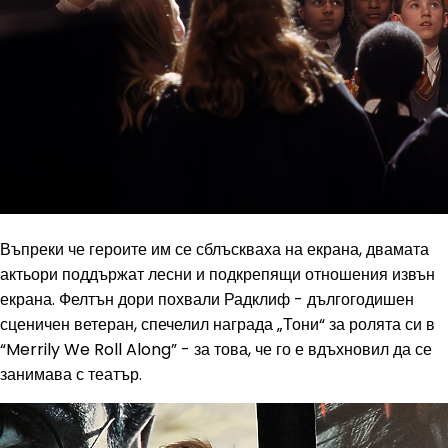
Въпреки че героите им се сблъскваха на екрана, двамата
актьори поддържат лесни и подкрепящи отношения извън
екрана. Фелтън дори похвали Радклиф - дългогодишен
сценичен ветеран, спечелил награда „Тони“ за ролята си в
“Merrily We Roll Along” - за това, че го е вдъхновил да се
занимава с театър.