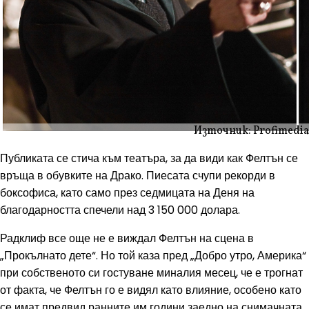
Източник: Profimedia
Публиката се стича към театъра, за да види как Фелтън се
връща в обувките на Драко. Пиесата счупи рекорди в
боксофиса, като само през седмицата на Деня на
благодарността спечели над 3 150 000 долара.
Радклиф все още не е виждал Фелтън на сцена в
„Прокълнато дете“. Но той каза пред „Добро утро, Америка“
при собственото си гостуване миналия месец, че е трогнат
от факта, че Фелтън го е видял като влияние, особено като
се имат предвид ранните им години заедно на снимачната