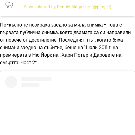
A post shared by People Magazine (@people)
По-късно те позираха заедно за мила снимка - това е
първата публична снимка, която двамата са си направили
от повече от десетилетие. Последният път, когато бяха
снимани заедно на събитие, беше на 11 юли 2011 г. на
премиерата в Ню Йорк на „Хари Потър и Даровете на
смъртта: Част 2“.