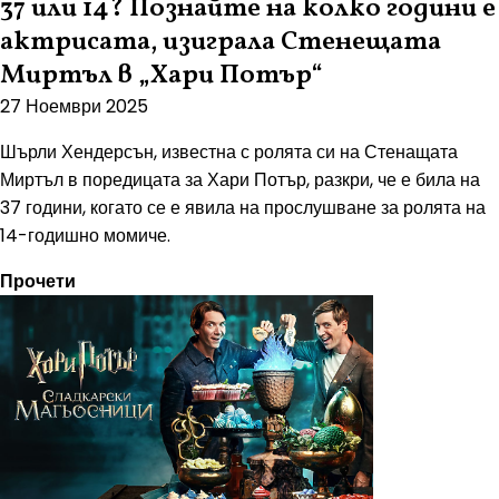
37 или 14? Познайте на колко години е
актрисата, изиграла Стенещата
Миртъл в „Хари Потър“
27 Ноември 2025
Шърли Хендерсън, известна с ролята си на Стенащата
Миртъл в поредицата за Хари Потър, разкри, че е била на
37 години, когато се е явила на прослушване за ролята на
14-годишно момиче.
Прочети