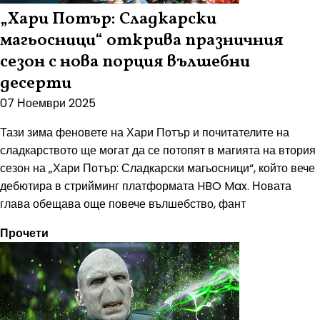
„Хари Потър: Сладкарски
магьосници“ открива празничния
сезон с нова порция вълшебни
десерти
07 Ноември 2025
Тази зима феновете на Хари Потър и почитателите на
сладкарството ще могат да се потопят в магията на втория
сезон на „Хари Потър: Сладкарски магьосници“, който вече
дебютира в стрийминг платформата HBO Max. Новата
глава обещава още повече вълшебство, фант
Прочети