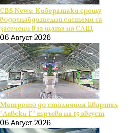
CBS News: Кибератаки срещу
водоснабдителни системи са
засечени в 12 щата на САЩ
06 Август 2026
Метрото до столичния квартал
"Левски Г" тръгва на 15 август
06 Август 2026