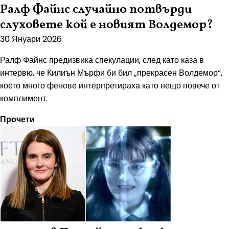
Ралф Файнс случайно потвърди
слуховете кой е новият Волдемор?
30 Януари 2026
Ралф Файнс предизвика спекулации, след като каза в
интервю, че Килиън Мърфи би бил „прекрасен Волдемор“,
което много фенове интерпретираха като нещо повече от
комплимент.
Прочети