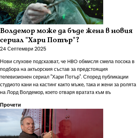
Волдемор може да бъде жена в новия
сериал "Хари Потър"?
24 Септември 2025
Нови слухове подсказват, че HBO обмисля смела посока в
подбора на актьорския състав за предстоящия
телевизионен сериал "Хари Потър". Според публикации
студиото кани на кастинг както мъже, така и жени за ролята
на Лорд Волдемор, което отваря вратата към въ
Прочети