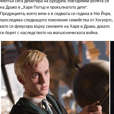
Фелтън сега дебютира на Бродуей, повтаряйки ролята си
на Драко в „Хари Потър и прокълнатото дете“.
Продукцията, която вече е в седмата си година в Ню Йорк,
проследява следващото поколение семейства от Хогуортс,
като се фокусира върху синовете на Хари и Драко, докато
се борят с наследството на магьосническата война.