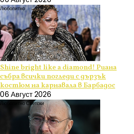
Любопитно
Shine bright like a diamond! Риана
събра всички погледи с дързък
костюм на карнавала в Барбадос
06 Август 2026
Любопитно
Светски