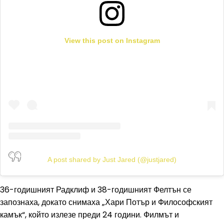
View this post on Instagram
A post shared by Just Jared (@justjared)
36-годишният Радклиф и 38-годишният Фелтън се
запознаха, докато снимаха „Хари Потър и Философският
камък“, който излезе преди 24 години. Филмът и