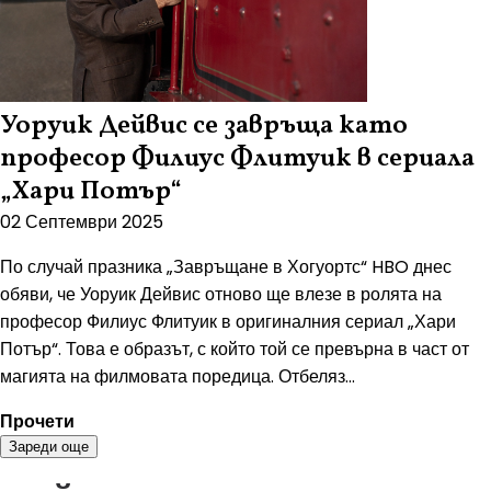
Уоруик Дейвис се завръща като
професор Филиус Флитуик в сериала
„Хари Потър“
02 Септември 2025
По случай празника „Завръщане в Хогуортс“ HBO днес
обяви, че Уоруик Дейвис отново ще влезе в ролята на
професор Филиус Флитуик в оригиналния сериал „Хари
Потър“. Това е образът, с който той се превърна в част от
магията на филмовата поредица. Отбеляз...
Прочети
Зареди още