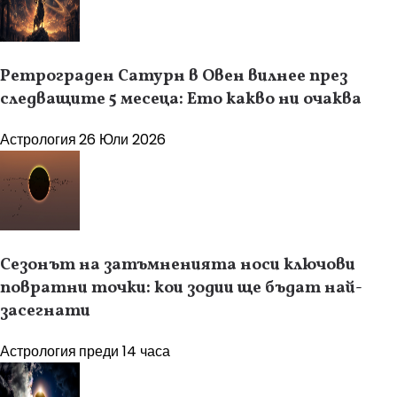
Ретрограден Сатурн в Овен вилнее през
следващите 5 месеца: Ето какво ни очаква
Астрология
26 Юли 2026
Сезонът на затъмненията носи ключови
повратни точки: кои зодии ще бъдат най-
засегнати
Астрология
преди 14 часа