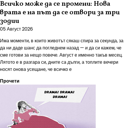
Всичко може да се промени: Нова
врата е на път да се отвори за три
зодии
05 Август 2026
Има моменти, в които животът сякаш спира за секунда, за
да ни даде шанс да погледнем назад — и да си кажем, че
сме готови за нещо повече. Август е именно такъв месец.
Лятото е в разгара си, дните са дълги, а топлите вечери
носят онова усещане, че всичко е
Прочети