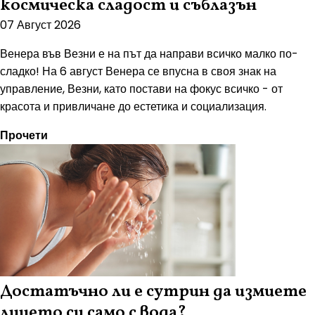
космическа сладост и съблазън
07 Август 2026
Венера във Везни е на път да направи всичко малко по-
сладко! На 6 август Венера се впусна в своя знак на
управление, Везни, като постави на фокус всичко - от
красота и привличане до естетика и социализация.
Прочети
Достатъчно ли е сутрин да измиете
лицето си само с вода?