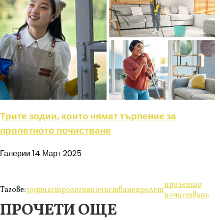
Трите зодии, които нямат търпение за
пролетното почистване
Галерии
14 Март 2025
пролетно
Тагове:
зодии
астрология
почистване
пролет
почистване
ПРОЧЕТИ ОЩЕ