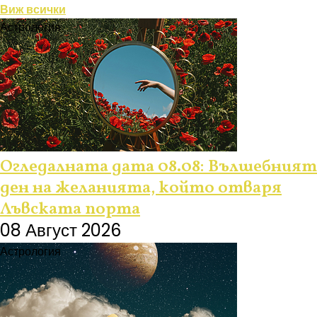
Виж всички
Астрология
Огледалната дата 08.08: Вълшебният
ден на желанията, който отваря
Лъвската порта
08 Август 2026
Астрология