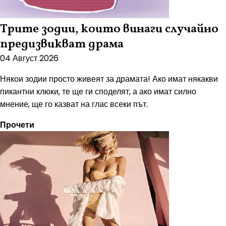
Трите зодии, които винаги случайно
предизвикват драма
04 Август 2026
Някои зодии просто живеят за драмата! Ако имат някакви
пикантни клюки, те ще ги споделят, а ако имат силно
мнение, ще го казват на глас всеки път.
Прочети