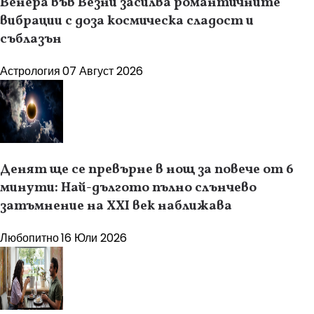
Венера във Везни засилва романтичните
вибрации с доза космическа сладост и
съблазън
Астрология
07 Август 2026
Денят ще се превърне в нощ за повече от 6
минути: Най-дългото пълно слънчево
затъмнение на XXI век наближава
Любопитно
16 Юли 2026