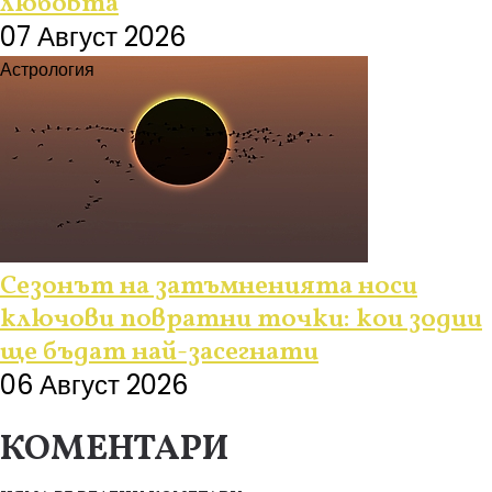
любовта
07 Август 2026
Астрология
Сезонът на затъмненията носи
ключови повратни точки: кои зодии
ще бъдат най-засегнати
06 Август 2026
КОМЕНТАРИ