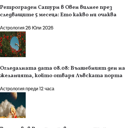
Ретрограден Сатурн в Овен вилнее през
следващите 5 месеца: Ето какво ни очаква
Астрология
26 Юли 2026
Огледалната дата 08.08: Вълшебният ден на
желанията, който отваря Лъвската порта
Астрология
преди 12 часа