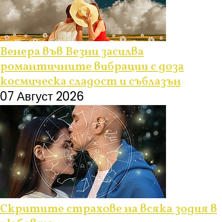
Венера във Везни засилва
романтичните вибрации с доза
космическа сладост и съблазън
07 Август 2026
Астрология
Скритите страхове на всяка зодия в