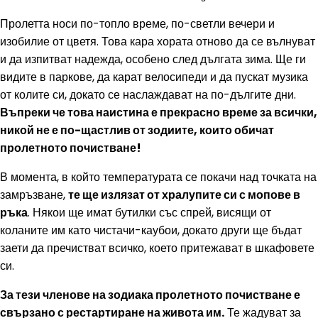
Пролетта носи по-топло време, по-светли вечери и
изобилие от цветя. Това кара хората отново да се вълнуват
и да изпитват надежда, особено след дългата зима. Ще ги
видите в паркове, да карат велосипеди и да пускат музика
от колите си, докато се наслаждават на по-дългите дни.
Въпреки че това наистина е прекрасно време за всички,
никой не е по-щастлив от зодиите, които обичат
пролетното почистване!
В момента, в който температурата се покачи над точката на
замръзване,
те ще излязат от хралупите си с мопове в
ръка
. Някои ще имат бутилки със спрей, висящи от
коланите им като чистачи-каубои, докато други ще бъдат
заети да пречистват всичко, което притежават в шкафовете
си.
За тези членове на зодиака пролетното почистване е
свързано с рестартиране на живота им.
Те жадуват за