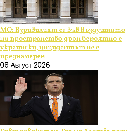
МО: Взривилият се във въздушното
ни пространство дрон вероятно е
украински, инцидентът не е
преднамерен
08 Август 2026