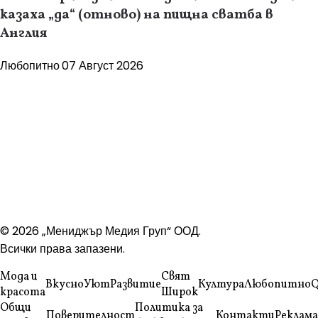
казаха „да“ (отново) на пищна сватба в
Англия
Любопитно
07 Август 2026
© 2026 „Мениджър Медия Груп“ ООД.
Всички права запазени.
Мода и
Свят
Вкусно
Уют
Развитие
Култура
Любопитно
Q
красота
Широк
Общи
Политика за
Поверителност
Контакти
Реклама