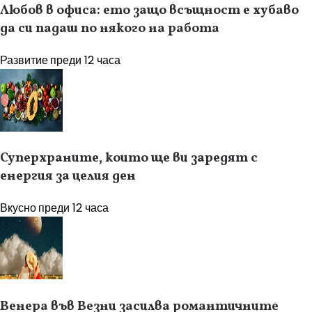
Любов в офиса: ето защо всъщност е хубаво
да си падаш по някого на работа
Развитие
преди 12 часа
Суперхраните, които ще ви заредят с
енергия за целия ден
Вкусно
преди 12 часа
Венера във Везни засилва романтичните