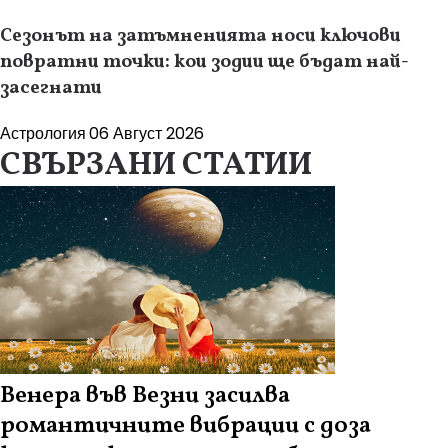
Сезонът на затъмненията носи ключови
повратни точки: кои зодии ще бъдат най-
засегнати
Астрология
06 Август 2026
СВЪРЗАНИ СТАТИИ
Венера във Везни засилва
романтичните вибрации с доза