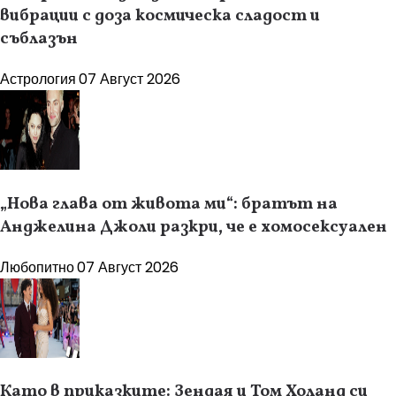
вибрации с доза космическа сладост и
съблазън
Астрология
07 Август 2026
„Нова глава от живота ми“: братът на
Анджелина Джоли разкри, че е хомосексуален
Любопитно
07 Август 2026
Като в приказките: Зендая и Том Холанд си