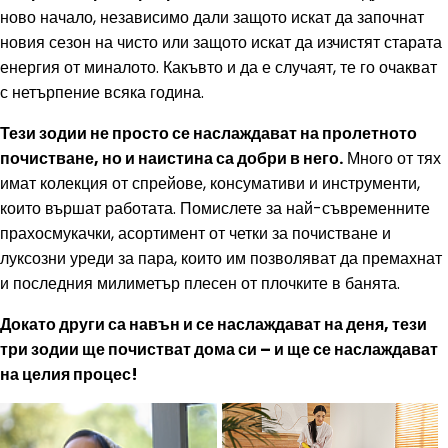
ново начало, независимо дали защото искат да започнат
новия сезон на чисто или защото искат да изчистят старата
енергия от миналото. Какъвто и да е случаят, те го очакват
с нетърпение всяка година.
Тези зодии не просто се наслаждават на пролетното
почистване, но и наистина са добри в него.
Много от тях
имат колекция от спрейове, консумативи и инструменти,
които вършат работата. Помислете за най-съвременните
прахосмукачки, асортимент от четки за почистване и
луксозни уреди за пара, които им позволяват да премахнат
и последния милиметър плесен от плочките в банята.
Докато други са навън и се наслаждават на деня, тези
три зодии ще почистват дома си – и ще се наслаждават
на целия процес!