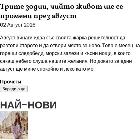
Трите зодии, чийто живот ще се
промени през август
02 Август 2026
Август винаги идва със своята жарка решителност да
разтопи старото и да отвори място за ново. Това е месец на
горещи следобеди, морски залези и късни нощи, в които
сякаш небето слуша нашите желания. Но докато за едни
август ще мине спокойно и леко като мо
Прочети
Зареди още
НАЙ-НОВИ