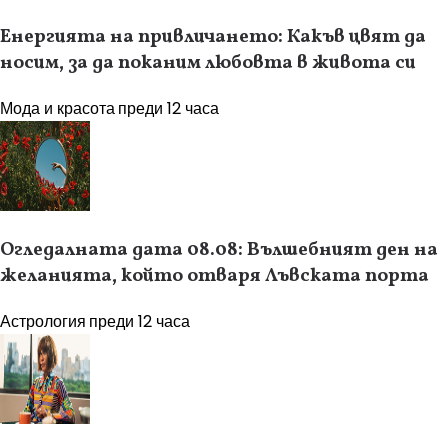
Енергията на привличането: Какъв цвят да
носим, за да поканим любовта в живота си
Мода и красота
преди 12 часа
Огледалната дата 08.08: Вълшебният ден на
желанията, който отваря Лъвската порта
Астрология
преди 12 часа