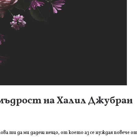
мъдрост на Халил Джубран
ова ти да ми дадеш нещо, от което аз се нуждая повече от