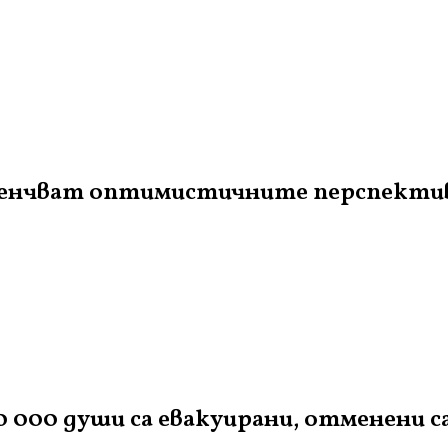
засенчват оптимистичните перспекти
 000 души са евакуирани, отменени с