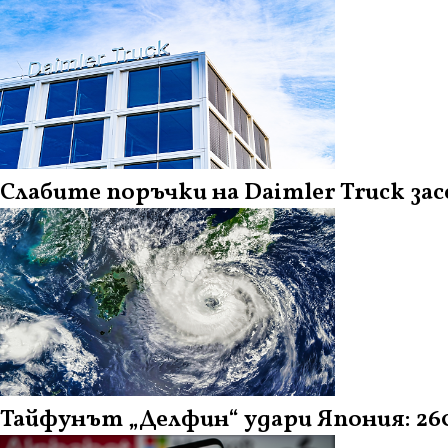
Слабите поръчки на Daimler Truck 
Тайфунът „Делфин“ удари Япония: 260