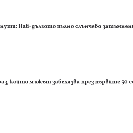
инути: Най-дългото пълно слънчево затъмнени
раз, които мъжът забелязва през първите 30 