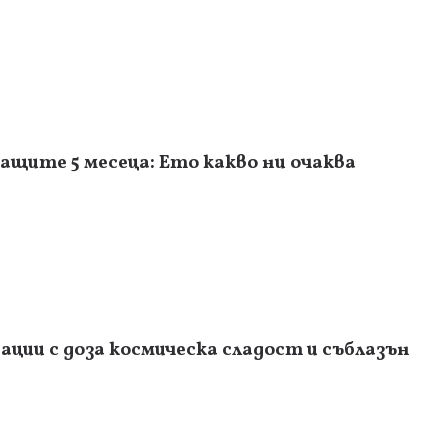
ащите 5 месеца: Ето какво ни очаква
ции с доза космическа сладост и съблазън