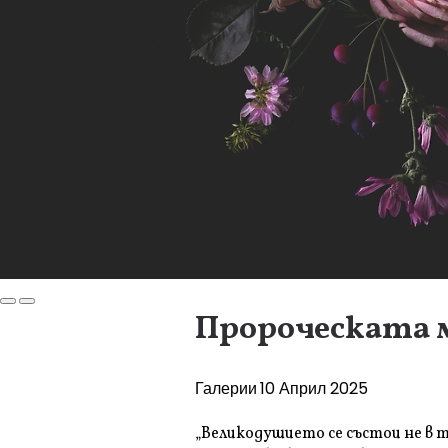
Пророческата 
Галерии
10 Април 2025
„Великодушието се състои не в т