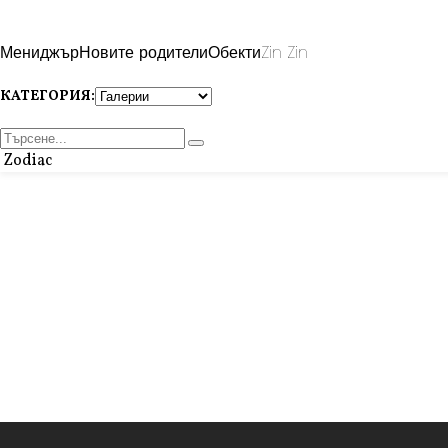
Мениджър
Новите родители
Обекти
Zin Zin
КАТЕГОРИЯ:
Zodiac