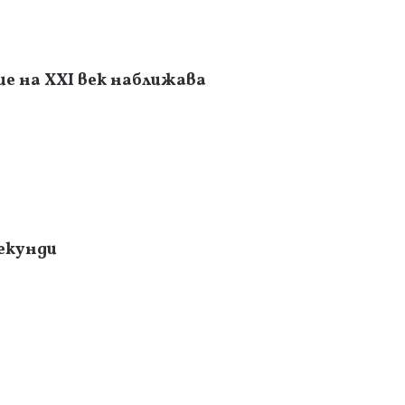
е на XXI век наближава
секунди