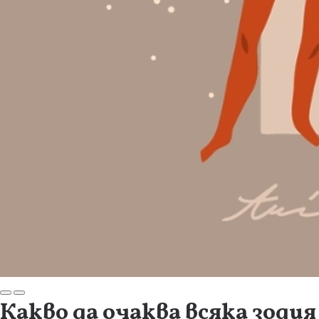
Какво да очаква всяка зодия