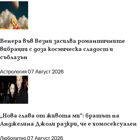
Венера във Везни засилва романтичните
вибрации с доза космическа сладост и
съблазън
Астрология
07 Август 2026
„Нова глава от живота ми“: братът на
Анджелина Джоли разкри, че е хомосексуален
Любопитно
07 Август 2026