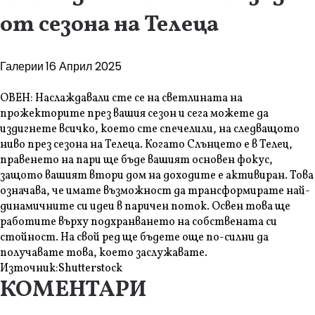
от сезона на Телеца
Галерии
16 Април 2025
ОВЕН: Наслаждавали сте се на светлината на
прожекторите през вашия сезон и сега можете да
издигнете всичко, което сте спечелили, на следващото
ниво през сезона на Телеца. Когато Слънцето е в Телец,
правенето на пари ще бъде вашият основен фокус,
защото вашият втори дом на доходите е активиран. Това
означава, че имате възможност да трансформирате най-
динамичните си идеи в паричен поток. Освен това ще
работите върху подхранването на собствената си
стойност. На свой ред ще бъдете още по-силни да
получавате това, което заслужавате.
Източник:
Shutterstock
КОМЕНТАРИ