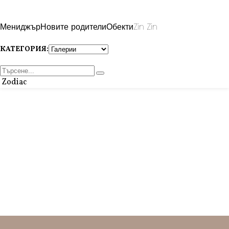
Мениджър
Новите родители
Обекти
Zin Zin
КАТЕГОРИЯ:
Zodiac