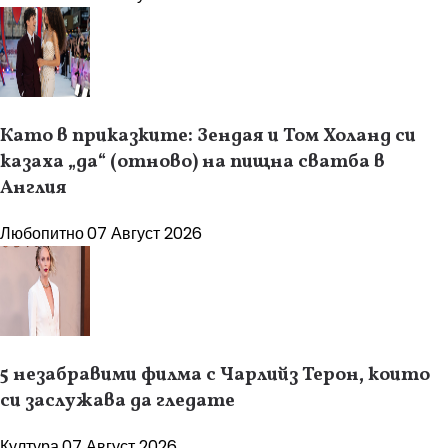
Като в приказките: Зендая и Том Холанд си
казаха „да“ (отново) на пищна сватба в
Англия
Любопитно
07 Август 2026
5 незабравими филма с Чарлийз Терон, които
си заслужава да гледате
Култура
07 Август 2026