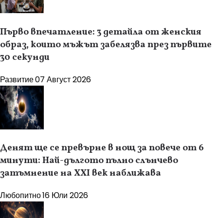
Първо впечатление: 3 детайла от женския
образ, които мъжът забелязва през първите
30 секунди
Развитие
07 Август 2026
Денят ще се превърне в нощ за повече от 6
минути: Най-дългото пълно слънчево
затъмнение на XXI век наближава
Любопитно
16 Юли 2026