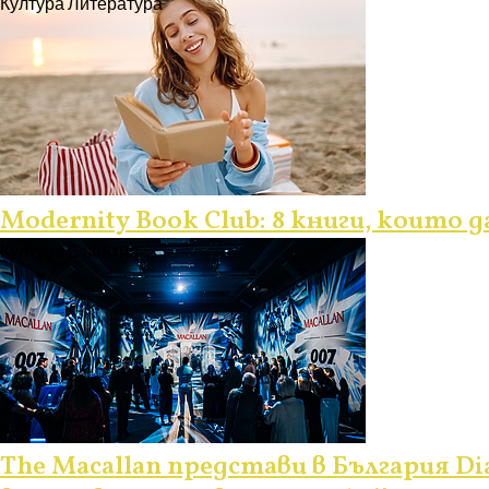
Култура
Литература
Modernity Book Club: 8 книги, които 
Култура
Събития
The Macallan представи в България Dia