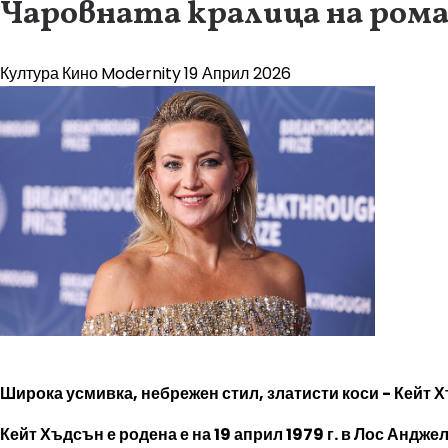
Чаровната кралица на ром
Култура
Кино
Modernity
19 Април 2026
Широка усмивка, небрежен стил, златисти коси - Кейт 
Кейт Хъдсън е родена е на 19 април 1979 г. в Лос Андж