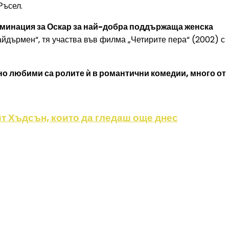
Ръсел.
номинация за Оскар за най-добра поддържаща женска
айдърмен“, тя участва във филма „Четирите пера“ (2002) с
о любими са ролите ѝ в романтични комедии, много от
т Хъдсън, които да гледаш още днес