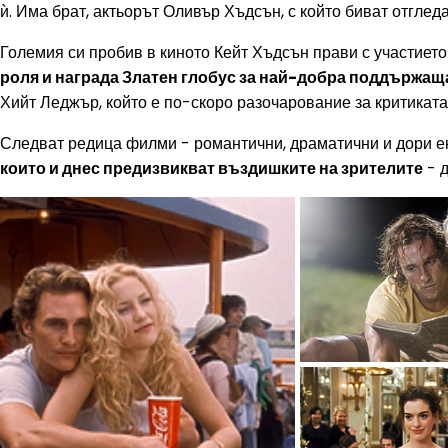
ѝ. Има брат, актьорът Оливър Хъдсън, с който биват отглед
Големия си пробив в киното Кейт Хъдсън прави с участиет
роля и награда Златен глобус за най-добра поддържащ
Хийт Леджър, който е по-скоро разочарование за критиката
Следват редица филми - романтични, драматични и дори ек
които и днес предизвикват въздишките на зрителите
- д