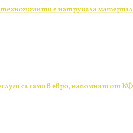
техногиганти е натрупала материални
слуги са само в евро, напомнят от К