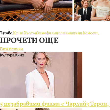
Тагове:
Кейт Хъдсън
кино
филми
романтични комедии
ПРОЧЕТИ ОЩЕ
Виж всички
Култура
Кино
5 незабравими филма с Чарлийз Терон,