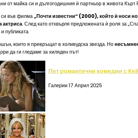
ани от майка си и дългогодишния ѝ партньор в живота Кърт 
о си във филма
„Почти известни“ (2000), който ѝ носи 
а актриса
. След като отхвърля предложената ѝ роля за „Сп
 и публиката.
шън, които я превръщат в холивудска звезда. Но
несъмнен
ори да ги гледаме за хиляден път!
Пет романтични комедии с Кей
Галерии
17 Април 2025