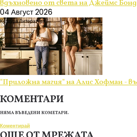
вдъхновено от света на Джеймс Бонд
04 Август 2026
Култура
Литература
"Приложна магия" на Алис Хофман - 
КОМЕНТАРИ
НЯМА ВЪВЕДЕНИ КОМЕТАРИ.
Коментирай
ОЩЕ ОТ МРЕЖАТА