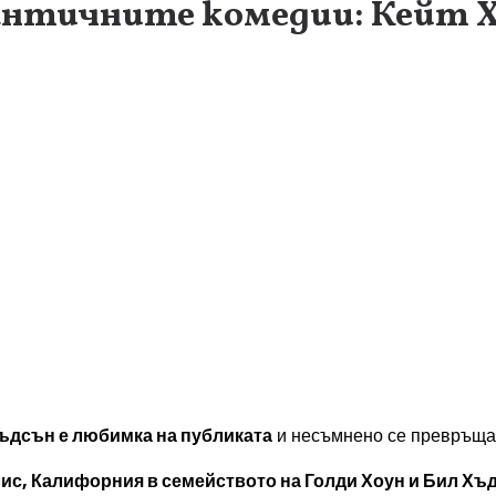
античните комедии: Кейт Х
Хъдсън е любимка на публиката
и несъмнено се превръща 
елис, Калифорния в семейството на Голди Хоун и Бил Хъ