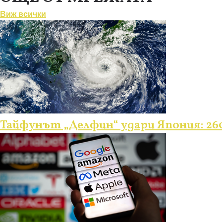
Виж всички
Тайфунът „Делфин“ удари Япония: 260