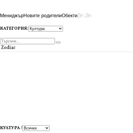
Мениджър
Новите родители
Обекти
Zin Zin
КАТЕГОРИЯ:
Zodiac
КУЛТУРА /