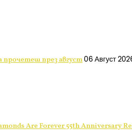
06 Август 202
да прочетеш през август
monds Are Forever 55th Anniversary Re