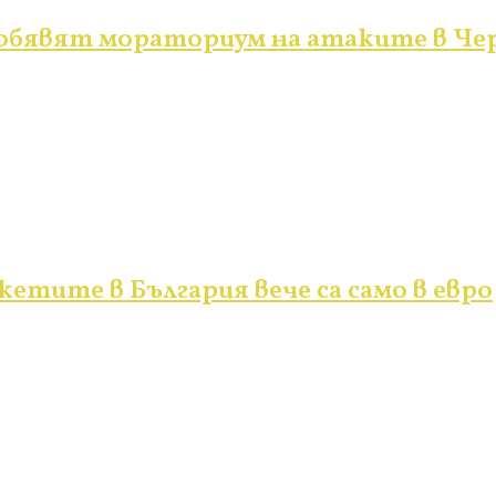
а обявят мораториум на атаките в Че
кетите в България вече са само в евро