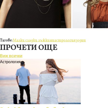
Тагове:
Малки сладки лъжкини
астрология
зодии
ПРОЧЕТИ ОЩЕ
Виж всички
Астрология