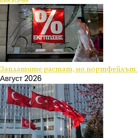
Виж всички
Заплатите растат, но портфейлът н
Август 2026