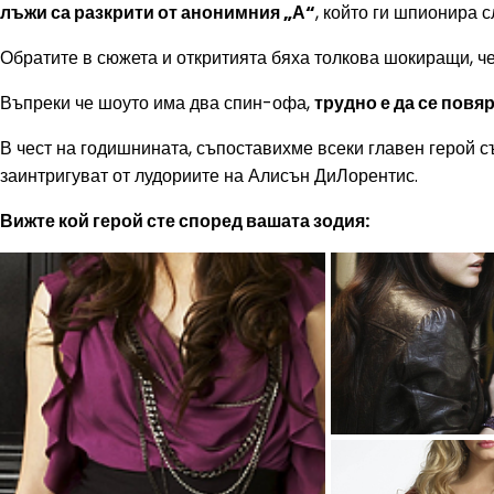
лъжи са разкрити от анонимния „А“
, който ги шпионира 
Обратите в сюжета и откритията бяха толкова шокиращи, че 
Въпреки че шоуто има два спин-офа,
трудно е да се повя
В чест на годишнината, съпоставихме всеки главен герой с
заинтригуват от лудориите на Алисън ДиЛорентис.
Вижте кой герой сте според вашата зодия: