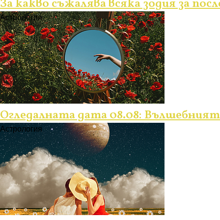
За какво съжалява всяка зодия за пос
Астрология
Огледалната дата 08.08: Вълшебният
Астрология