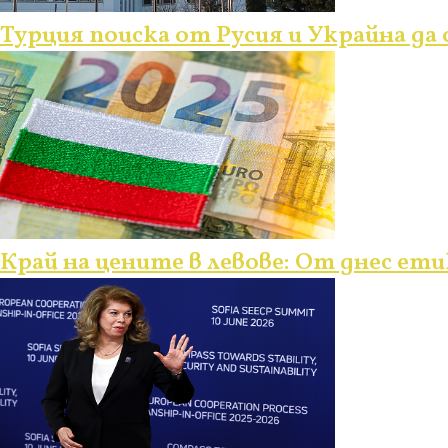
Турция поиска от Русия и Украйна д
Край на цените в левове: От днес ети