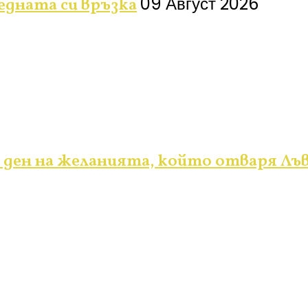
09 Август 2026
ледната си връзка
 ден на желанията, който отваря Лъ