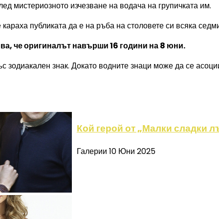
след мистериозното изчезване на водача на групичката им.
караха публиката да е на ръба на столовете си всяка седми
рва, че оригиналът навърши 16 години на 8 юни.
ъс зодиакален знак. Докато водните знаци може да се асоц
Кой герой от „Малки сладки л
Галерии
10 Юни 2025