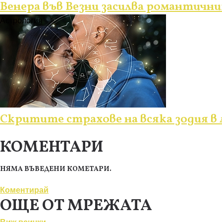
Венера във Везни засилва романтични
Астрология
Скритите страхове на всяка зодия в
КОМЕНТАРИ
НЯМА ВЪВЕДЕНИ КОМЕТАРИ.
Коментирай
ОЩЕ ОТ МРЕЖАТА