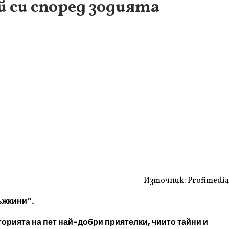
й си според зодията
Източник: Profimedia
ъжкини“.
торията на пет най-добри приятелки, чиито тайни и