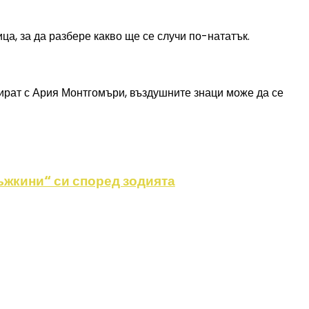
ца, за да разбере какво ще се случи по-нататък.
иират с Ария Монтгомъри, въздушните знаци може да се
ъжкини“ си според зодията