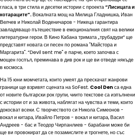
гласа, в три стила и десетки истории с проекта
“Лисицата и
котараците”.
Вокалната мощ на Милица Гладнишка, Иван
Велчев и Николай Воденичаров - Никеца гарантира
завладяващо пътешествие в емоционалния свят на велики
литературни герои. В Кино Кабана тримата „трубадури“ ще
представят новата си песен по романа "Майстора и
Маргарита". “Devil sent me" е парче, което започва с
мощен госпъл, преминава в див рок и ще ви отведе някъде
в космоса.
На 15 юни момчетата, които умеят да прескачат жанрови
граници ще взривят сцената на SoFest.
Cool Den
са една
от новите български рок групи, чиито текстове са изпълнени
с истории от и за живота, наблягат на чувства и теми, които
докосват всеки. С творчеството си Никола Симеонов -
вокал и китара, Ивайло Петров - вокал и китара, Васил
Андреев - бас и Теодор Чирпанлиев - барабани може би
ще ви провокират да се позамислите и трогнете, но със