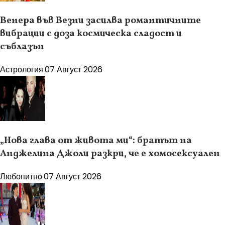
Венера във Везни засилва романтичните
вибрации с доза космическа сладост и
съблазън
Астрология
07 Август 2026
„Нова глава от живота ми“: братът на
Анджелина Джоли разкри, че е хомосексуален
Любопитно
07 Август 2026