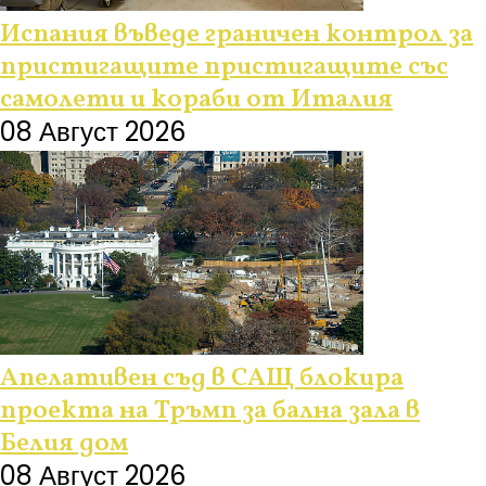
Испания въведе граничен контрол за
пристигащите пристигащите със
самолети и кораби от Италия
08 Август 2026
Апелативен съд в САЩ блокира
проекта на Тръмп за бална зала в
Белия дом
08 Август 2026