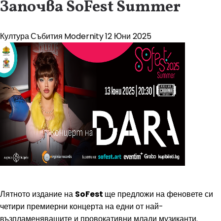
Започва SoFest Summer
Култура
Събития
Modernity
12 Юни 2025
Лятното издание на
SoFest
ще предложи на феновете си
четири премиерни концерта на едни от най-
възпламеняващите и провокативни млади музиканти.