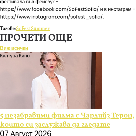
фестивала във фейсбук -
https://www.facebook.com/SoFestSofia/ и в инстаграм -
https://www.instagram.com/sofest_sofia/.
Тагове:
SoFest Summer
ПРОЧЕТИ ОЩЕ
Виж всички
Култура
Кино
5 незабравими филма с Чарлийз Терон,
които си заслужава да гледате
07 Август 2026