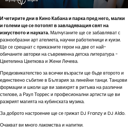
И четирите дни в Кино Кабана и парка пред него, малки
и големи ще се потопят в завладяващия свят на
изкуството и науката.
Малчуганите ще се забавляват с
разнообразни арт ателиета, научни работилници и куизи.
Ще се срещнат с приказните герои на две от най-
обичаните авторки на съвременна детска литература -
Цветелина Цветкова и Жени Лечева.
Предизвикателство за всички възрасти ще бъде второто и
единствено събитие в България за линейни танци. Танцови
формации и школи ще ви завихрят в ритъма на различни
стилове, а Раул Торрес и професионални артисти ще ви
разкрият магията на кубинската музика.
За доброто настроение ще се грижат DJ Franzy и DJ Aldo.
Очакват ви много лакомства и напитки.