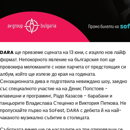
DARA
ще превземе сцената на 13 юни, с изцяло нов лайф
формат. Непокорното явление на българския поп ще
провокира меломаните с нови парчета от предстоящия си
албум, който ще излезе до края на годината.
Сензационната дива е подготвила невиждано шоу, заедно
със специалното участие на на Денис Попстоев -
клавишни и програминг, Радо Казасов - барабани и
танцьорите Владислава Стеценко и Виктория Петкова. Не
пропускайте първо на SoFest, DARA с дебюта й на най-
чаканото музикално събитие в столицата.
Съботната вечер ще се насладите на три открояващи се