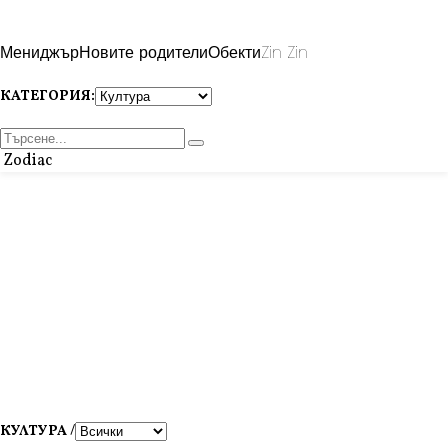
Мениджър
Новите родители
Обекти
Zin Zin
КАТЕГОРИЯ:
Zodiac
КУЛТУРА /