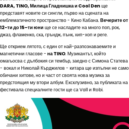
DARA, TINO, Милица Гладнишка и Cool Den
ще
представят новите си сингли, първо на сцената на
емблематичното пространство - Кино Кабана.
Вечерите от
12-ти до 15–ти юни
ще се насладите на много поп, рок,
джаз, фламенко, ска, гръндж, пънк, хип-хоп и реге.
Ще открием лятото, с един от най-разпознаваемите и
магнетични гласове -
на TINO
. Музикантът, който
омагьосва с дълбокия си тембър, заедно с Симона Статева
- вокал и Николай Кърджилов - китара ще изпълни не само
обичани хитове, но и част от своята нова музика за
предстоящия му втори албум. Ексклузивно, за публиката на
фестивала специалните гости ще са Vall и Robi.