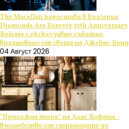
The Macallan представи в България
Diamonds Are Forever 55th Anniversary
Release с ексклузивно събитие,
вдъхновено от света на Джеймс Бонд
04 Август 2026
Култура
Литература
"Приложна магия" на Алис Хофман -
вълшебство от страниците до