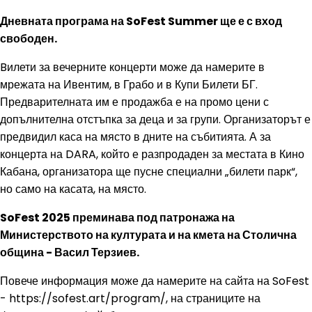
Дневната програма на SoFest Summer ще е с вход
свободен.
Bилети за вечерните концерти може да намерите в
мрежата на Ивентим, в Грабо и в Купи Билети БГ.
Предварителната им е продажба е на промо цени с
допълнителна отстъпка за деца и за групи. Организаторът е
предвидил каса на място в дните на събитията. А за
концерта на DARA, който е разпродаден за местата в Кино
Кабана, организатора ще пусне специални „билети парк“,
но само на касата, на място.
SoFest 2025 преминава под патронажа на
Министерството на културата и на кмета на Столична
община - Васил Терзиев.
Повече информация може да намерите на сайта на SoFest
- https://sofest.art/program/, на страниците на