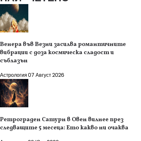
Венера във Везни засилва романтичните
вибрации с доза космическа сладост и
съблазън
Астрология
07 Август 2026
Ретрограден Сатурн в Овен вилнее през
следващите 5 месеца: Ето какво ни очаква