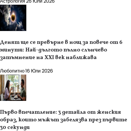
Астрология
26 Юли 2026
Денят ще се превърне в нощ за повече от 6
минути: Най-дългото пълно слънчево
затъмнение на XXI век наближава
Любопитно
16 Юли 2026
Първо впечатление: 3 детайла от женския
образ, които мъжът забелязва през първите
30 секунди