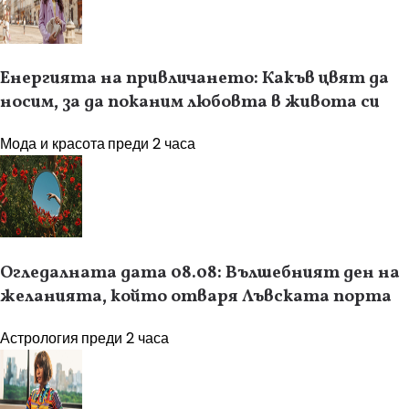
Енергията на привличането: Какъв цвят да
носим, за да поканим любовта в живота си
Мода и красота
преди 2 часа
Огледалната дата 08.08: Вълшебният ден на
желанията, който отваря Лъвската порта
Астрология
преди 2 часа