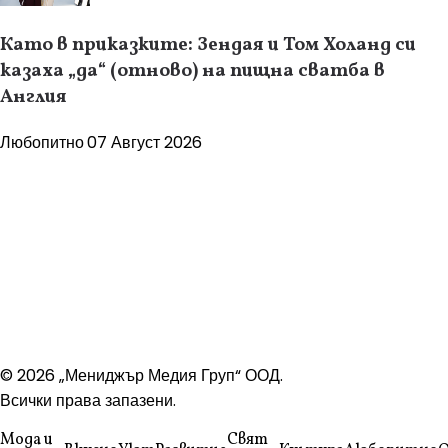
Като в приказките: Зендая и Том Холанд си
казаха „да“ (отново) на пищна сватба в
Англия
Любопитно
07 Август 2026
© 2026 „Мениджър Медия Груп“ ООД.
Всички права запазени.
Мода и
Свят