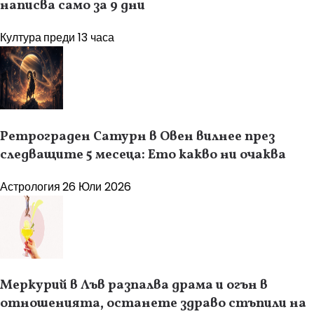
написва само за 9 дни
Култура
преди 13 часа
Ретрограден Сатурн в Овен вилнее през
следващите 5 месеца: Ето какво ни очаква
Астрология
26 Юли 2026
Меркурий в Лъв разпалва драма и огън в
отношенията, останете здраво стъпили на