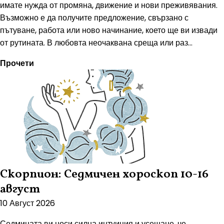
имате нужда от промяна, движение и нови преживявания.
Възможно е да получите предложение, свързано с
пътуване, работа или ново начинание, което ще ви извади
от рутината. В любовта неочаквана среща или раз...
Прочети
Скорпион: Седмичен хороскоп 10-16
август
10 Август 2026
Седмицата ви носи силна интуиция и усещане, че