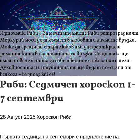
Източник: Риби – За мечтателните Риби ретроградният
Меркурий носи доза късмет в любовта и личните връзки.
Може да срещнеш стара любов или да преоткриеш
романтиката в настоящата си връзка. Също така ще
имаш повече яснота за собствените си желания и цели.
Духовността и интуицията ти ще бъдат по-силни от
всякога – възползвай се!
Риби: Седмичен хороскоп 1-
7 септември
28 Август 2025
Хороскоп
Риби
Първата седмица на септември е продължение на