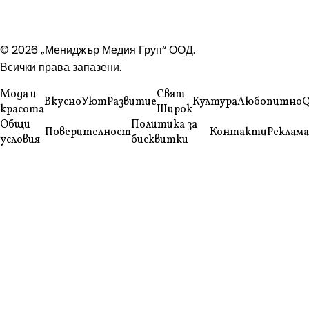
© 2026 „Мениджър Медия Груп“ ООД.
Всички права запазени.
Мода и
Свят
Вкусно
Уют
Развитие
Култура
Любопитно
Q
красота
Широк
Общи
Политика за
Поверителност
Контакти
Реклама
условия
бисквитки