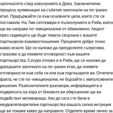
започнатото след новолунието в Дева. Заключителни
процеси, кулминация на събития започнали на по-ранен
етап. Придържайте се към основните цели, които сте си
поставили. На 7ми септември е пълнолунието в Риби, което
ще ви направи по-емоционални от обикновено. Акцент
през седмицата ще бъде темата свързана с вашите
партньорски взаимоотношения. Преценете добре точно
какво искате. Ще се наложи да преодолеете съпротиви,
страхове и да поемете отговорност към вашите
партньорства. Сатурн отново е в Риби, ще се наложи да
довършите започнато на по-ранен етап, да поемете
отговорности към себе си или към партньорите ви. Отчетете
факта, че сте по-емоционални, не бързайте с импулсивните
решения. Разяснителните разговори, информацията и
подкрепата на хора от близкото ви обкръжение ще ви
подействат мотивиращо. Ако до сега сте били в
неудовлетворителни партньорства вашата силна интуиция
ще ви покаже какво да направите. Отделете време лично за