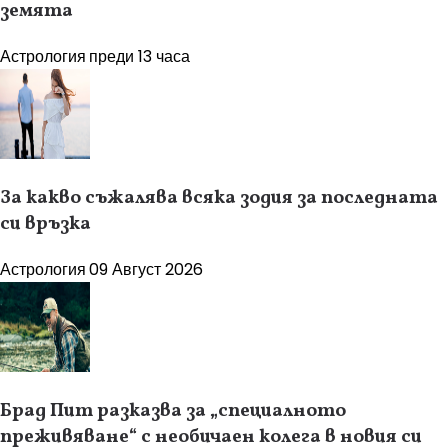
земята
Астрология
преди 13 часа
За какво съжалява всяка зодия за последната
си връзка
Астрология
09 Август 2026
Брад Пит разказва за „специалното
преживяване“ с необичаен колега в новия си