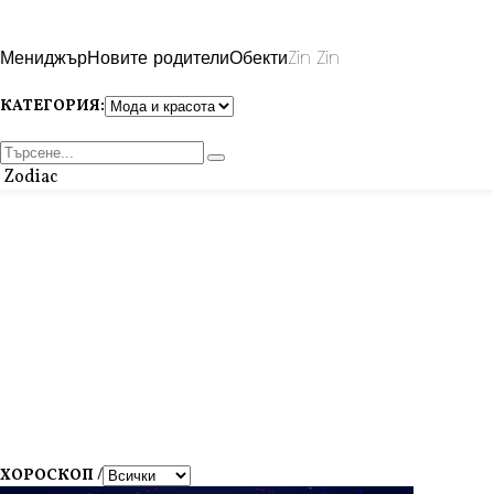
Мениджър
Новите родители
Обекти
Zin Zin
КАТЕГОРИЯ:
Zodiac
ХОРОСКОП /