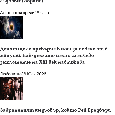
съдбовни обрати
Астрология
преди 16 часа
Денят ще се превърне в нощ за повече от 6
минути: Най-дългото пълно слънчево
затъмнение на XXI век наближава
Любопитно
16 Юли 2026
Забраненият шедьовър, който Рей Бредбъри