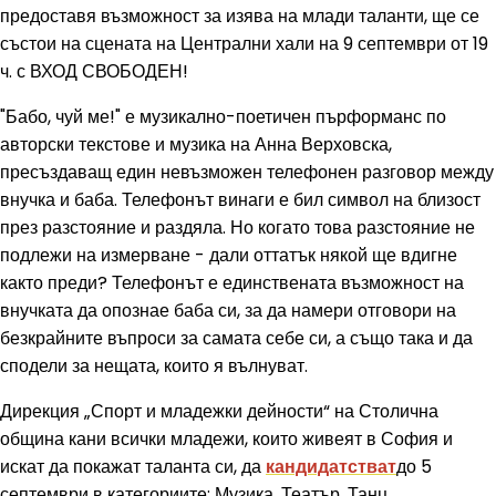
предоставя възможност за изява на млади таланти, ще се
състои на сцената на Централни хали на 9 септември от 19
ч. с ВХОД СВОБОДЕН!
"Бабо, чуй ме!" е музикално-поетичен пърформанс по
авторски текстове и музика на Анна Верховска,
пресъздаващ един невъзможен телефонен разговор между
внучка и баба. Телефонът винаги е бил символ на близост
през разстояние и раздяла. Но когато това разстояние не
подлежи на измерване - дали оттатък някой ще вдигне
както преди? Телефонът е единствената възможност на
внучката да опознае баба си, за да намери отговори на
безкрайните въпроси за самата себе си, а също така и да
сподели за нещата, които я вълнуват.
Дирекция „Спорт и младежки дейности“ на Столична
община кани всички младежи, които живеят в София и
искат да покажат таланта си, да
кандидатстват
до 5
септември в категориите: Музика, Театър, Танц,