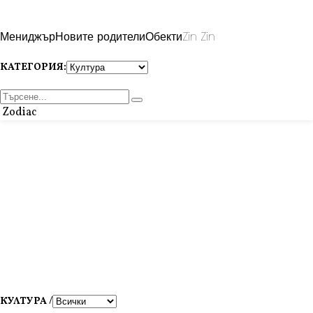
Мениджър
Новите родители
Обекти
Zin Zin
КАТЕГОРИЯ:
Zodiac
КУЛТУРА /