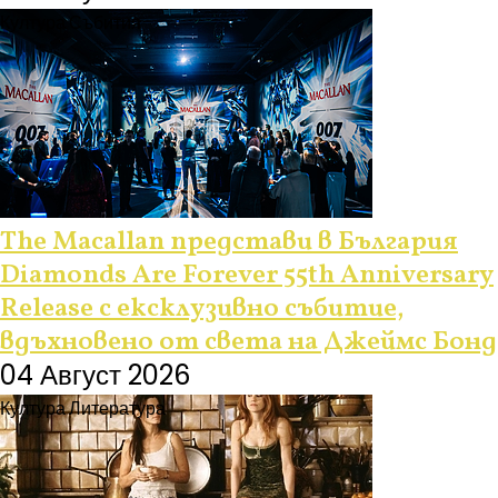
Култура
Събития
The Macallan представи в България
Diamonds Are Forever 55th Anniversary
Release с ексклузивно събитие,
вдъхновено от света на Джеймс Бонд
04 Август 2026
Култура
Литература