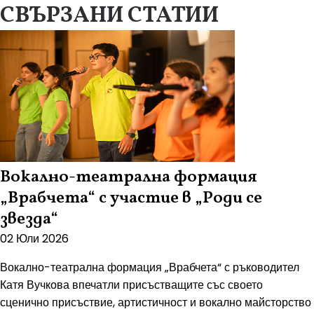
СВЪРЗАНИ СТАТИИ
Вокално-театрална формация
„Врабчета“ с участие в „Роди се
звезда“
02 Юли 2026
Вокално-театрална формация „Врабчета“ с ръководител
Катя Вучкова впечатли присъстващите със своето
сценично присъствие, артистичност и вокално майсторство