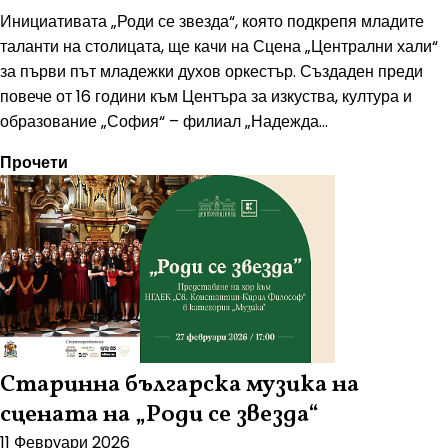
Инициативата „Роди се звезда“, която подкрепя младите
таланти на столицата, ще качи на Сцена „Централни хали“
за първи път младежки духов оркестър. Създаден преди
повече от 16 години към Центъра за изкуства, култура и
образование „София“ – филиал „Надежда...
Прочети
Старинна българска музика на
сцената на „Роди се звезда“
11 Февруари 2026