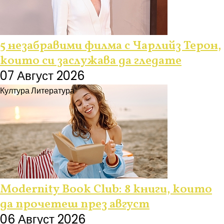
5 незабравими филма с Чарлийз Терон,
които си заслужава да гледате
07 Август 2026
Култура
Литература
Modernity Book Club: 8 книги, които
да прочетеш през август
06 Август 2026