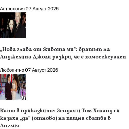
Астрология
07 Август 2026
„Нова глава от живота ми“: братът на
Анджелина Джоли разкри, че е хомосексуален
Любопитно
07 Август 2026
Като в приказките: Зендая и Том Холанд си
казаха „да“ (отново) на пищна сватба в
Англия