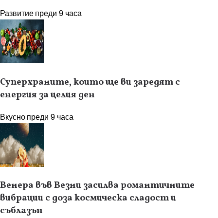
Развитие
преди 9 часа
Суперхраните, които ще ви заредят с
енергия за целия ден
Вкусно
преди 9 часа
Венера във Везни засилва романтичните
вибрации с доза космическа сладост и
съблазън