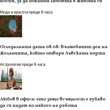
носим, за да поканим любовта в живота си
Мода и красота
преди 9 часа
Огледалната дата 08.08: Вълшебният ден на
желанията, който отваря Лъвската порта
Астрология
преди 9 часа
Любов в офиса: ето защо всъщност е хубаво
да си падаш по някого на работа