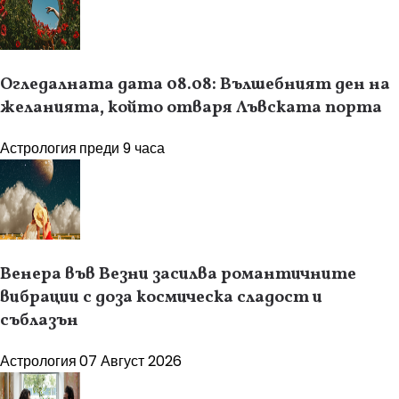
Огледалната дата 08.08: Вълшебният ден на
желанията, който отваря Лъвската порта
Астрология
преди 9 часа
Венера във Везни засилва романтичните
вибрации с доза космическа сладост и
съблазън
Астрология
07 Август 2026