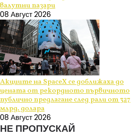
валутни пазари
08 Август 2026
Акциите на SpaceX се доближаха до
цената от рекордното първичното
публично предлагане след рали от 327
млрд. долара
08 Август 2026
НЕ ПРОПУСКАЙ