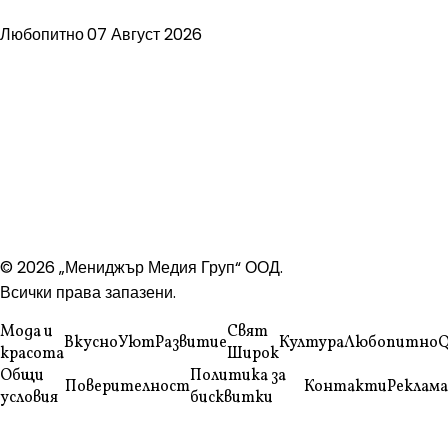
Любопитно
07 Август 2026
© 2026 „Мениджър Медия Груп“ ООД.
Всички права запазени.
Мода и
Свят
Вкусно
Уют
Развитие
Култура
Любопитно
Q
красота
Широк
Общи
Политика за
Поверителност
Контакти
Реклама
условия
бисквитки