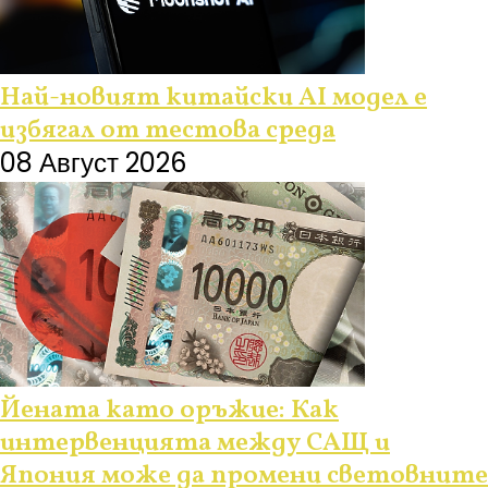
Най-новият китайски AI модел е
избягал от тестова среда
08 Август 2026
Йената като оръжие: Как
интервенцията между САЩ и
Япония може да промени световните