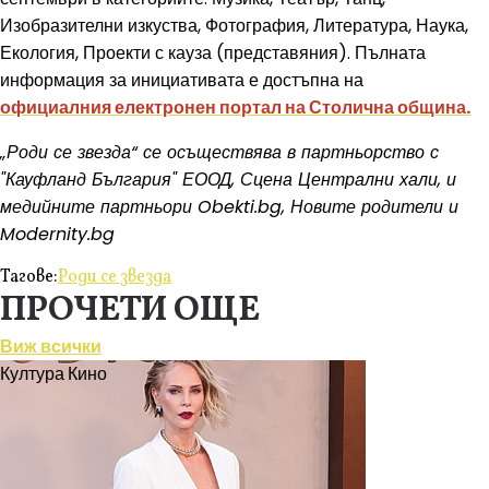
Изобразителни изкуства, Фотография, Литература, Наука,
Екология, Проекти с кауза (представяния). Пълната
информация за инициативата е достъпна на
официалния електронен портал на Столична община.
„Роди се звезда“ се осъществява в партньорство с
"Кауфланд България" ЕООД, Сцена Централни хали, и
медийните партньори Obekti.bg, Новите родители и
Modernity.bg
Тагове:
Роди се звезда
ПРОЧЕТИ ОЩЕ
Виж всички
Култура
Кино