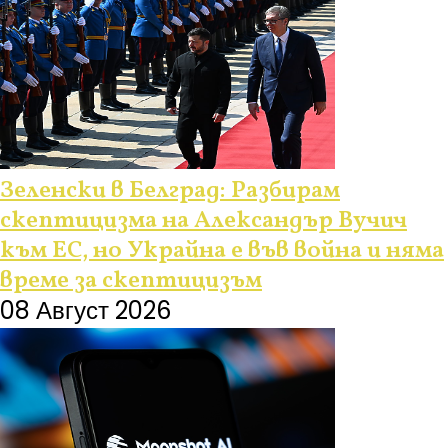
Зеленски в Белград: Разбирам
скептицизма на Александър Вучич
към ЕС, но Украйна е във война и няма
време за скептицизъм
08 Август 2026