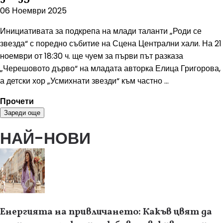
06 Ноември 2025
Инициативата за подкрепа на млади таланти „Роди се
звезда“ с поредно събитие на Сцена Централни хали. На 21
ноември от 18:30 ч. ще чуем за първи път разказа
„Черешовото дърво“ на младата авторка Елица Григорова,
а детски хор „Усмихнати звезди“ към частно ...
Прочети
Зареди още
НАЙ-НОВИ
Енергията на привличането: Какъв цвят да