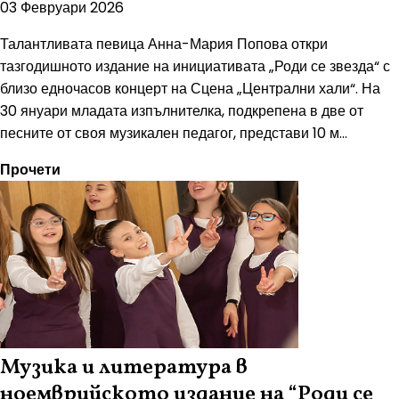
03 Февруари 2026
Талантливата певица Анна-Мария Попова откри
тазгодишното издание на инициативата „Роди се звезда“ с
близо едночасов концерт на Сцена „Централни хали“. На
30 януари младата изпълнителка, подкрепена в две от
песните от своя музикален педагог, представи 10 м...
Прочети
Музика и литература в
ноемврийското издание на “Роди се