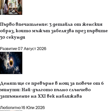
Първо впечатление: 3 детайла от женския
образ, които мъжът забелязва през първите
30 секунди
Развитие
07 Август 2026
Денят ще се превърне в нощ за повече от 6
минути: Най-дългото пълно слънчево
затъмнение на XXI век наближава
Любопитно
16 Юли 2026