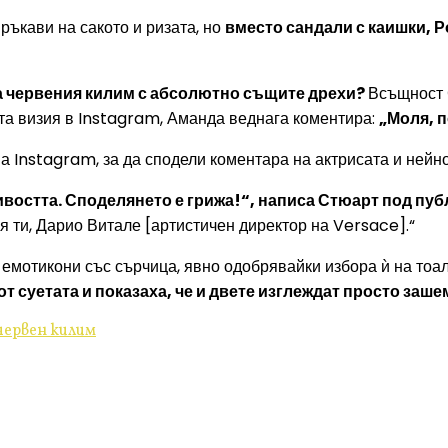
ръкави на сакото и ризата, но
вместо сандали с каишки, 
 на червения килим с абсолютно същите дрехи?
Всъщност 
ата визия в Instagram, Аманда веднага коментира:
„Моля, 
 Instagram, за да сподели коментара на актрисата и нейно
ивостта. Споделянето е грижа!“, написа Стюарт под пу
 ти, Дарио Витале [артистичен директор на Versace].“
емотикони със сърчица, явно одобрявайки избора ѝ на тоал
т суетата и показаха, че и двете изглеждат просто заш
червен килим