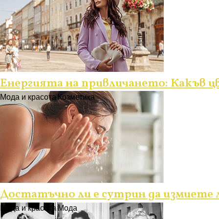
Енергията на привличането: Какъв цв
Мода и красота
Козметика
Достатъчно ли е сутрин да измиете л
Мода и красота
Мода