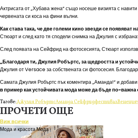
Актрисата от „Хубава жена“ също носеше визията с навити 
червената си коса на фини вълни.
Как става така, че две големи кино звезди се появяват
Стюарт и след като тя сподели снимка на Джулия с избран
След появата на Сейфрид на фотосесията, Стюарт използва
„Благодаря ти, Джулия Робъртс, за щедростта и устойч
Джулия от Versace за собствената си фотосесия. Благодаря
Самата Джулия Робъртс пък коментира „Аманда!“ и добави 
в пример как устойчивата мода може да бъде по-важна о
Тагове:
Джулия Робъртс
Аманда Сейфрид
фестивал
Венеция
ПРОЧЕТИ ОЩЕ
Виж всички
Мода и красота
Мода