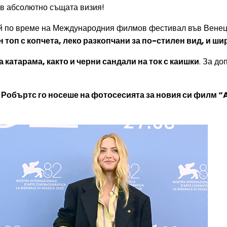
е в абсолютно същата визия!
й по време на Международния филмов фестивал във Венеци
н топ с копчета, леко разкопчани за по-стилен вид, и ш
 катарама, както и черни сандали на ток с каишки
. За д
я Робъртс го носеше на фотосесията за новия си филм “