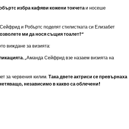
Робъртс избра кафяви кожени токчета
и носеше
Сейфрид и Робъртс поделят стилистката си Елизабет
позволете ми да нося същия тоалет!“
то виждане за визията:
бликацията.
„Аманда Сейфрид взе назаем визията на
ет за червения килим.
Така двете актриси се превърнаха
еметяващо, независимо в какво са облечени!