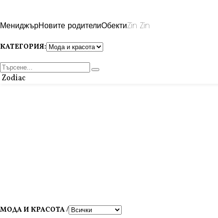
Мениджър
Новите родители
Обекти
Zin Zin
КАТЕГОРИЯ:
Zodiac
МОДА И КРАСОТА /