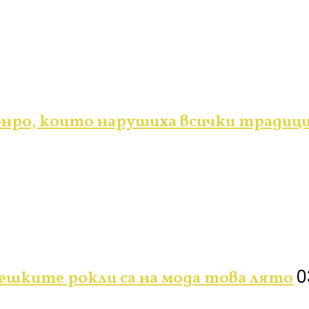
онро, които нарушиха всички традиц
0
бешките рокли са на мода това лято