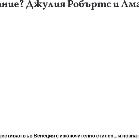
ание? Джулия Робъртс и Ама
естивал във Венеция с изключително стилен… и познат