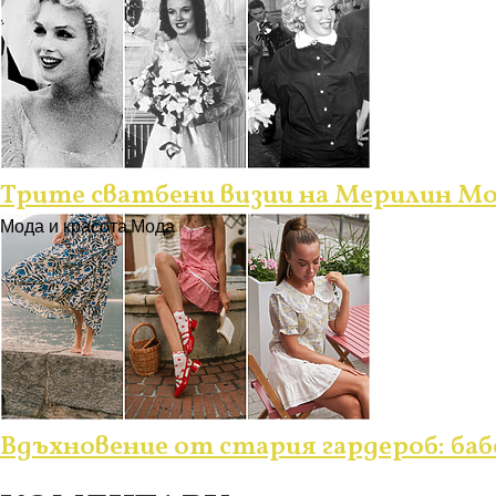
Трите сватбени визии на Мерилин М
Мода и красота
Мода
Вдъхновение от стария гардероб: ба