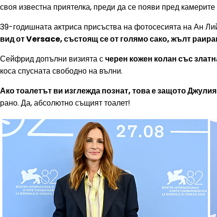
своя известна приятелка, преди да се появи пред камерит
39-годишната актриса присъства на фотосесията на Ан Ли
вид от Versace, състоящ се от голямо сако, жълт раира
Сейфрид допълни визията с
черен кожен колан със златна
коса спусната свободно на вълни.
Ако тоалетът ви изглежда познат, това е защото Джули
рано. Да, абсолютно същият тоалет!