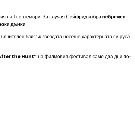
я на 1 септември. За случая Сейфрид избра
небрежен
ироки дънки
.
опълнителен блясък звездата носеше характерната си руса
After the Hunt”
на филмовия фестивал само два дни по-