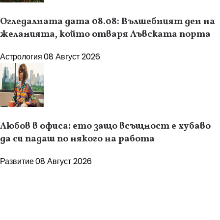
Огледалната дата 08.08: Вълшебният ден на
желанията, който отваря Лъвската порта
Астрология
08 Август 2026
Любов в офиса: ето защо всъщност е хубаво
да си падаш по някого на работа
Развитие
08 Август 2026