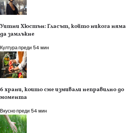
Уитни Хюстън: Гласът, който никога няма
да замлъкне
Култура
преди 54 мин
6 храни, които сме измивали неправилно до
момента
Вкусно
преди 54 мин