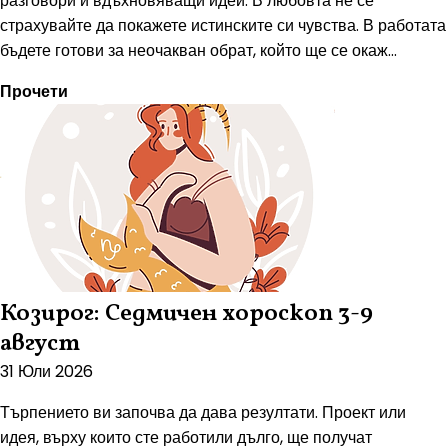
разговори и вдъхновяващи идеи. В любовта не се
страхувайте да покажете истинските си чувства. В работата
бъдете готови за неочакван обрат, който ще се окаж...
Прочети
Козирог: Седмичен хороскоп 3-9
август
31 Юли 2026
Търпението ви започва да дава резултати. Проект или
идея, върху които сте работили дълго, ще получат