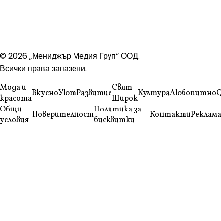
© 2026 „Мениджър Медия Груп“ ООД.
Всички права запазени.
Мода и
Свят
Вкусно
Уют
Развитие
Култура
Любопитно
Q
красота
Широк
Общи
Политика за
Поверителност
Контакти
Реклама
условия
бисквитки