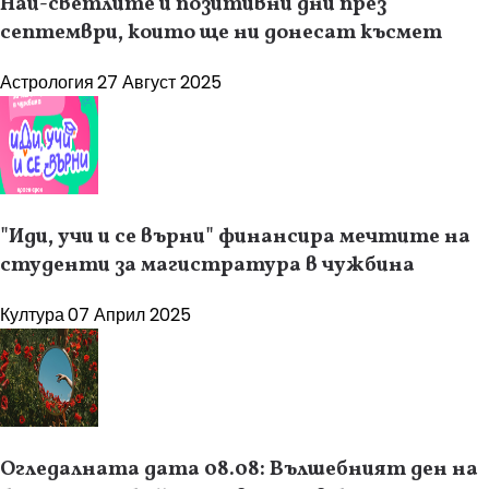
Най-светлите и позитивни дни през
септември, които ще ни донесат късмет
Астрология
27 Август 2025
"Иди, учи и се върни" финансира мечтите на
студенти за магистратура в чужбина
Култура
07 Април 2025
Огледалната дата 08.08: Вълшебният ден на