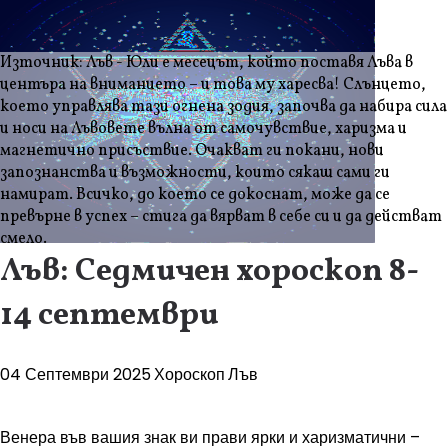
Източник: Лъв - Юли е месецът, който поставя Лъва в
центъра на вниманието – и това му харесва! Слънцето,
което управлява тази огнена зодия, започва да набира сила
и носи на Лъвовете вълна от самочувствие, харизма и
магнетично присъствие. Очакват ги покани, нови
запознанства и възможности, които сякаш сами ги
намират. Всичко, до което се докоснат, може да се
превърне в успех – стига да вярват в себе си и да действат
смело.
Лъв: Седмичен хороскоп 8-
14 септември
04 Септември 2025
Хороскоп
Лъв
Венера във вашия знак ви прави ярки и харизматични –