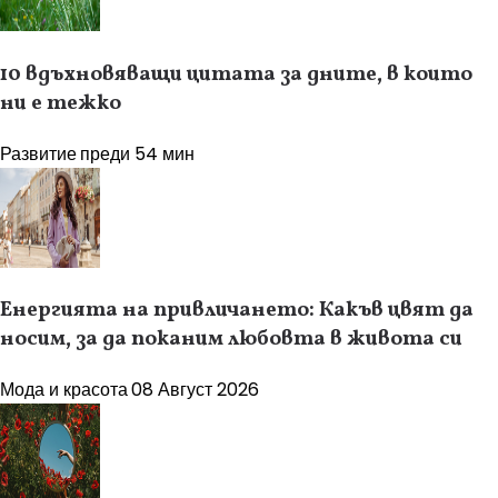
10 вдъхновяващи цитата за дните, в които
ни е тежко
Развитие
преди 54 мин
Енергията на привличането: Какъв цвят да
носим, за да поканим любовта в живота си
Мода и красота
08 Август 2026