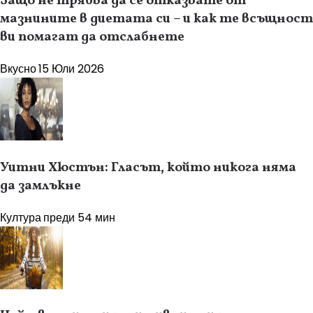
Защо не трябва да се отказвате от
мазнините в диетата си – и как те всъщност
ви помагат да отслабнете
Вкусно
15 Юли 2026
Уитни Хюстън: Гласът, който никога няма
да замлъкне
Култура
преди 54 мин