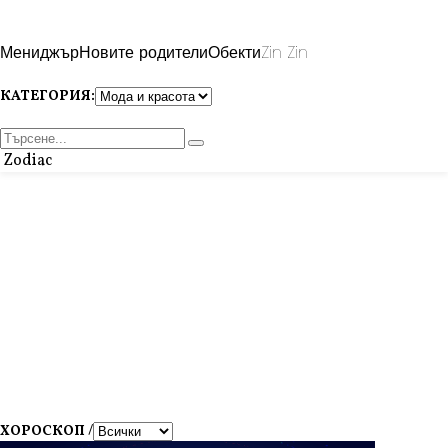
Мениджър
Новите родители
Обекти
Zin Zin
КАТЕГОРИЯ:
Zodiac
ХОРОСКОП /