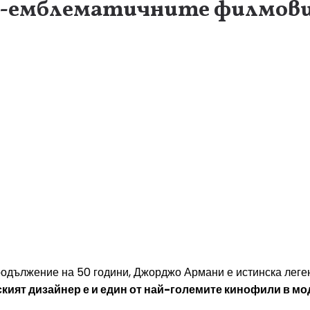
ай-емблематичните филмови
родължение на 50 години, Джорджо Армани е истинска леге
кият дизайнер е и един от най-големите кинофили в мо