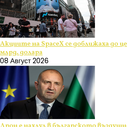
Акциите на SpaceX се доближаха до ц
млрд. долара
08 Август 2026
Дрон е нахлул в българското въздуш