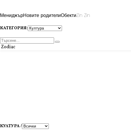
Мениджър
Новите родители
Обекти
Zin Zin
КАТЕГОРИЯ:
Zodiac
КУЛТУРА /