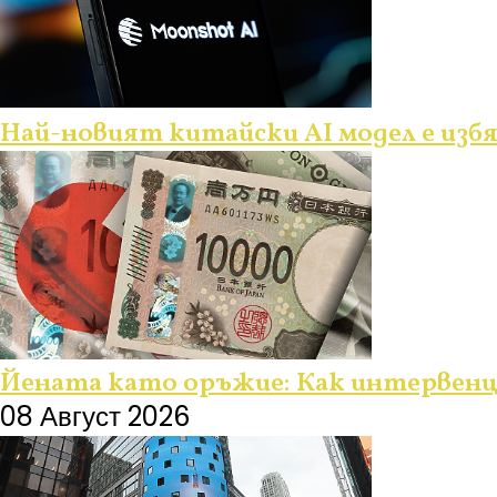
Най-новият китайски AI модел е изб
Йената като оръжие: Как интервенц
08 Август 2026