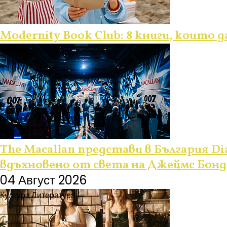
Modernity Book Club: 8 книги, които 
Култура
Събития
The Macallan представи в България Dia
вдъхновено от света на Джеймс Бонд
04 Август 2026
Култура
Литература