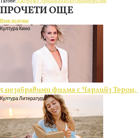
Тагове:
Джорджо Армани
кино
костюми
филми
ПРОЧЕТИ ОЩЕ
Виж всички
Култура
Кино
5 незабравими филма с Чарлийз Терон,
Култура
Литература