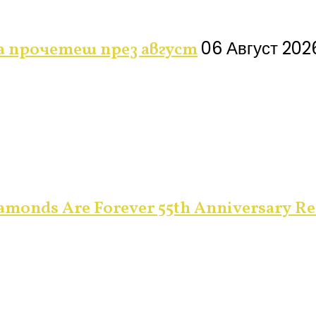
06 Август 202
да прочетеш през август
monds Are Forever 55th Anniversary Re