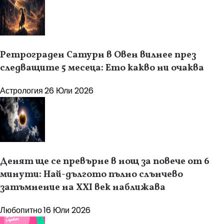
Ретрограден Сатурн в Овен вилнее през
следващите 5 месеца: Ето какво ни очаква
Астрология
26 Юли 2026
Денят ще се превърне в нощ за повече от 6
минути: Най-дългото пълно слънчево
затъмнение на XXI век наближава
Любопитно
16 Юли 2026