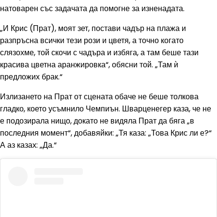
натоварен със задачата да помогне за изненадата.
„И Крис (Прат), моят зет, постави чадър на плажа и
разпръсна всички тези рози и цветя, а точно когато
слязохме, той скочи с чадъра и избяга, а там беше тази
красива цветна аранжировка“, обясни той. „Там ѝ
предложих брак.“
Излизането на Прат от сцената обаче не беше толкова
гладко, което усъмнило Чемпиън. Шварценегер каза, че не
е подозирала нищо, докато не видяла Прат да бяга „в
последния момент“, добавяйки: „Тя каза: „Това Крис ли е?“
А аз казах: „Да.“