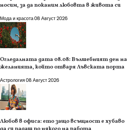
носим, за да поканим любовта в живота си
Мода и красота
08 Август 2026
Огледалната дата 08.08: Вълшебният ден на
желанията, който отваря Лъвската порта
Астрология
08 Август 2026
Любов в офиса: ето защо всъщност е хубаво
да си падаш по някого на работа