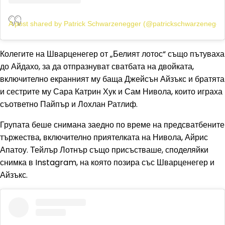
A post shared by Patrick Schwarzenegger (@patrickschwarzenegge
Колегите на Шварценегер от „Белият лотос“ също пътуваха
до Айдахо, за да отпразнуват сватбата на двойката,
включително екранният му баща Джейсън Айзъкс и братята
и сестрите му Сара Катрин Хук и Сам Нивола, които играха
съответно Пайпър и Лохлан Ратлиф.
Групата беше снимана заедно по време на предсватбените
тържества, включително приятелката на Нивола, Айрис
Апатоу. Тейлър Лотнър също присъстваше, споделяйки
снимка в Instagram, на която позира със Шварценегер и
Айзъкс.