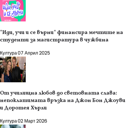
"Иди, учи и се върни" финансира мечтите на
студенти за магистратура в чужбина
Култура
07 Април 2025
От училищна любов до световната слава:
непоклатимата връзка на Джон Бон Джоуви
и Доротея Хърли
Култура
02 Март 2026