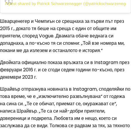
A post shared by Patrick Schwarzenegger (@patrickschwarzenegge
Шварценегер и Чемпиън се срещнаха за първи път през
2015 г., докато тя беше на среща с един от общите им
приятели, според Vogue. Двамата обаче веднага си
допаднаха, а по-късно тя си спомни: „Той взе номера ми,
покани ме да излезем и останалото е история.“
Двойката официално показа връзката си в Instagram през
февруари 2016 г. и се сгоди седем години по-късно, през
декември 2023 г.
Шрайвър отпразнува новината в Instagram, споделяйки по
това време, че е „изключително развълнувана“ от годежа
на сина си. „Те се обичат, приемат се, окуражават се“,
написа Шрайвър. „Те са си най-добри приятели,
довереници и подкрепа. Любовта им е нещо, което си
заслужава да се види. Толкова се радвам за тях, за тяхното