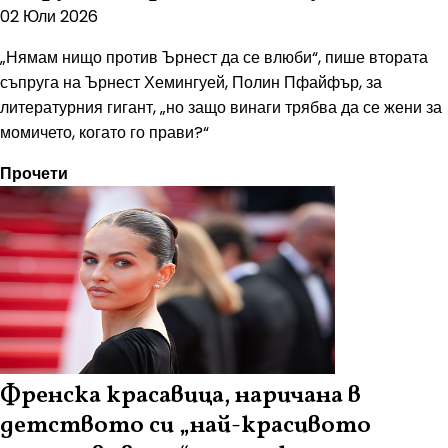
02 Юли 2026
„Нямам нищо против Ърнест да се влюби“, пише втората
съпруга на Ърнест Хемингуей, Полин Пфайфър, за
литературния гигант, „но защо винаги трябва да се жени за
момичето, когато го прави?“
Прочети
Френска красавица, наричана в
детството си „най-красивото