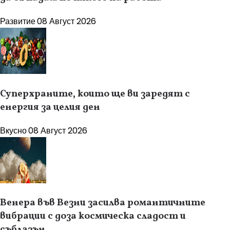
Развитие
08 Август 2026
Суперхраните, които ще ви заредят с
енергия за целия ден
Вкусно
08 Август 2026
Венера във Везни засилва романтичните
вибрации с доза космическа сладост и
съблазън