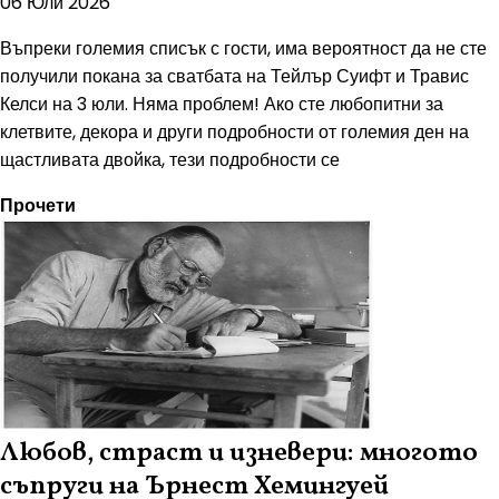
06 Юли 2026
Въпреки големия списък с гости, има вероятност да не сте
получили покана за сватбата на Тейлър Суифт и Травис
Келси на 3 юли. Няма проблем! Ако сте любопитни за
клетвите, декора и други подробности от големия ден на
щастливата двойка, тези подробности се
Прочети
Любов, страст и изневери: многото
съпруги на Ърнест Хемингуей