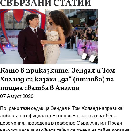
СВЪРЗАНИ СТАТИИ
Като в приказките: Зендая и Том
Холанд си казаха „да“ (отново) на
пищна сватба в Англия
07 Август 2026
По-рано тази седмица Зендая и Том Холанд направиха
любовта си официалнa – отново – с частна сватбена
церемония, проведена в графство Съри, Англия. Преди
няколко месеца двойката тайно се ожени на тайна локация,