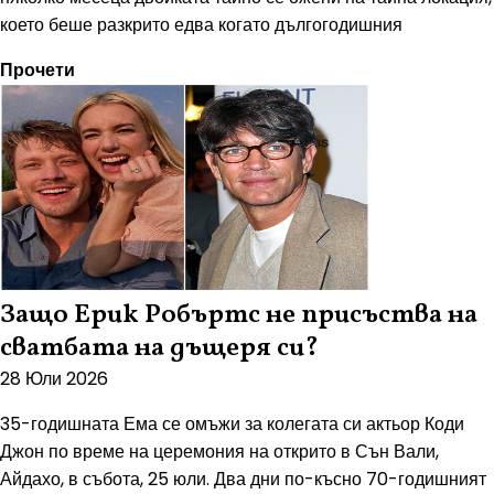
което беше разкрито едва когато дългогодишния
Прочети
Защо Ерик Робъртс не присъства на
сватбата на дъщеря си?
28 Юли 2026
35-годишната Ема се омъжи за колегата си актьор Коди
Джон по време на церемония на открито в Сън Вали,
Айдахо, в събота, 25 юли. Два дни по-късно 70-годишният