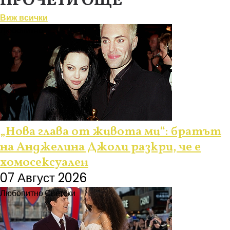
ПРОЧЕТИ ОЩЕ
Виж всички
Любопитно
„Нова глава от живота ми“: братът
на Анджелина Джоли разкри, че е
хомосексуален
07 Август 2026
Любопитно
Светски