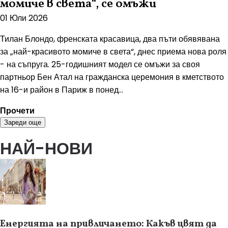
момиче в света“, се омъжи
01 Юли 2026
Тилан Блондо, френската красавица, два пъти обявявана
за „най-красивото момиче в света“, днес приема нова роля
- на съпруга. 25-годишният модел се омъжи за своя
партньор Бен Атал на гражданска церемония в кметството
на 16-и район в Париж в понед...
Прочети
Зареди още
НАЙ-НОВИ
Енергията на привличането: Какъв цвят да