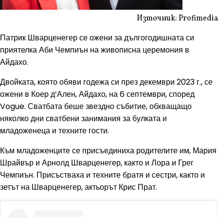
Източник: Profimedia
Патрик Шварценегер се ожени за дългогодишната си
приятелка Аби Чемпиън на живописна церемония в
Айдахо.
Двойката, която обяви годежа си през декември 2023 г., се
ожени в Коер д’Ален, Айдахо, на 6 септември, според
Vogue. Сватбата беше звездно събитие, обхващащо
няколко дни сватбени занимания за булката и
младоженеца и техните гости.
Към младоженците се присъединиха родителите им, Мария
Шрайвър и Арнолд Шварценегер, както и Лора и Грег
Чемпиън. Присъстваха и техните братя и сестри, както и
зетът на Шварценегер, актьорът Крис Прат.