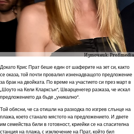
Източник: Profimedia
Докато Крис Прат беше един от шаферите на зет си, както
се оказа, той почти провалил изненадващото предложение
за брак на двойката. По време на участието си през март в
„Шоуто на Кели Кларксън“, Шварценегер разказа, че искал
предложението да бъде „уникално“.
Той обясни, че са отишли ​​на разходка по изгрев слънце на
плажа, което станало мястото на предложението. И двете
им семейства били в готовност, криейки се на спасителна
станция на плажа, с изключение на Прат, който бил