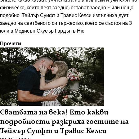
физическо, които пеят заедно, остават заедно - или нещо
подобно. Тейлър Суифт и Травис Келси изпълниха дует
заедно на сватбеното си тържество, което се състоя на 3
юли в Медисън Скуеър Гардън в Ню
Прочети
Сватбата на века! Ето какви
подробности разкриха гостите на
Тейлър Суифт и Травис Келси