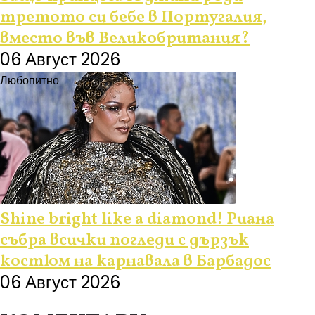
третото си бебе в Португалия,
вместо във Великобритания?
06 Август 2026
Любопитно
Shine bright like a diamond! Риана
събра всички погледи с дързък
костюм на карнавала в Барбадос
06 Август 2026