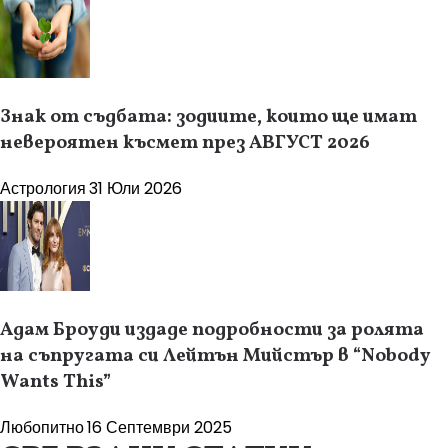
Знак от съдбата: зодиите, които ще имат
невероятен късмет през АВГУСТ 2026
Астрология
31 Юли 2026
Адам Броуди издаде подробности за ролята
на съпругата си Лейтън Мийстър в “Nobody
Wants This”
Любопитно
16 Септември 2025