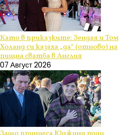
Като в приказките: Зендая и Том
Холанд си казаха „да“ (отново) на
пищна сватба в Англия
07 Август 2026
Любопитно
Светски
Защо принцеса Юджини роди