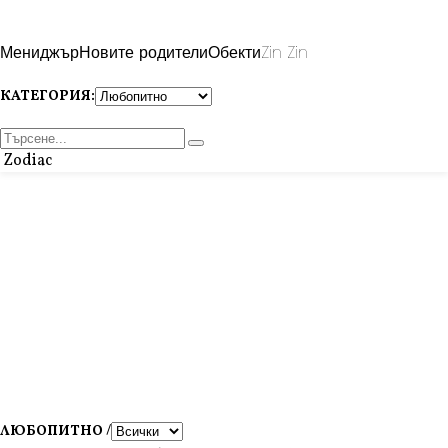
Мениджър
Новите родители
Обекти
Zin Zin
КАТЕГОРИЯ:
Zodiac
ЛЮБОПИТНО /