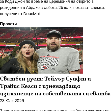
за Коди Джон по време на церемония на открито в
резиденция в Айдахо в събота, 25 юли, показват снимки,
получени от DeuxMoi.
Прочети
Сватбен дует: Тейлър Суифт и
Травис Келси с изненадващо
изпълнение на собствената си сватба
23 Юли 2026
Знаете какво казват: учителката по английски и учителят по