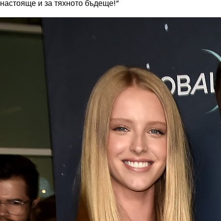
настояще и за тяхното бъдеще!“