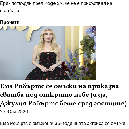
Ерик потвърди пред Page Six, че не е присъствал на
сватбата.
Прочети
Ема Робъртс се омъжи на приказна
сватба под открито небе (и да,
Джулия Робъртс беше сред гостите)
27 Юли 2026
Ема Робъртс е омъжена! 35-годишната актриса се омъжи