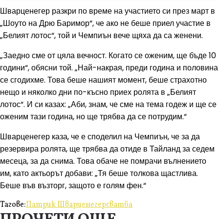
Шварценегер разкри по време на участието си през март в
„Шоуто на Дрю Баримор“, че ако не беше приел участие в
„Белият лотос“, той и Чемпиън вече щяха да са женени.
„Заедно сме от цяла вечност. Когато се оженим, ще бъде 10
години“, обясни той. „Най-накрая, преди година и половина
се сгодихме. Това беше нашият момент, беше страхотно
нещо и няколко дни по-късно приех ролята в „Белият
лотос“. И си казах: „Аби, знам, че сме на тема годеж и ще се
оженим тази година, но ще трябва да се потрудим.“
Шварценегер каза, че е споделил на Чемпиън, че за да
резервира ролята, ще трябва да отиде в Тайланд за седем
месеца, за да снима. Това обаче не помрачи вълнението
им, като актьорът добави: „Тя беше толкова щастлива.
Беше във възторг, защото е голям фен.“
Тагове:
Патрик Шварценегер
сватба