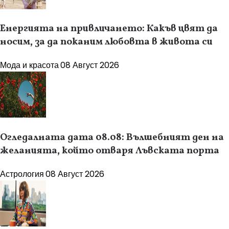
Енергията на привличането: Какъв цвят да
носим, за да поканим любовта в живота си
Мода и красота
08 Август 2026
Огледалната дата 08.08: Вълшебният ден на
желанията, който отваря Лъвската порта
Астрология
08 Август 2026