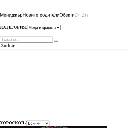
Мениджър
Новите родители
Обекти
Zin Zin
КАТЕГОРИЯ:
Zodiac
ХОРОСКОП /