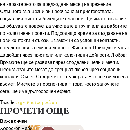
на характерното за предходния месец напрежение.
Слънцето във Везни ви насочва към приятелствата,
социалния живот и бъдещите планове. Ще имате желание
да общувате повече, да участвате в групи или да работите
по колективни проекти. Подходящо време за създаване на
нови контакти и съюзи. Възможни са успешни контакти,
предложения за екипна дейност. Финанси: Приходите могат
да дойдат чрез приятели или колективни дейности. Любов:
Връзките ще се развиват чрез споделени цели и мечти.
Необвързаните могат да срещнат любов чрез социални
контакти. Съвет: Отворете се към хората – те ще ви донесат
късмет. Мислете в перспектива – това, което започнете
сега, ще има дългосрочен ефект.
Тагове:
седмичен хороскоп
ПРОЧЕТИ ОЩЕ
Виж всички
Хороскоп
Риби