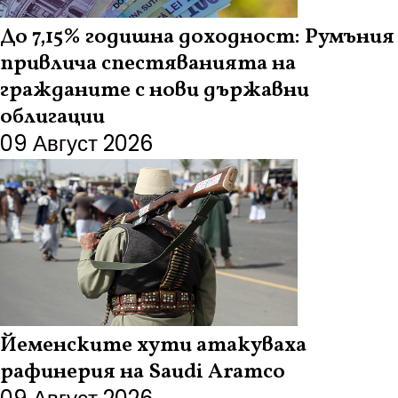
До 7,15% годишна доходност: Румъния
привлича спестяванията на
гражданите с нови държавни
облигации
09 Август 2026
Йеменските хути атакуваха
рафинерия на Saudi Aramco