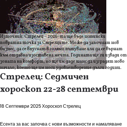
Източник: Стрелец – 2026-та ще бъде истински
повратна точка за Стрелците. Може да започнат нов
бизнес, да се впуснат в голямо пътуване или да се върнат
към отдавна изоставена мечта. Годината ще ги извади от
зоната на комфорт, но ще им даде шанс да изградят ново
начало, което ще им носи удовлетворение дълги години.
Стрелец: Седмичен
хороскоп 22-28 септември
18 Септември 2025
Хороскоп
Стрелец
Есента за вас започва с нови възможности и намаляване