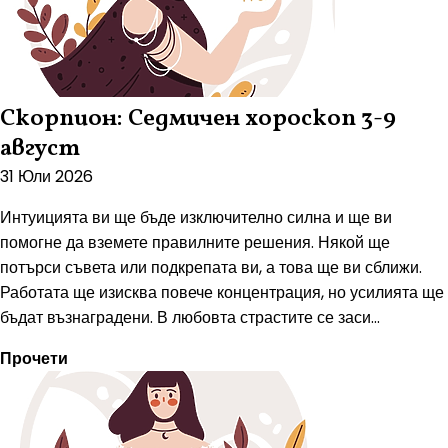
Скорпион: Седмичен хороскоп 3-9
август
31 Юли 2026
Интуицията ви ще бъде изключително силна и ще ви
помогне да вземете правилните решения. Някой ще
потърси съвета или подкрепата ви, а това ще ви сближи.
Работата ще изисква повече концентрация, но усилията ще
бъдат възнаградени. В любовта страстите се заси...
Прочети