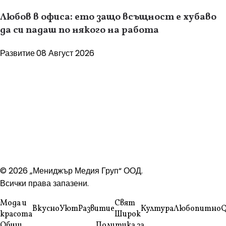
Любов в офиса: ето защо всъщност е хубаво
да си падаш по някого на работа
Развитие
08 Август 2026
© 2026 „Мениджър Медия Груп“ ООД.
Всички права запазени.
Мода и
Свят
Вкусно
Уют
Развитие
Култура
Любопитно
Q
красота
Широк
Общи
Политика за