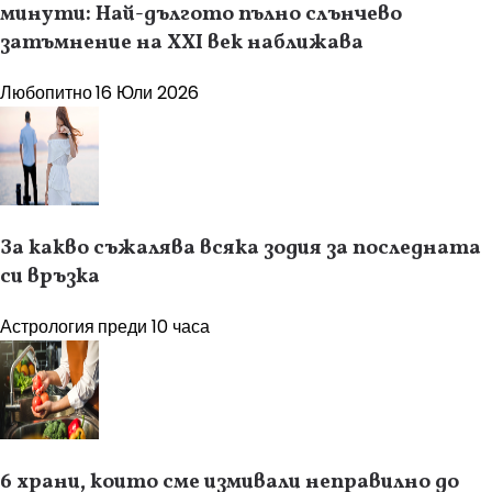
минути: Най-дългото пълно слънчево
затъмнение на XXI век наближава
Любопитно
16 Юли 2026
За какво съжалява всяка зодия за последната
си връзка
Астрология
преди 10 часа
6 храни, които сме измивали неправилно до