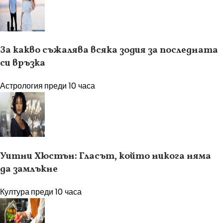
За какво съжалява всяка зодия за последната
си връзка
Астрология
преди 10 часа
Уитни Хюстън: Гласът, който никога няма
да замлъкне
Култура
преди 10 часа