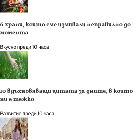
6 храни, които сме измивали неправилно до
момента
Вкусно
преди 10 часа
10 вдъхновяващи цитата за дните, в които
ни е тежко
Развитие
преди 10 часа