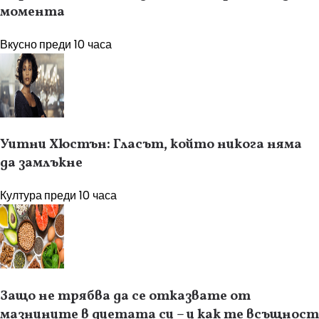
момента
Вкусно
преди 10 часа
Уитни Хюстън: Гласът, който никога няма
да замлъкне
Култура
преди 10 часа
Защо не трябва да се отказвате от
мазнините в диетата си – и как те всъщност