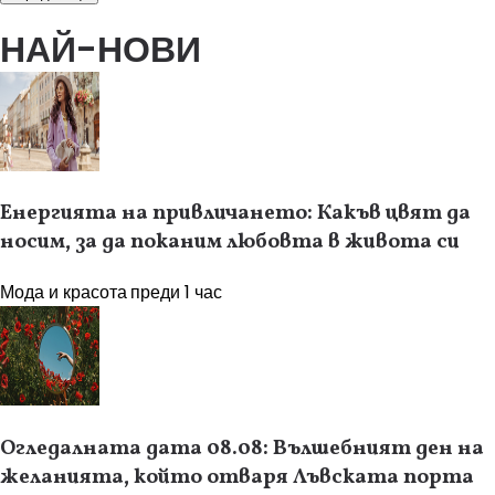
НАЙ-НОВИ
Енергията на привличането: Какъв цвят да
носим, за да поканим любовта в живота си
Мода и красота
преди 1 час
Огледалната дата 08.08: Вълшебният ден на
желанията, който отваря Лъвската порта