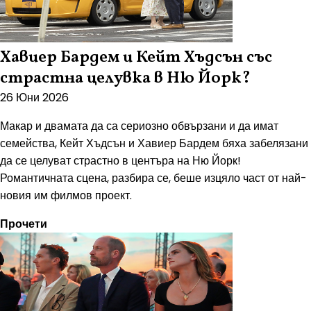
Хавиер Бардем и Кейт Хъдсън със
страстна целувка в Ню Йорк?
26 Юни 2026
Макар и двамата да са сериозно обвързани и да имат
семейства, Кейт Хъдсън и Хавиер Бардем бяха забелязани
да се целуват страстно в центъра на Ню Йорк!
Романтичната сцена, разбира се, беше изцяло част от най-
новия им филмов проект.
Прочети