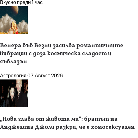
Вкусно
преди 1 час
Венера във Везни засилва романтичните
вибрации с доза космическа сладост и
съблазън
Астрология
07 Август 2026
„Нова глава от живота ми“: братът на
Анджелина Джоли разкри, че е хомосексуален