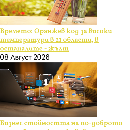
Времето: Оранжев код за високи
температури в 21 области, в
останалите - жълт
08 Август 2026
Бизнес стойността на по-доброто