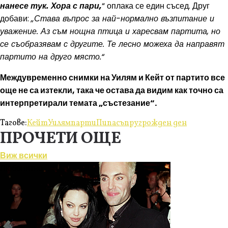
нанесе тук. Хора с пари,
“ оплака се един съсед. Друг
добави:
„Става въпрос за най-нормално възпитание и
уважение. Аз съм нощна птица и харесвам партита, но
се съобразявам с другите. Те лесно можеха да направят
партито на друго място.“
Междувременно снимки на Уилям и Кейт от партито все
още не са изтекли, така че остава да видим как точно са
интерпретирали темата „състезание“.
Тагове:
Кейт
Уилям
парти
Пипа
съпруг
рожден ден
ПРОЧЕТИ ОЩЕ
Виж всички
Любопитно