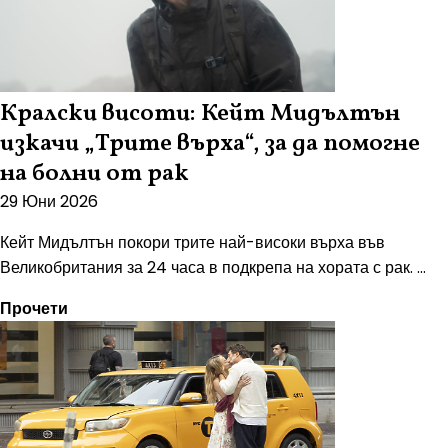
Кралски висоти: Кейт Мидълтън
изкачи „Трите върха“, за да помогне
на болни от рак
29 Юни 2026
Кейт Мидълтън покори трите най-високи върха във
Великобритания за 24 часа в подкрепа на хората с рак. ...
Прочети