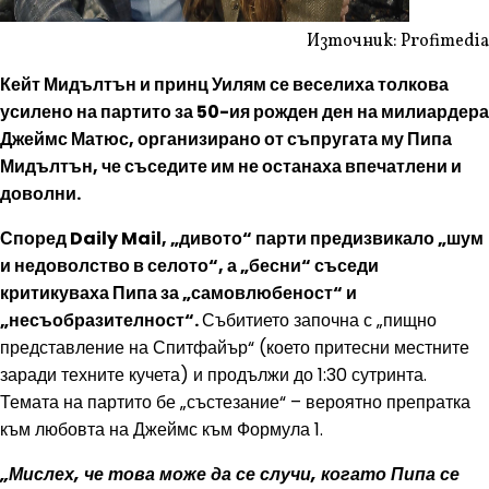
Източник: Profimedia
Кейт Мидълтън и принц Уилям се веселиха толкова
усилено на партито за 50-ия рожден ден на милиардера
Джеймс Матюс, организирано от съпругата му Пипа
Мидълтън, че съседите им не останаха впечатлени и
доволни.
Според Daily Mail, „дивото“ парти предизвикало „шум
и недоволство в селото“, а „бесни“ съседи
критикуваха Пипа за „самовлюбеност“ и
„несъобразителност“.
Събитието започна с „пищно
представление на Спитфайър“ (което притесни местните
заради техните кучета) и продължи до 1:30 сутринта.
Темата на партито бе „състезание“ – вероятно препратка
към любовта на Джеймс към Формула 1.
„Мислех, че това може да се случи, когато Пипа се