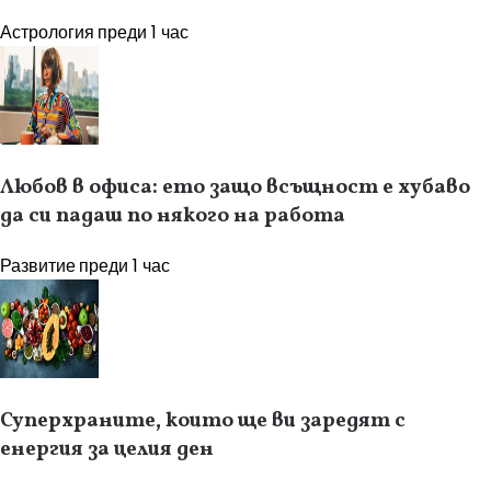
Астрология
преди 1 час
Любов в офиса: ето защо всъщност е хубаво
да си падаш по някого на работа
Развитие
преди 1 час
Суперхраните, които ще ви заредят с
енергия за целия ден