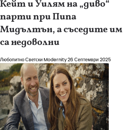
Кейт и Уилям на „диво“
парти при Пипа
Мидълтън, а съседите им
са недоволни
Любопитно
Светски
Modernity
26 Септември 2025