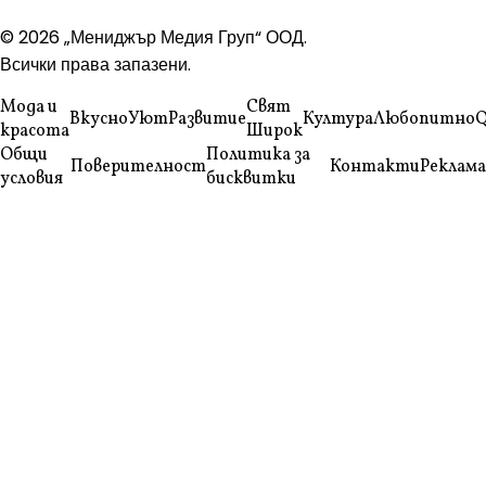
© 2026 „Мениджър Медия Груп“ ООД.
Всички права запазени.
Мода и
Свят
Вкусно
Уют
Развитие
Култура
Любопитно
Q
красота
Широк
Общи
Политика за
Поверителност
Контакти
Реклама
условия
бисквитки