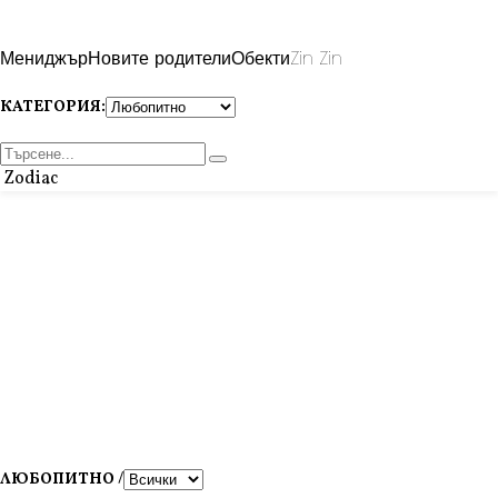
Мениджър
Новите родители
Обекти
Zin Zin
КАТЕГОРИЯ:
Zodiac
ЛЮБОПИТНО /