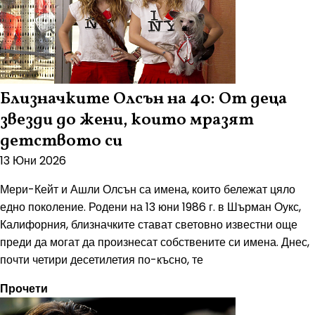
Близначките Олсън на 40: От деца
звезди до жени, които мразят
детството си
13 Юни 2026
Мери-Кейт и Ашли Олсън са имена, които бележат цяло
едно поколение. Родени на 13 юни 1986 г. в Шърман Оукс,
Калифорния, близначките стават световно известни още
преди да могат да произнесат собствените си имена. Днес,
почти четири десетилетия по-късно, те
Прочети