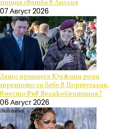
пищна сватба в Англия
07 Август 2026
Любопитно
Светски
Защо принцеса Юджини роди
третото си бебе в Португалия,
вместо във Великобритания?
06 Август 2026
Любопитно