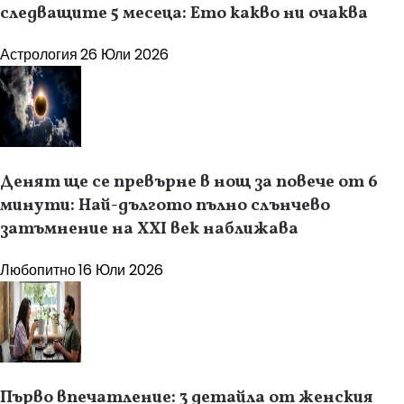
следващите 5 месеца: Ето какво ни очаква
Астрология
26 Юли 2026
Денят ще се превърне в нощ за повече от 6
минути: Най-дългото пълно слънчево
затъмнение на XXI век наближава
Любопитно
16 Юли 2026
Първо впечатление: 3 детайла от женския