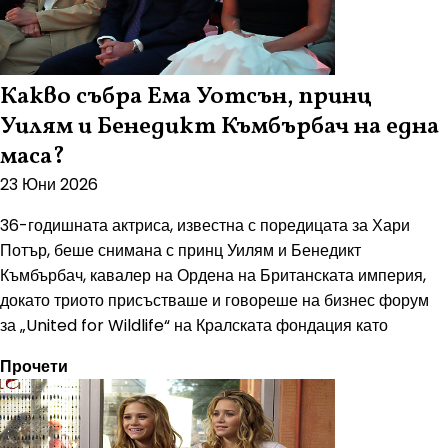
Какво събра Ема Уотсън, принц
Уилям и Бенедикт Къмбърбач на една
маса?
23 Юни 2026
36-годишната актриса, известна с поредицата за Хари
Потър, беше снимана с принц Уилям и Бенедикт
Къмбърбач, кавалер на Ордена на Британската империя,
докато триото присъстваше и говореше на бизнес форум
за „United for Wildlife“ на Кралската фондация като
Прочети