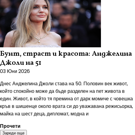
Бунт, страст и красота: Анджелина
Джоли на 51
03 Юни 2026
Днес Анджелина Джоли става на 50. Половин век живот,
който спокойно може да бъде разделен на пет живота в
един. Живот, в който тя премина от дарк момиче с човешка
кръв в шишенце около врата си до уважавана режисьорка,
майка на шест деца, дипломат, модна и
Прочети
Зареди още