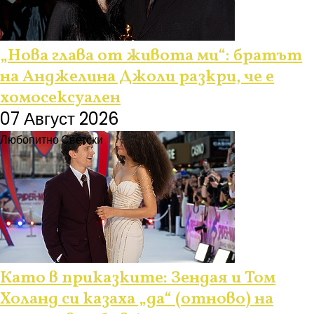
„Нова глава от живота ми“: братът
на Анджелина Джоли разкри, че е
хомосексуален
07 Август 2026
Любопитно
Светски
Като в приказките: Зендая и Том
Холанд си казаха „да“ (отново) на