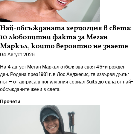
Най-обсъжданата херцогиня в света:
10 любопитни факта за Меган
Маркъл, които вероятно не знаете
04 Август 2026
На 4 август Меган Маркъл отбелязва своя 45-и рожден
ден. Родена през 1981 г. в Лос Анджелис, тя извървя дълъг
път – от актриса в популярния сериал Suits до една от най-
обсъжданите жени в света.
Прочети